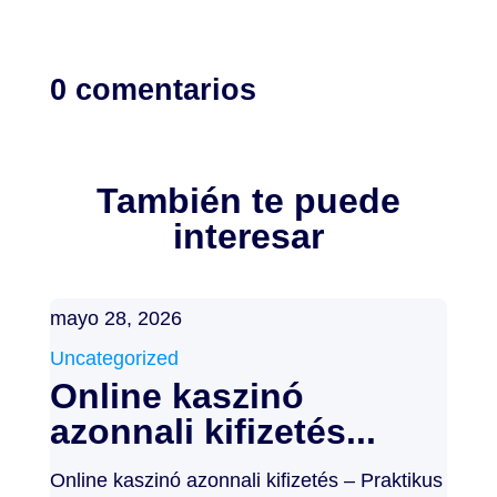
0 comentarios
También te puede
interesar
mayo 28, 2026
Uncategorized
Online kaszinó
azonnali kifizetés...
Online kaszinó azonnali kifizetés – Praktikus