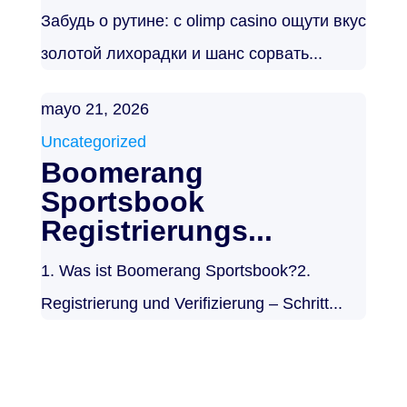
Забудь о рутине: с olimp casino ощути вкус
золотой лихорадки и шанс сорвать...
mayo 21, 2026
Uncategorized
Boomerang
Sportsbook
Registrierungs...
1. Was ist Boomerang Sportsbook?2.
Registrierung und Verifizierung – Schritt...