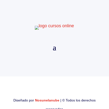
Diseñado por
Nosunelanube
| © Todos los derechos
reservados