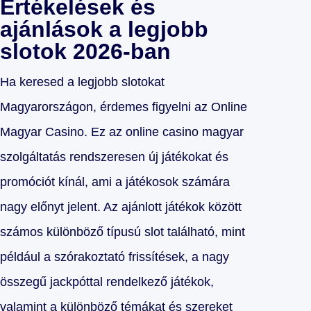
Értékelések és
ajánlások a legjobb
slotok 2026-ban
Ha keresed a legjobb slotokat
Magyarországon, érdemes figyelni az Online
Magyar Casino. Ez az online casino magyar
szolgáltatás rendszeresen új játékokat és
promóciót kínál, ami a játékosok számára
nagy előnyt jelent. Az ajánlott játékok között
számos különböző típusú slot található, mint
például a szórakoztató frissítések, a nagy
összegű jackpóttal rendelkező játékok,
valamint a különböző témákat és szereket