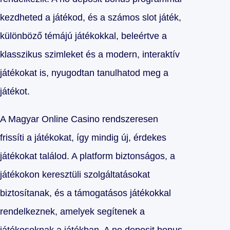
kezdheted a játékod, és a számos slot játék,
különböző témájú játékokkal, beleértve a
klasszikus szimleket és a modern, interaktív
játékokat is, nyugodtan tanulhatod meg a
játékot.
A Magyar Online Casino rendszeresen
frissíti a játékokat, így mindig új, érdekes
játékokat találod. A platform biztonságos, a
játékokon keresztüli szolgáltatásokat
biztosítanak, és a támogatásos játékokkal
rendelkeznek, amelyek segítenek a