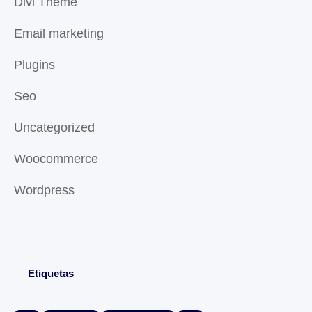
Divi Theme
Email marketing
Plugins
Seo
Uncategorized
Woocommerce
Wordpress
Etiquetas