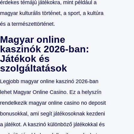
érdekes témájú játékokra, mint például a
magyar kulturális történet, a sport, a kultúra
és a természettörténet.
Magyar online
kaszinók 2026-ban:
Játékok és
szolgáltatások
Legjobb magyar online kaszinó 2026-ban
lehet Magyar Online Casino. Ez a helyszín
rendelkezik magyar online casino no deposit
bonusokkal, ami segít játékosoknak kezdeni
a játékot. A kaszinó különböző játékokkal és