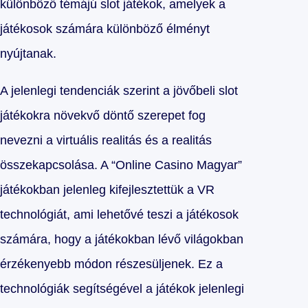
különböző témájú slot játékok, amelyek a
játékosok számára különböző élményt
nyújtanak.
A jelenlegi tendenciák szerint a jövőbeli slot
játékokra növekvő döntő szerepet fog
nevezni a virtuális realitás és a realitás
összekapcsolása. A “Online Casino Magyar”
játékokban jelenleg kifejlesztettük a VR
technológiát, ami lehetővé teszi a játékosok
számára, hogy a játékokban lévő világokban
érzékenyebb módon részesüljenek. Ez a
technológiák segítségével a játékok jelenlegi