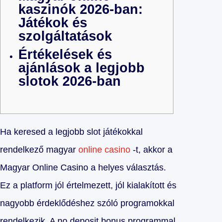
kaszinók 2026-ban:
Játékok és
szolgáltatások
Értékelések és
ajánlások a legjobb
slotok 2026-ban
Ha keresed a legjobb slot játékokkal
rendelkező magyar
online casino
-t, akkor a
Magyar Online Casino a helyes választás.
Ez a platform jól értelmezett, jól kialakított és
nagyobb érdeklődéshez szóló programokkal
rendelkezik. A no deposit bonus programmal