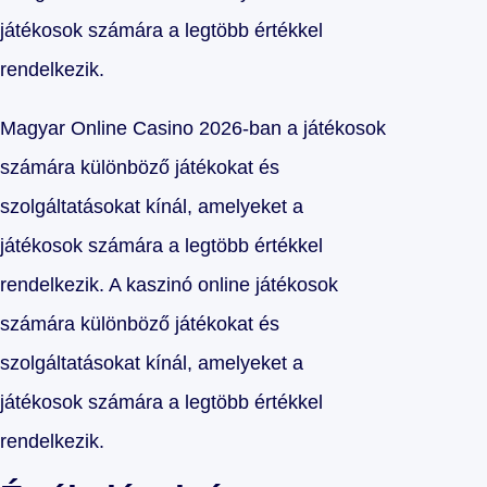
játékosok számára a legtöbb értékkel
rendelkezik.
Magyar Online Casino 2026-ban a játékosok
számára különböző játékokat és
szolgáltatásokat kínál, amelyeket a
játékosok számára a legtöbb értékkel
rendelkezik. A kaszinó online játékosok
számára különböző játékokat és
szolgáltatásokat kínál, amelyeket a
játékosok számára a legtöbb értékkel
rendelkezik.