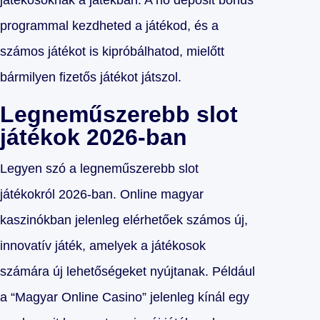
játékosoknak a játékban. A no deposit bonus
programmal kezdheted a játékod, és a
számos játékot is kipróbálhatod, mielőtt
bármilyen fizetős játékot játszol.
Legneműszerebb slot
játékok 2026-ban
Legyen szó a legneműszerebb slot
játékokról 2026-ban. Online magyar
kaszinókban jelenleg elérhetőek számos új,
innovatív játék, amelyek a játékosok
számára új lehetőségeket nyújtanak. Például
a “Magyar Online Casino” jelenleg kínál egy