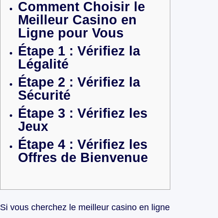
Comment Choisir le
Meilleur Casino en
Ligne pour Vous
Étape 1 : Vérifiez la
Légalité
Étape 2 : Vérifiez la
Sécurité
Étape 3 : Vérifiez les
Jeux
Étape 4 : Vérifiez les
Offres de Bienvenue
Si vous cherchez le meilleur casino en ligne