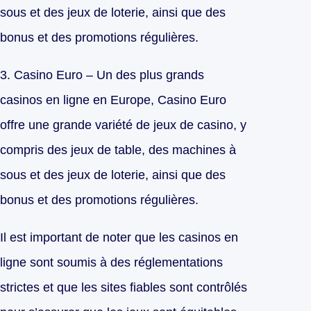
sous et des jeux de loterie, ainsi que des
bonus et des promotions régulières.
3. Casino Euro – Un des plus grands
casinos en ligne en Europe, Casino Euro
offre une grande variété de jeux de casino, y
compris des jeux de table, des machines à
sous et des jeux de loterie, ainsi que des
bonus et des promotions régulières.
Il est important de noter que les casinos en
ligne sont soumis à des réglementations
strictes et que les sites fiables sont contrôlés