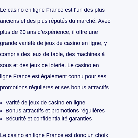
Le casino en ligne France est l’un des plus
anciens et des plus réputés du marché. Avec
plus de 20 ans d’expérience, il offre une
grande variété de jeux de casino en ligne, y
compris des jeux de table, des machines à
sous et des jeux de loterie. Le casino en
ligne France est également connu pour ses
promotions régulières et ses bonus attractifs.
Varité de jeux de casino en ligne
Bonus attractifs et promotions régulières
Sécurité et confidentialité garanties
Le casino en ligne France est donc un choix