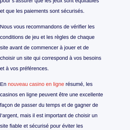
pour s’assurer que les jeux sont équitables
et que les paiements sont sécurisés.
Nous vous recommandons de vérifier les
conditions de jeu et les règles de chaque
site avant de commencer à jouer et de
choisir un site qui correspond à vos besoins
et à vos préférences.
En
nouveau casino en ligne
résumé, les
casinos en ligne peuvent être une excellente
façon de passer du temps et de gagner de
l’argent, mais il est important de choisir un
site fiable et sécurisé pour éviter les