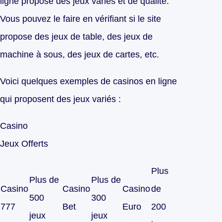
ligne propose des jeux variés et de qualité.
Vous pouvez le faire en vérifiant si le site
propose des jeux de table, des jeux de
machine à sous, des jeux de cartes, etc.
Voici quelques exemples de casinos en ligne
qui proposent des jeux variés :
Casino
Jeux Offerts
Plus
Plus de
Plus de
Casino
Casino
Casino
de
500
300
777
Bet
Euro
200
jeux
jeux