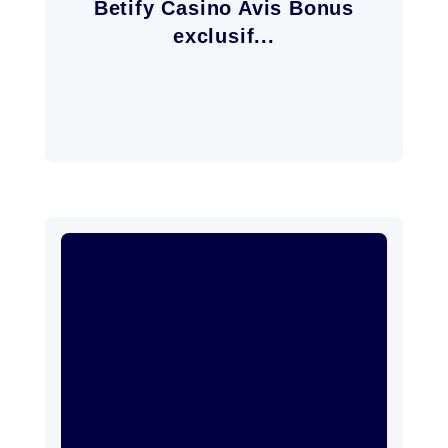
Betify Casino Avis Bonus
exclusif...