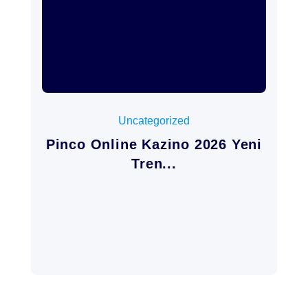
mayo 26, 2026
Uncategorized
Pinco Online Kazino 2026 Yeni
Tren...