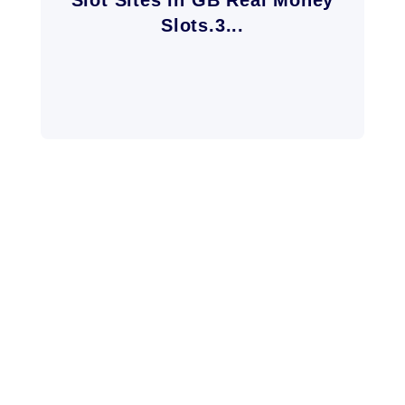
Slots.3...
Noticias de
actualidad