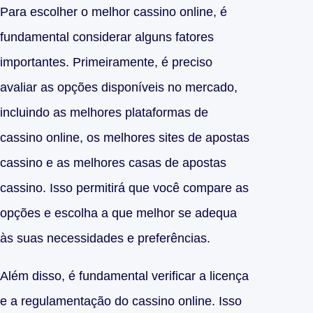
Para escolher o melhor cassino online, é
fundamental considerar alguns fatores
importantes. Primeiramente, é preciso
avaliar as opções disponíveis no mercado,
incluindo as melhores plataformas de
cassino online, os melhores sites de apostas
cassino e as melhores casas de apostas
cassino. Isso permitirá que você compare as
opções e escolha a que melhor se adequa
às suas necessidades e preferências.
Além disso, é fundamental verificar a licença
e a regulamentação do cassino online. Isso