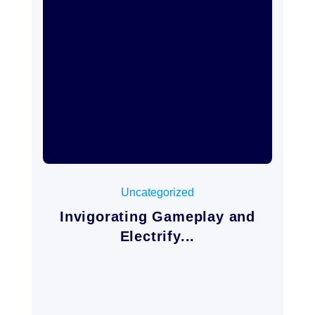
junio 10, 2026
Uncategorized
Invigorating Gameplay and
Electrify...