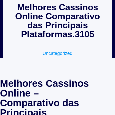
Melhores Cassinos
Online Comparativo
das Principais
Plataformas.3105
Uncategorized
Melhores Cassinos
Online –
Comparativo das
Principais