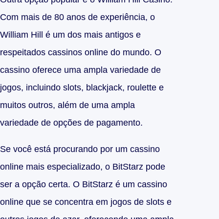
Com mais de 80 anos de experiência, o
William Hill é um dos mais antigos e
respeitados cassinos online do mundo. O
cassino oferece uma ampla variedade de
jogos, incluindo slots, blackjack, roulette e
muitos outros, além de uma ampla
variedade de opções de pagamento.
Se você está procurando por um cassino
online mais especializado, o BitStarz pode
ser a opção certa. O BitStarz é um cassino
online que se concentra em jogos de slots e