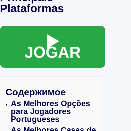
Plataformas
▶️
JOGAR
Содержимое
As Melhores Opções
para Jogadores
Portugueses
As Melhores Casas de