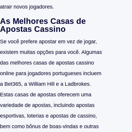
atrair novos jogadores.
As Melhores Casas de
Apostas Cassino
Se você prefere apostar em vez de jogar,
existem muitas opções para você. Algumas
das melhores casas de apostas cassino
online para jogadores portugueses incluem
a Bet365, a William Hill e a Ladbrokes.
Estas casas de apostas oferecem uma
variedade de apostas, incluindo apostas
esportivas, loterias e apostas de cassino,
bem como bônus de boas-vindas e outras