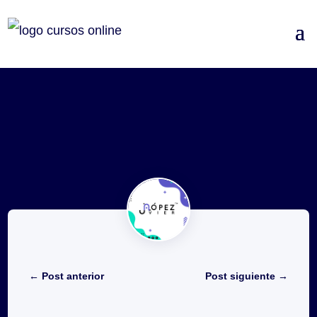
←
Post anterior
Post siguiente
→