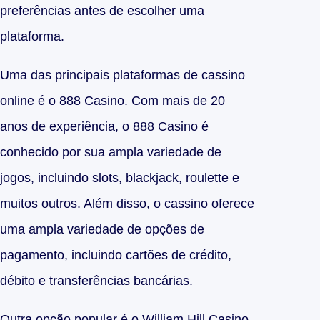
preferências antes de escolher uma
plataforma.
Uma das principais plataformas de cassino
online é o 888 Casino. Com mais de 20
anos de experiência, o 888 Casino é
conhecido por sua ampla variedade de
jogos, incluindo slots, blackjack, roulette e
muitos outros. Além disso, o cassino oferece
uma ampla variedade de opções de
pagamento, incluindo cartões de crédito,
débito e transferências bancárias.
Outra opção popular é o William Hill Casino.