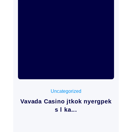
mayo 2, 2026
Uncategorized
Vavada Casino jtkok nyergpek
s l ka...