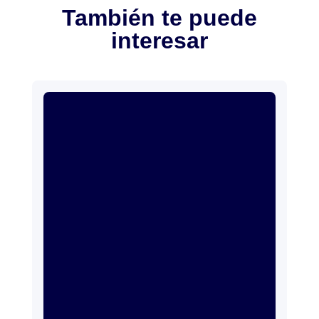
También te puede
interesar