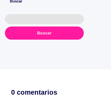
Buscar
0 comentarios