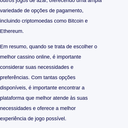
outros jogos de azar, oferecendo uma ampla
variedade de opções de pagamento,
incluindo criptomoedas como Bitcoin e
Ethereum.
Em resumo, quando se trata de escolher o
melhor cassino online, é importante
considerar suas necessidades e
preferências. Com tantas opções
disponíveis, é importante encontrar a
plataforma que melhor atende às suas
necessidades e oferece a melhor
experiência de jogo possível.