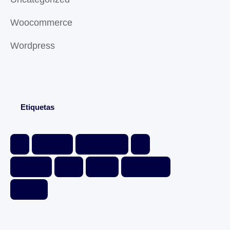
Woocommerce
Wordpress
Etiquetas
Divi
ecommerce
email marketing
free
page speed
plugins
premium
woocommerce
wordpress