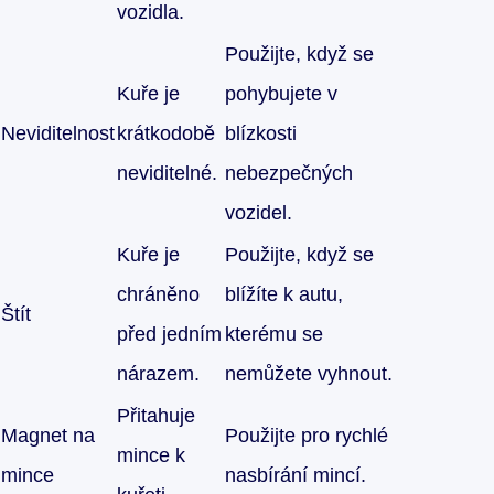
vozidla.
Použijte, když se
Kuře je
pohybujete v
Neviditelnost
krátkodobě
blízkosti
neviditelné.
nebezpečných
vozidel.
Kuře je
Použijte, když se
chráněno
blížíte k autu,
Štít
před jedním
kterému se
nárazem.
nemůžete vyhnout.
Přitahuje
Magnet na
Použijte pro rychlé
mince k
mince
nasbírání mincí.