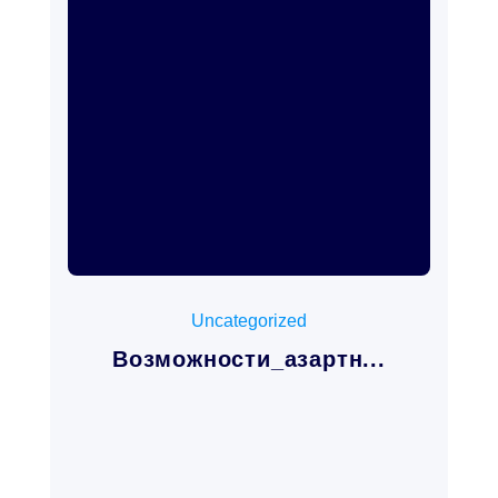
junio 23, 2026
Uncategorized
Возможности_азартн...