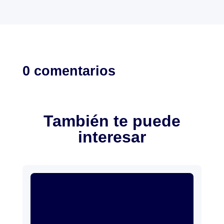
0 comentarios
También te puede
interesar