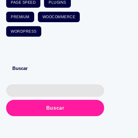
PAGE SPEED
PLUGINS
PREMIUM
WOOCOMMERCE
WORDPRESS
Buscar