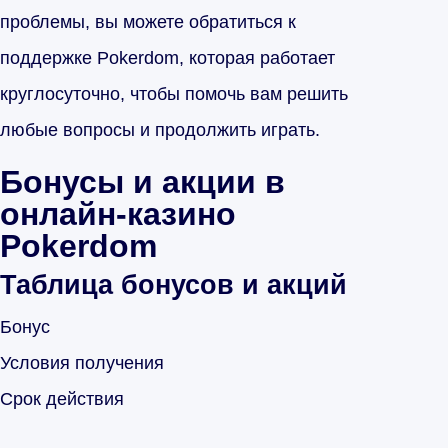
проблемы, вы можете обратиться к
поддержке Pokerdom, которая работает
круглосуточно, чтобы помочь вам решить
любые вопросы и продолжить играть.
Бонусы и акции в
онлайн-казино
Pokerdom
Таблица бонусов и акций
Бонус
Условия получения
Срок действия