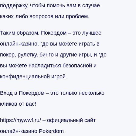
поддержку, чтобы помочь вам в случае
каких-либо вопросов или проблем.
Таким образом, Покердом – это лучшее
онлайн-казино, где вы можете играть в
покер, рулетку, бинго и другие игры, и где
вы можете насладиться безопасной и
конфиденциальной игрой.
Вход в Покердом – это только несколько
кликов от вас!
https://mywwf.ru/ – официальный сайт
онлайн-казино Pokerdom