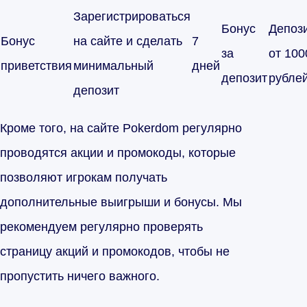
Зарегистрироваться
Бонус
Депоз
Бонус
на сайте и сделать
7
за
от 100
приветствия
минимальный
дней
депозит
рубле
депозит
Кроме того, на сайте Pokerdom регулярно
проводятся акции и промокоды, которые
позволяют игрокам получать
дополнительные выигрыши и бонусы. Мы
рекомендуем регулярно проверять
страницу акций и промокодов, чтобы не
пропустить ничего важного.