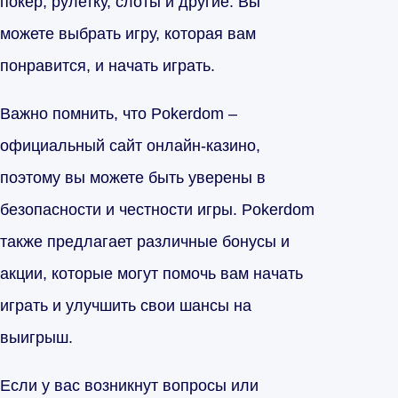
покер, рулетку, слоты и другие. Вы
можете выбрать игру, которая вам
понравится, и начать играть.
Важно помнить, что Pokerdom –
официальный сайт онлайн-казино,
поэтому вы можете быть уверены в
безопасности и честности игры. Pokerdom
также предлагает различные бонусы и
акции, которые могут помочь вам начать
играть и улучшить свои шансы на
выигрыш.
Если у вас возникнут вопросы или