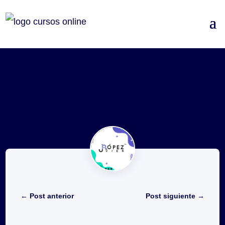
←
Post anterior
Post siguiente
→