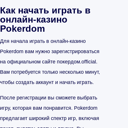
Как начать играть в
онлайн-казино
Pokerdom
Для начала играть в онлайн-казино
Pokerdom вам нужно зарегистрироваться
на официальном сайте покердом.official.
Вам потребуется только несколько минут,
чтобы создать аккаунт и начать играть.
После регистрации вы сможете выбрать
игру, которая вам понравится. Pokerdom
предлагает широкий спектр игр, включая