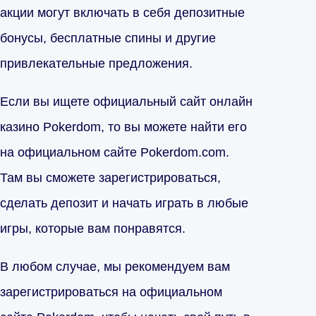
акции могут включать в себя депозитные
бонусы, бесплатные спины и другие
привлекательные предложения.
Если вы ищете официальный сайт онлайн
казино Pokerdom, то вы можете найти его
на официальном сайте Pokerdom.com.
Там вы сможете зарегистрироваться,
сделать депозит и начать играть в любые
игры, которые вам понравятся.
В любом случае, мы рекомендуем вам
зарегистрироваться на официальном