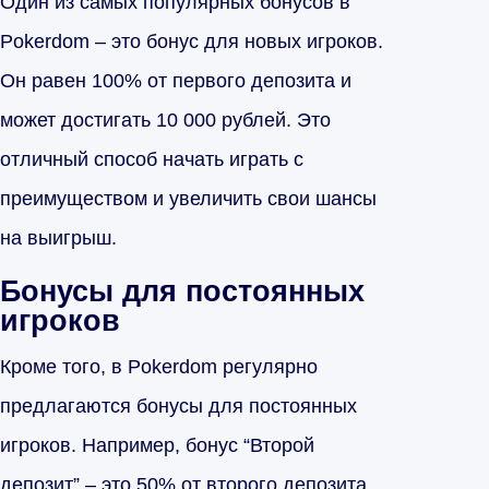
Один из самых популярных бонусов в
Pokerdom – это бонус для новых игроков.
Он равен 100% от первого депозита и
может достигать 10 000 рублей. Это
отличный способ начать играть с
преимуществом и увеличить свои шансы
на выигрыш.
Бонусы для постоянных
игроков
Кроме того, в Pokerdom регулярно
предлагаются бонусы для постоянных
игроков. Например, бонус “Второй
депозит” – это 50% от второго депозита,