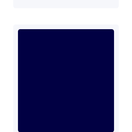
abril 30, 2026