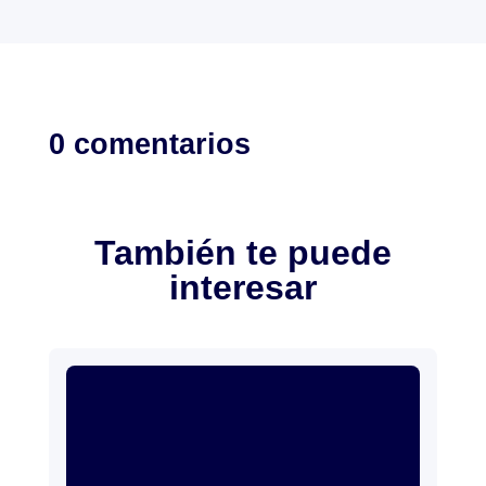
0 comentarios
También te puede
interesar