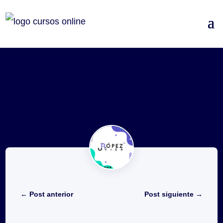
←
Post anterior
Post siguiente
→