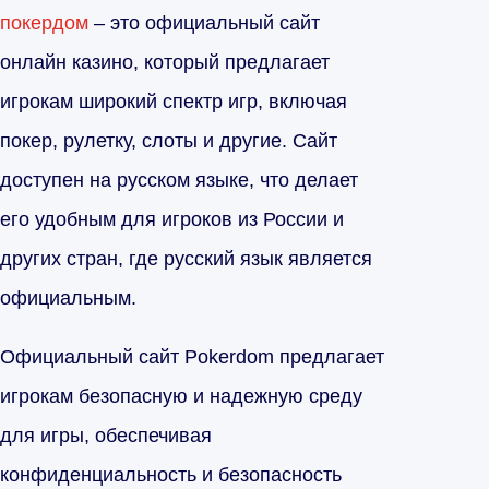
покердом
– это официальный сайт
онлайн казино, который предлагает
игрокам широкий спектр игр, включая
покер, рулетку, слоты и другие. Сайт
доступен на русском языке, что делает
его удобным для игроков из России и
других стран, где русский язык является
официальным.
Официальный сайт Pokerdom предлагает
игрокам безопасную и надежную среду
для игры, обеспечивая
конфиденциальность и безопасность