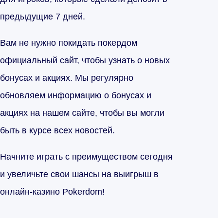
предыдущие 7 дней.
Вам не нужно покидать покердом
официальный сайт, чтобы узнать о новых
бонусах и акциях. Мы регулярно
обновляем информацию о бонусах и
акциях на нашем сайте, чтобы вы могли
быть в курсе всех новостей.
Начните играть с преимуществом сегодня
и увеличьте свои шансы на выигрыш в
онлайн-казино Pokerdom!