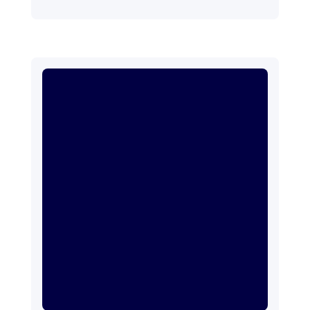
mayo 12, 2026