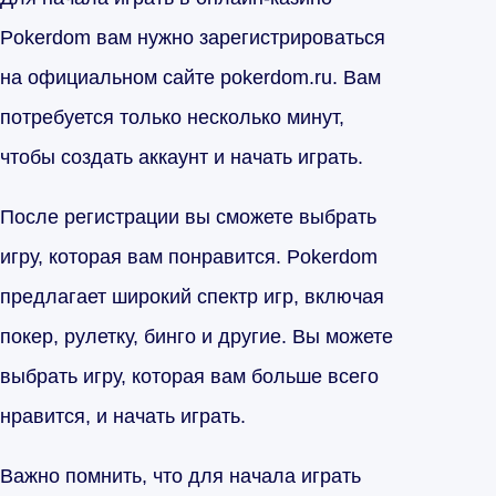
Pokerdom вам нужно зарегистрироваться
на официальном сайте pokerdom.ru. Вам
потребуется только несколько минут,
чтобы создать аккаунт и начать играть.
После регистрации вы сможете выбрать
игру, которая вам понравится. Pokerdom
предлагает широкий спектр игр, включая
покер, рулетку, бинго и другие. Вы можете
выбрать игру, которая вам больше всего
нравится, и начать играть.
Важно помнить, что для начала играть