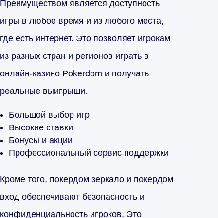
Преимуществом является доступность
игры в любое время и из любого места,
где есть интернет. Это позволяет игрокам
из разных стран и регионов играть в
онлайн-казино Pokerdom и получать
реальные выигрыши.
Большой выбор игр
Высокие ставки
Бонусы и акции
Профессиональный сервис поддержки
Кроме того, покердом зеркало и покердом
вход обеспечивают безопасность и
конфиденциальность игроков. Это