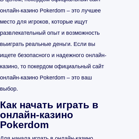
онлайн-казино Pokerdom – это лучшее
место для игроков, которые ищут
развлекательный опыт и возможность
выиграть реальные деньги. Если вы
ищете безопасного и надежного онлайн-
казино, то покердом официальный сайт
онлайн-казино Pokerdom – это ваш
выбор.
Как начать играть в
онлайн-казино
Pokerdom
Для начала играть в онлайн-казино