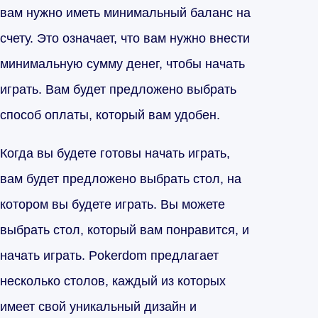
вам нужно иметь минимальный баланс на
счету. Это означает, что вам нужно внести
минимальную сумму денег, чтобы начать
играть. Вам будет предложено выбрать
способ оплаты, который вам удобен.
Когда вы будете готовы начать играть,
вам будет предложено выбрать стол, на
котором вы будете играть. Вы можете
выбрать стол, который вам понравится, и
начать играть. Pokerdom предлагает
несколько столов, каждый из которых
имеет свой уникальный дизайн и