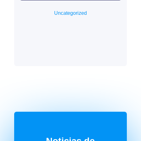
Uncategorized
Noticias de