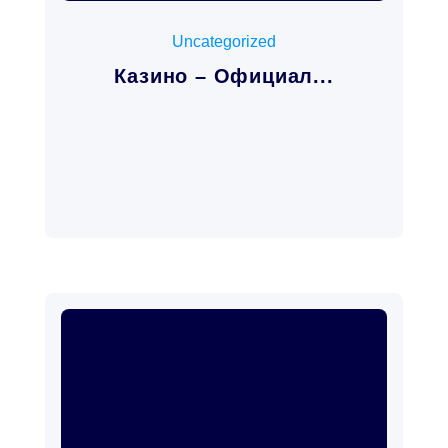
Uncategorized
Казино – Официал...