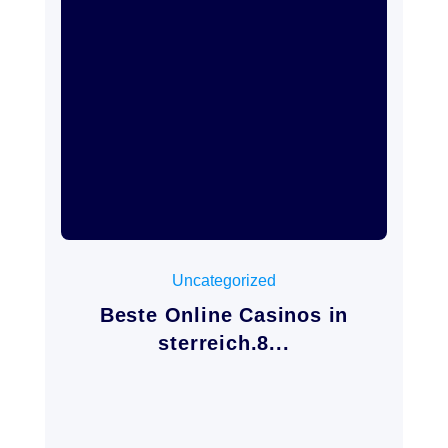
mayo 23, 2026
Uncategorized
Beste Online Casinos in
sterreich.8...