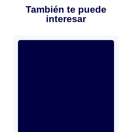
También te puede
interesar