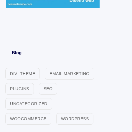
Blog
DIVI THEME
EMAIL MARKETING
PLUGINS
SEO
UNCATEGORIZED
WOOCOMMERCE
WORDPRESS