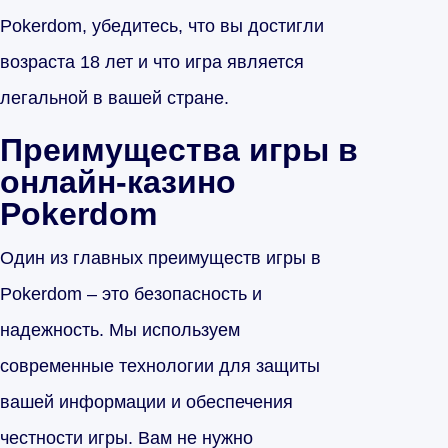
Pokerdom, убедитесь, что вы достигли
возраста 18 лет и что игра является
легальной в вашей стране.
Преимущества игры в
онлайн-казино
Pokerdom
Один из главных преимуществ игры в
Pokerdom – это безопасность и
надежность. Мы используем
современные технологии для защиты
вашей информации и обеспечения
честности игры. Вам не нужно