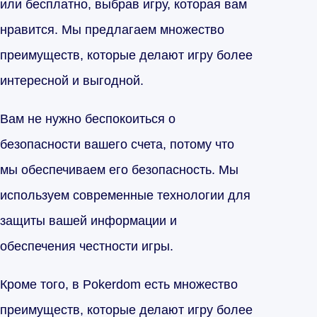
или бесплатно, выбрав игру, которая вам
нравится. Мы предлагаем множество
преимуществ, которые делают игру более
интересной и выгодной.
Вам не нужно беспокоиться о
безопасности вашего счета, потому что
мы обеспечиваем его безопасность. Мы
используем современные технологии для
защиты вашей информации и
обеспечения честности игры.
Кроме того, в Pokerdom есть множество
преимуществ, которые делают игру более