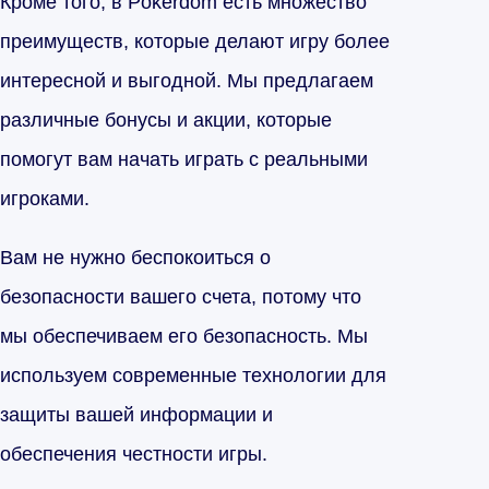
Кроме того, в Pokerdom есть множество
преимуществ, которые делают игру более
интересной и выгодной. Мы предлагаем
различные бонусы и акции, которые
помогут вам начать играть с реальными
игроками.
Вам не нужно беспокоиться о
безопасности вашего счета, потому что
мы обеспечиваем его безопасность. Мы
используем современные технологии для
защиты вашей информации и
обеспечения честности игры.