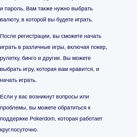
и пароль. Вам также нужно выбрать
валюту, в которой вы будете играть.
После регистрации, вы сможете начать
играть в различные игры, включая покер,
рулетку, бинго и другие. Вы можете
выбрать игру, которая вам нравится, и
начать играть.
Если у вас возникнут вопросы или
проблемы, вы можете обратиться к
поддержке Pokerdom, которая работает
круглосуточно.