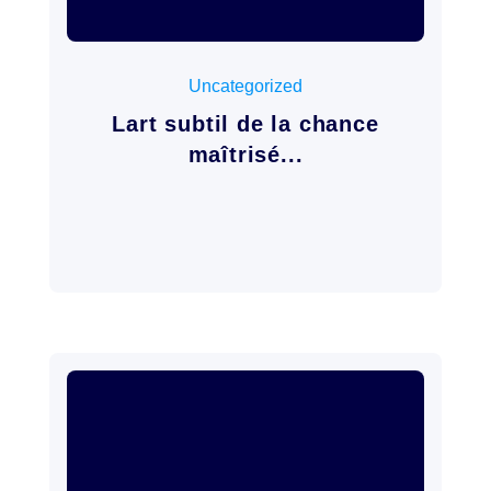
abril 29, 2026
Uncategorized
Lart subtil de la chance
maîtrisé...