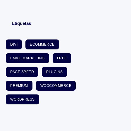
Etiquetas
DIVI
ECOMMERCE
EMAIL MARKETING
FREE
PAGE SPEED
PLUGINS
PREMIUM
WOOCOMMERCE
WORDPRESS