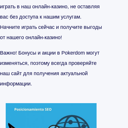
играть в наш онлайн-казино, не оставляя
вас без доступа к нашим услугам.
Начните играть сейчас и получите выгоды
от нашего онлайн-казино!
Важно! Бонусы и акции в Pokerdom могут
изменяться, поэтому всегда проверяйте
наш сайт для получения актуальной
информации.