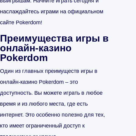
выигрышам. Начните играть сегодня и
наслаждайтесь играми на официальном
сайте Pokerdom!
Преимущества игры в
онлайн-казино
Pokerdom
Один из главных преимуществ игры в
онлайн-казино Pokerdom – это
доступность. Вы можете играть в любое
время и из любого места, где есть
интернет. Это особенно полезно для тех,
кто имеет ограниченный доступ к