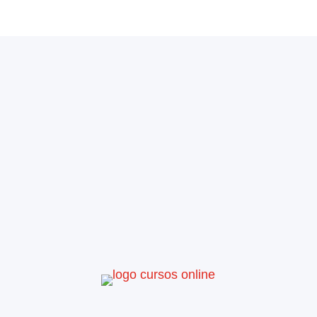
Mantente informado con las
últimas actualizaciones.
Sólamente haremos una única
notificación semanal.
[fluentform id="4"]