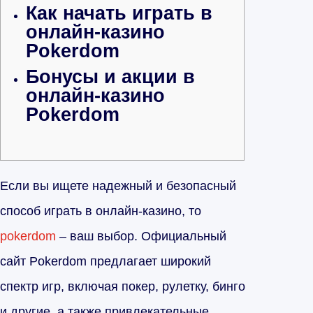
Как начать играть в
онлайн-казино
Pokerdom
Бонусы и акции в
онлайн-казино
Pokerdom
Если вы ищете надежный и безопасный
способ играть в онлайн-казино, то
pokerdom
– ваш выбор. Официальный
сайт Pokerdom предлагает широкий
спектр игр, включая покер, рулетку, бинго
и другие, а также привлекательные