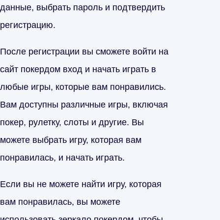
данные, выбрать пароль и подтвердить
регистрацию.
После регистрации вы сможете войти на
сайт покердом вход и начать играть в
любые игры, которые вам понравились.
Вам доступны различные игры, включая
покер, рулетку, слоты и другие. Вы
можете выбрать игру, которая вам
понравилась, и начать играть.
Если вы не можете найти игру, которая
вам понравилась, вы можете
использовать зеркало покердом, чтобы