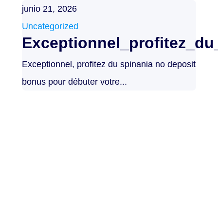
junio 21, 2026
Uncategorized
Exceptionnel_profitez_du_
Exceptionnel, profitez du spinania no deposit
bonus pour débuter votre...
Noticias de
actualidad