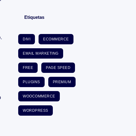
Etiquetas
.
DIVI
ECOMMERCE
EMAIL MARKETING
FREE
PAGE SPEED
PLUGINS
PREMIUM
WOOCOMMERCE
o
WORDPRESS