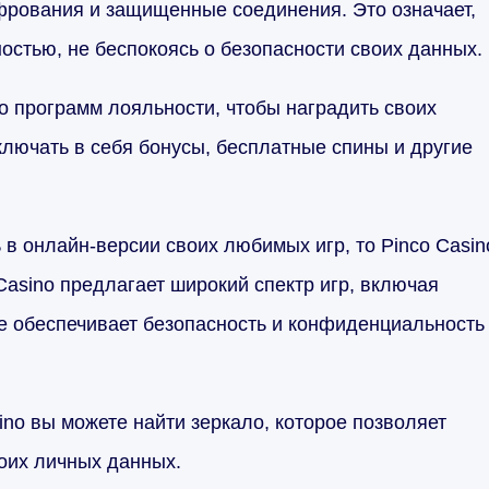
рования и защищенные соединения. Это означает,
ностью, не беспокоясь о безопасности своих данных.
ко программ лояльности, чтобы наградить своих
включать в себя бонусы, бесплатные спины и другие
 в онлайн-версии своих любимых игр, то Pinco Casin
asino предлагает широкий спектр игр, включая
кже обеспечивает безопасность и конфиденциальность
ino вы можете найти зеркало, которое позволяет
воих личных данных.