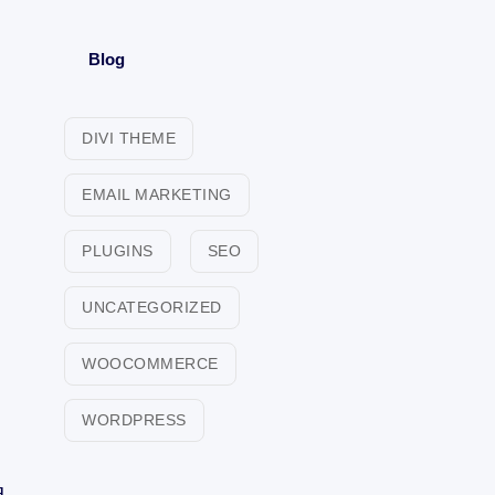
Blog
DIVI THEME
EMAIL MARKETING
PLUGINS
SEO
UNCATEGORIZED
WOOCOMMERCE
WORDPRESS
я