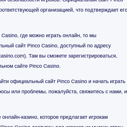
оответствующей организацией, что подтверждает ег
Casino, где можно играть онлайн, то мы
ьный сайт Pinco Casino, доступный по адресу
-casino.com). Там вы сможете зарегистрироваться,
льном сайте Pinco Casino.
айти официальный сайт Pinco Casino и начать играть
росы или проблемы, пожалуйста, свяжитесь с нами, и
 онлайн-казино, которое предлагает игрокам