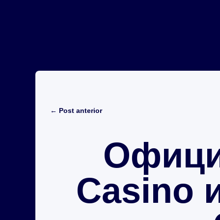
←
Post anterior
Офици
Casino 