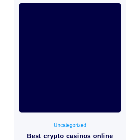
mayo 17, 2026
Uncategorized
Best crypto casinos online