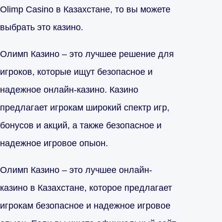
Olimp Casino в Казахстане, то вы можете
выбрать это казино.
Олимп Казино – это лучшее решение для
игроков, которые ищут безопасное и
надежное онлайн-казино. Казино
предлагает игрокам широкий спектр игр,
бонусов и акций, а также безопасное и
надежное игровое опыон.
Олимп Казино – это лучшее онлайн-
казино в Казахстане, которое предлагает
игрокам безопасное и надежное игровое