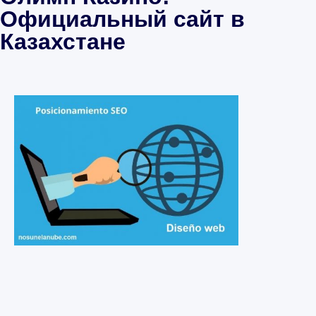
Официальный сайт в
Казахстане