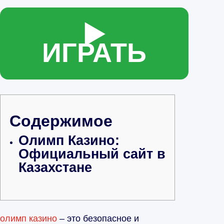
▶️
ИГРАТЬ
Содержимое
Олимп Казино:
Официальный сайт в
Казахстане
олимп казино
– это безопасное и