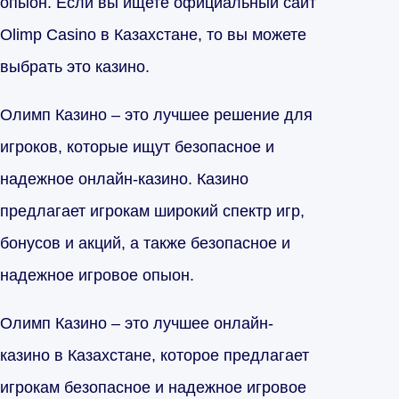
опыон. Если вы ищете официальный сайт
Olimp Casino в Казахстане, то вы можете
выбрать это казино.
Олимп Казино – это лучшее решение для
игроков, которые ищут безопасное и
надежное онлайн-казино. Казино
предлагает игрокам широкий спектр игр,
бонусов и акций, а также безопасное и
надежное игровое опыон.
Олимп Казино – это лучшее онлайн-
казино в Казахстане, которое предлагает
игрокам безопасное и надежное игровое