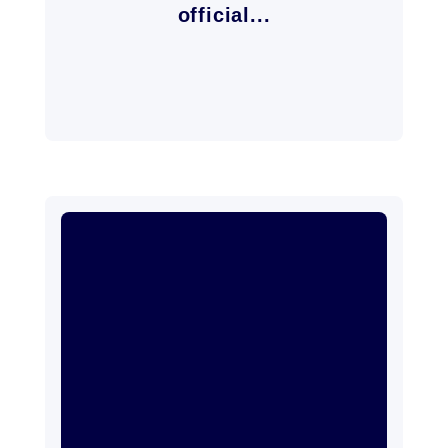
official...