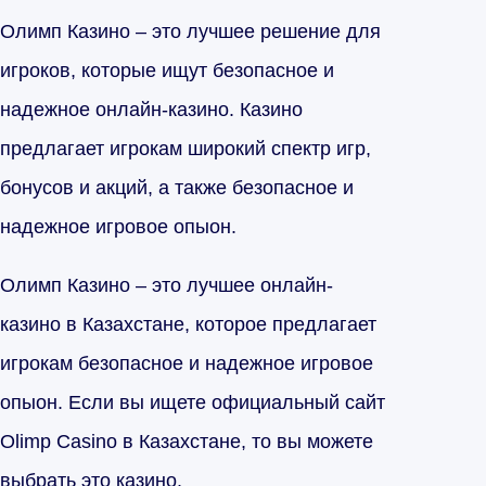
Олимп Казино – это лучшее решение для
игроков, которые ищут безопасное и
надежное онлайн-казино. Казино
предлагает игрокам широкий спектр игр,
бонусов и акций, а также безопасное и
надежное игровое опыон.
Олимп Казино – это лучшее онлайн-
казино в Казахстане, которое предлагает
игрокам безопасное и надежное игровое
опыон. Если вы ищете официальный сайт
Olimp Casino в Казахстане, то вы можете
выбрать это казино.