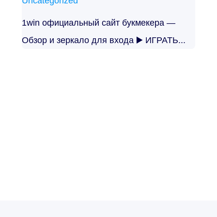
Uncategorized
1win официальный сайт букмекера —
Обзор и зеркало для входа ▶️ ИГРАТЬ...
Noticias de
actualidad
Mantente informado con las
últimas actualizaciones.
Sólamente haremos una única