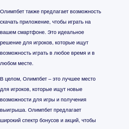
Олимпбет также предлагает возможность
скачать приложение, чтобы играть на
вашем смартфоне. Это идеальное
решение для игроков, которые ищут
возможность играть в любое время и в
любом месте.
В целом, Олимпбет – это лучшее место
для игроков, которые ищут новые
возможности для игры и получения
выигрыша. Олимпбет предлагает
широкий спектр бонусов и акций, чтобы