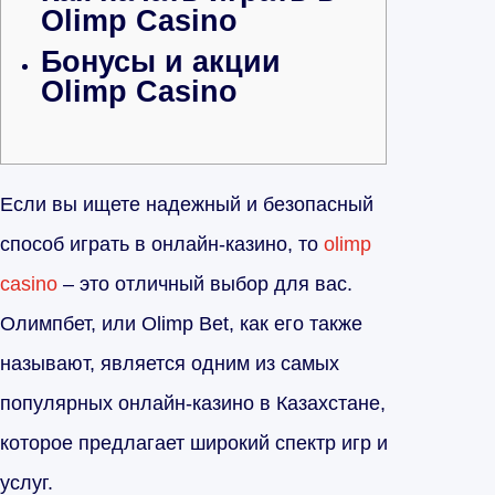
Olimp Casino
Бонусы и акции
Olimp Casino
Если вы ищете надежный и безопасный
способ играть в онлайн-казино, то
olimp
casino
– это отличный выбор для вас.
Олимпбет, или Olimp Bet, как его также
называют, является одним из самых
популярных онлайн-казино в Казахстане,
которое предлагает широкий спектр игр и
услуг.