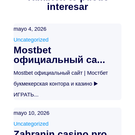
interesar
mayo 4, 2026
Uncategorized
Mostbet
официальный са...
Mostbet официальный сайт | Мостбет
букмекерская контора и казино ▶️
ИГРАТЬ...
mayo 10, 2026
Uncategorized
Zahranin casino pro