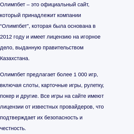
Олимпбет – это официальный сайт,
который принадлежит компании
“Олимпбет”, которая была основана в
2012 году и имеет лицензию на игорное
дело, выданную правительством
Казахстана.
Олимпбет предлагает более 1 000 игр,
включая слоты, карточные игры, рулетку,
покер и другие. Все игры на сайте имеют
лицензии от известных провайдеров, что
подтверждает их безопасность и
честность.