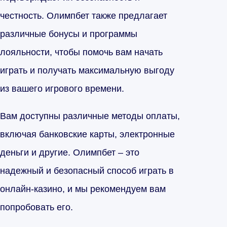
честность. Олимпбет также предлагает
различные бонусы и программы
лояльности, чтобы помочь вам начать
играть и получать максимальную выгоду
из вашего игрового времени.
Вам доступны различные методы оплаты,
включая банковские карты, электронные
деньги и другие. Олимпбет – это
надежный и безопасный способ играть в
онлайн-казино, и мы рекомендуем вам
попробовать его.