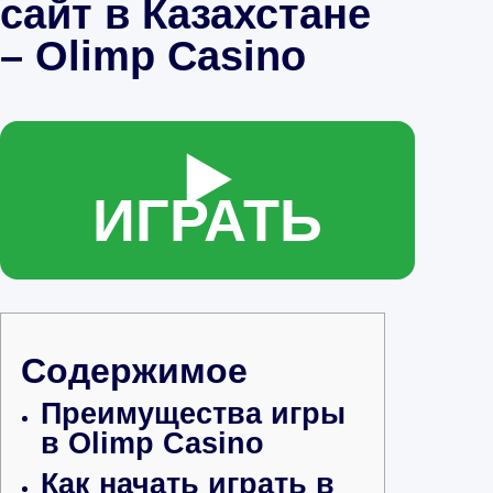
сайт в Казахстане
– Olimp Casino
▶️
ИГРАТЬ
Содержимое
Преимущества игры
в Olimp Casino
Как начать играть в