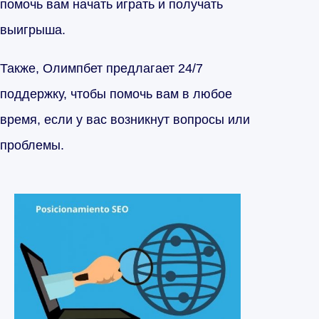
помочь вам начать играть и получать
выигрыша.
Также, Олимпбет предлагает 24/7
поддержку, чтобы помочь вам в любое
время, если у вас возникнут вопросы или
проблемы.