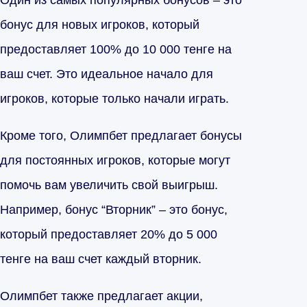
Один из самых популярных бонусов – это
бонус для новых игроков, который
предоставляет 100% до 10 000 тенге на
ваш счет. Это идеальное начало для
игроков, которые только начали играть.
Кроме того, Олимпбет предлагает бонусы
для постоянных игроков, которые могут
помочь вам увеличить свой выигрыш.
Например, бонус “Вторник” – это бонус,
который предоставляет 20% до 5 000
тенге на ваш счет каждый вторник.
Олимпбет также предлагает акции,