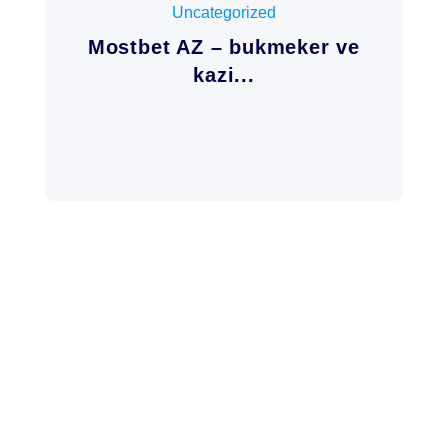
Uncategorized
Mostbet AZ – bukmeker ve
kazi...
Noticias de