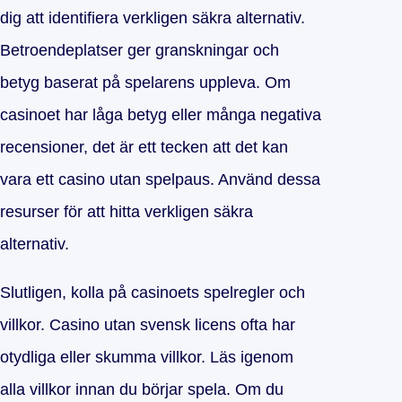
dig att identifiera verkligen säkra alternativ.
Betroendeplatser ger granskningar och
betyg baserat på spelarens uppleva. Om
casinoet har låga betyg eller många negativa
recensioner, det är ett tecken att det kan
vara ett casino utan spelpaus. Använd dessa
resurser för att hitta verkligen säkra
alternativ.
Slutligen, kolla på casinoets spelregler och
villkor. Casino utan svensk licens ofta har
otydliga eller skumma villkor. Läs igenom
alla villkor innan du börjar spela. Om du