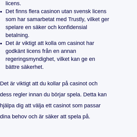
licens.
Det finns flera casinon utan svensk licens
som har samarbetat med Trustly, vilket ger
spelare en säker och konfidensial
betalning.
Det är viktigt att kolla om casinot har
godkänt licens från en annan
regeringsmyndighet, vilket kan ge en
bättre säkerhet.
Det är viktigt att du kollar på casinot och
dess regler innan du börjar spela. Detta kan
hjälpa dig att välja ett casinot som passar
dina behov och är säker att spela på.