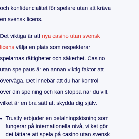
och konfidencialitet för spelare utan att kräva
en svensk licens.
Det viktiga är att
nya casino utan svensk
licens
välja en plats som respekterar
spelarnas rättigheter och säkerhet. Casino
utan spelpaus är en annan viktig faktor att
överväga. Det innebär att du har kontroll
över din spelning och kan stoppa när du vill,
vilket är en bra sätt att skydda dig själv.
Trustly erbjuder en betalningslösning som
fungerar på internationella nivå, vilket gör
det lättare att spela på casino utan svensk