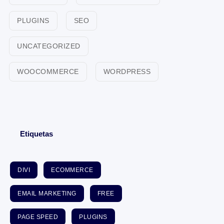
PLUGINS
SEO
UNCATEGORIZED
WOOCOMMERCE
WORDPRESS
Etiquetas
DIVI
ECOMMERCE
EMAIL MARKETING
FREE
PAGE SPEED
PLUGINS