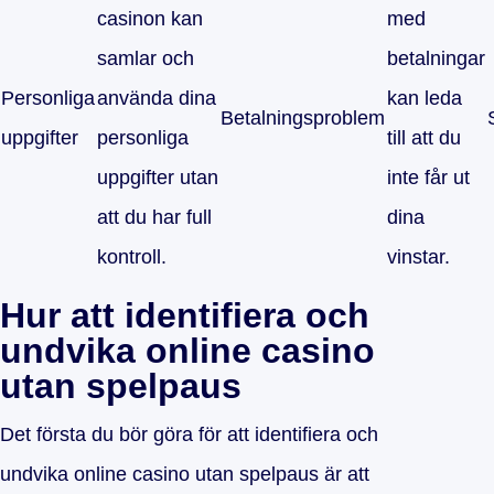
casinon kan
med
samlar och
betalningar
Personliga
använda dina
kan leda
Betalningsproblem
uppgifter
personliga
till att du
uppgifter utan
inte får ut
att du har full
dina
kontroll.
vinstar.
Hur att identifiera och
undvika online casino
utan spelpaus
Det första du bör göra för att identifiera och
undvika online casino utan spelpaus är att