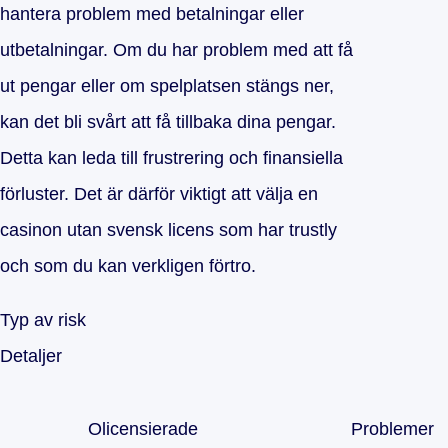
hantera problem med betalningar eller
utbetalningar. Om du har problem med att få
ut pengar eller om spelplatsen stängs ner,
kan det bli svårt att få tillbaka dina pengar.
Detta kan leda till frustrering och finansiella
förluster. Det är därför viktigt att välja en
casinon utan svensk licens som har trustly
och som du kan verkligen förtro.
Typ av risk
Detaljer
Olicensierade
Problemer