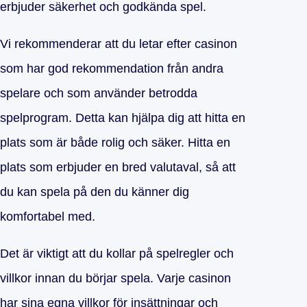
erbjuder säkerhet och godkända spel.
Vi rekommenderar att du letar efter casinon
som har god rekommendation från andra
spelare och som använder betrodda
spelprogram. Detta kan hjälpa dig att hitta en
plats som är både rolig och säker. Hitta en
plats som erbjuder en bred valutaval, så att
du kan spela på den du känner dig
komfortabel med.
Det är viktigt att du kollar på spelregler och
villkor innan du börjar spela. Varje casinon
har sina egna villkor för insättningar och