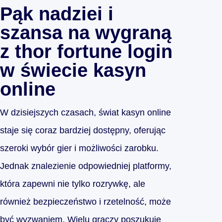
Pąk nadziei i
szansa na wygraną
z thor fortune login
w świecie kasyn
online
W dzisiejszych czasach, świat kasyn online
staje się coraz bardziej dostępny, oferując
szeroki wybór gier i możliwości zarobku.
Jednak znalezienie odpowiedniej platformy,
która zapewni nie tylko rozrywkę, ale
również bezpieczeństwo i rzetelność, może
być wyzwaniem. Wielu graczy poszukuje