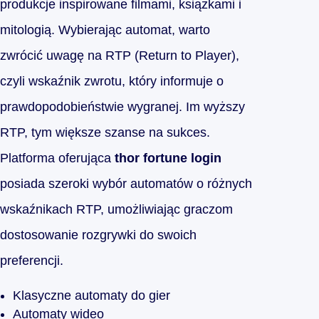
produkcje inspirowane filmami, książkami i
mitologią. Wybierając automat, warto
zwrócić uwagę na RTP (Return to Player),
czyli wskaźnik zwrotu, który informuje o
prawdopodobieństwie wygranej. Im wyższy
RTP, tym większe szanse na sukces.
Platforma oferująca
thor fortune login
posiada szeroki wybór automatów o różnych
wskaźnikach RTP, umożliwiając graczom
dostosowanie rozgrywki do swoich
preferencji.
Klasyczne automaty do gier
Automaty wideo