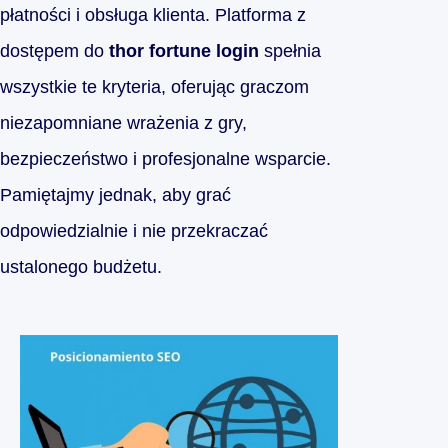
płatności i obsługa klienta. Platforma z
dostępem do
thor fortune login
spełnia
wszystkie te kryteria, oferując graczom
niezapomniane wrażenia z gry,
bezpieczeństwo i profesjonalne wsparcie.
Pamiętajmy jednak, aby grać
odpowiedzialnie i nie przekraczać
ustalonego budżetu.