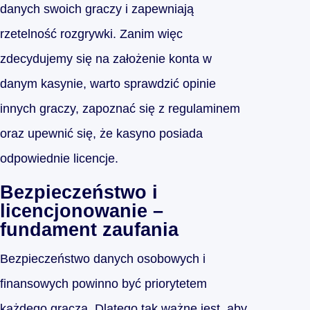
danych swoich graczy i zapewniają
rzetelność rozgrywki. Zanim więc
zdecydujemy się na założenie konta w
danym kasynie, warto sprawdzić opinie
innych graczy, zapoznać się z regulaminem
oraz upewnić się, że kasyno posiada
odpowiednie licencje.
Bezpieczeństwo i
licencjonowanie –
fundament zaufania
Bezpieczeństwo danych osobowych i
finansowych powinno być priorytetem
każdego gracza. Dlatego tak ważne jest, aby