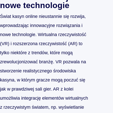
nowe technologie
Świat kasyn online nieustannie się rozwija,
wprowadzając innowacyjne rozwiązania i
nowe technologie. Wirtualna rzeczywistość
(VR) i rozszerzona rzeczywistość (AR) to
tylko niektóre z trendów, które mogą
zrewolucjonizować branżę. VR pozwala na
stworzenie realistycznego środowiska
kasyna, w którym gracze mogą poczuć się
jak w prawdziwej sali gier. AR z kolei
umożliwia integrację elementów wirtualnych
z rzeczywistym światem, np. wyświetlanie