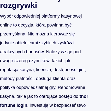
rozgrywki
Wybór odpowiedniej platformy kasynowej
online to decyzja, która powinna być
przemyślana. Nie można kierować się
jedynie obietnicami szybkich zysków i
atrakcyjnych bonusów. Należy wziąć pod
uwagę szereg czynników, takich jak
reputacja kasyna, licencja, dostępność gier,
metody płatności, obsługa klienta oraz
polityka odpowiedzialnej gry. Renomowane
kasyna, takie jak to oferujące dostęp do
thor
fortune login
, inwestują w bezpieczeństwo