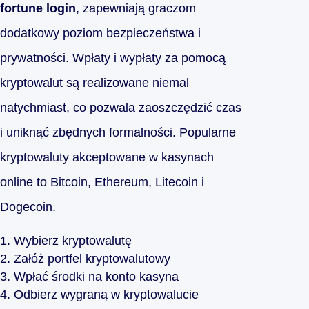
fortune login
, zapewniają graczom
dodatkowy poziom bezpieczeństwa i
prywatności. Wpłaty i wypłaty za pomocą
kryptowalut są realizowane niemal
natychmiast, co pozwala zaoszczędzić czas
i uniknąć zbędnych formalności. Popularne
kryptowaluty akceptowane w kasynach
online to Bitcoin, Ethereum, Litecoin i
Dogecoin.
Wybierz kryptowalutę
Załóż portfel kryptowalutowy
Wpłać środki na konto kasyna
Odbierz wygraną w kryptowalucie