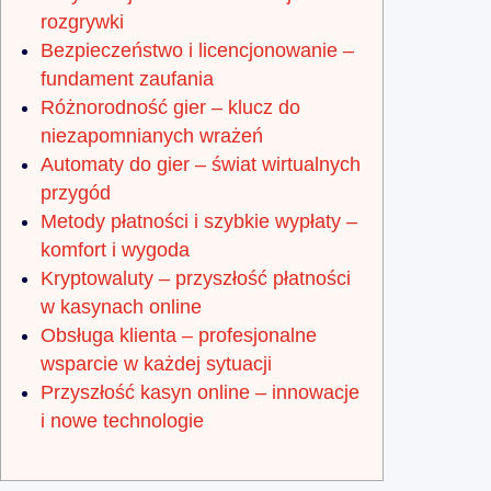
rozgrywki
Bezpieczeństwo i licencjonowanie –
fundament zaufania
Różnorodność gier – klucz do
niezapomnianych wrażeń
Automaty do gier – świat wirtualnych
przygód
Metody płatności i szybkie wypłaty –
komfort i wygoda
Kryptowaluty – przyszłość płatności
w kasynach online
Obsługa klienta – profesjonalne
wsparcie w każdej sytuacji
Przyszłość kasyn online – innowacje
i nowe technologie