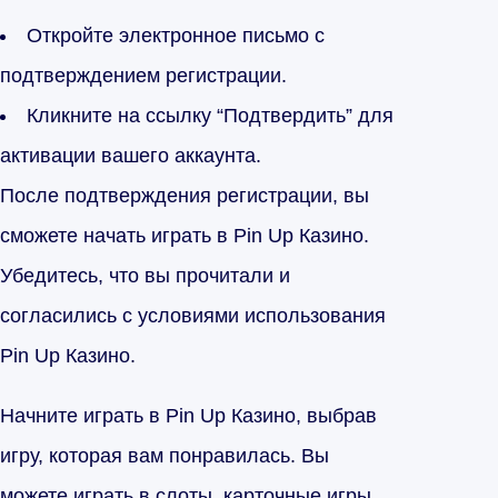
Откройте электронное письмо с
подтверждением регистрации.
Кликните на ссылку “Подтвердить” для
активации вашего аккаунта.
После подтверждения регистрации, вы
сможете начать играть в Pin Up Казино.
Убедитесь, что вы прочитали и
согласились с условиями использования
Pin Up Казино.
Начните играть в Pin Up Казино, выбрав
игру, которая вам понравилась. Вы
можете играть в слоты, карточные игры,