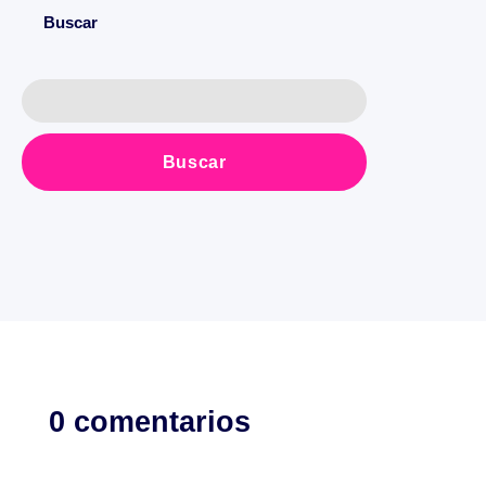
Buscar
0 comentarios