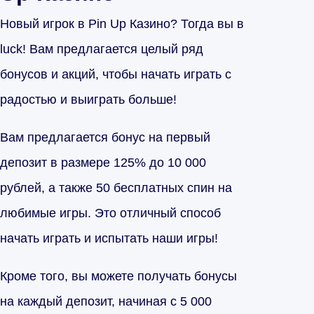
Новый игрок в Pin Up Казино? Тогда вы в
luck! Вам предлагается целый ряд
бонусов и акций, чтобы начать играть с
радостью и выиграть больше!
Вам предлагается бонус на первый
депозит в размере 125% до 10 000
рублей, а также 50 бесплатных спин на
любимые игры. Это отличный способ
начать играть и испытать наши игры!
Кроме того, вы можете получать бонусы
на каждый депозит, начиная с 5 000