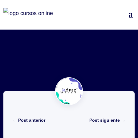
←
Post anterior
Post siguiente
→