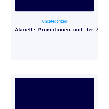
junio 29, 2026
Uncategorized
Aktuelle_Promotionen_und_der_888_c