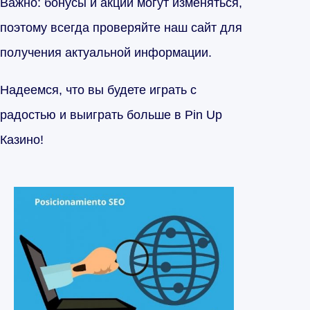
Важно: бонусы и акции могут изменяться,
поэтому всегда проверяйте наш сайт для
получения актуальной информации.
Надеемся, что вы будете играть с
радостью и выиграть больше в Pin Up
Казино!