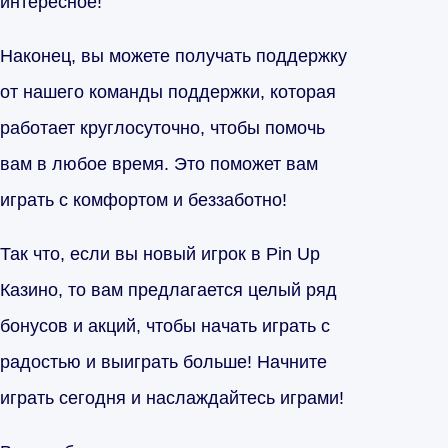
интересное!
Наконец, вы можете получать поддержку
от нашего команды поддержки, которая
работает круглосуточно, чтобы помочь
вам в любое время. Это поможет вам
играть с комфортом и беззаботно!
Так что, если вы новый игрок в Pin Up
Казино, то вам предлагается целый ряд
бонусов и акций, чтобы начать играть с
радостью и выиграть больше! Начните
играть сегодня и наслаждайтесь играми!