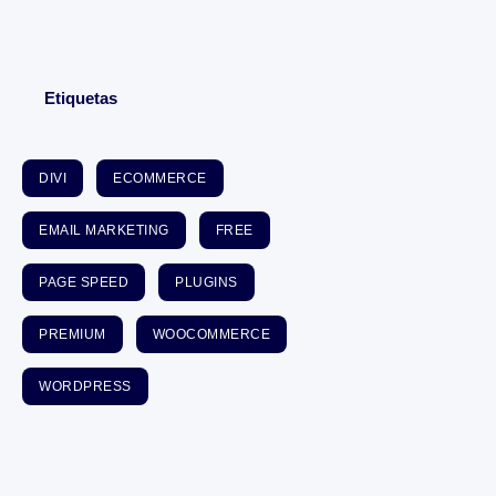
Etiquetas
DIVI
ECOMMERCE
EMAIL MARKETING
FREE
PAGE SPEED
PLUGINS
PREMIUM
WOOCOMMERCE
WORDPRESS