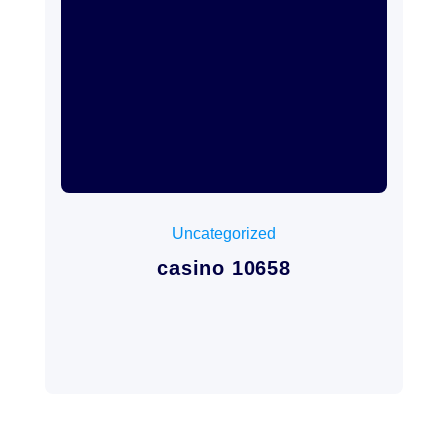
mayo 26, 2026
Uncategorized
casino 10658