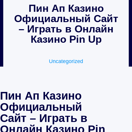
Пин Ап Казино
Официальный Сайт
– Играть в Онлайн
Казино Pin Up
Uncategorized
Пин Ап Казино
Официальный
Сайт – Играть в
Онлайн Казино Pin