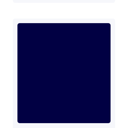
mayo 23, 2026