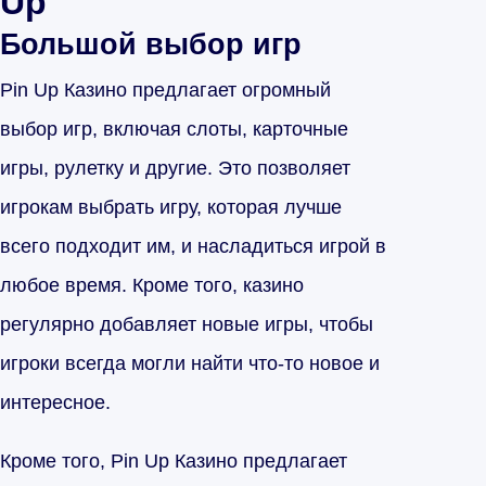
Up
Большой выбор игр
Pin Up Казино предлагает огромный
выбор игр, включая слоты, карточные
игры, рулетку и другие. Это позволяет
игрокам выбрать игру, которая лучше
всего подходит им, и насладиться игрой в
любое время. Кроме того, казино
регулярно добавляет новые игры, чтобы
игроки всегда могли найти что-то новое и
интересное.
Кроме того, Pin Up Казино предлагает