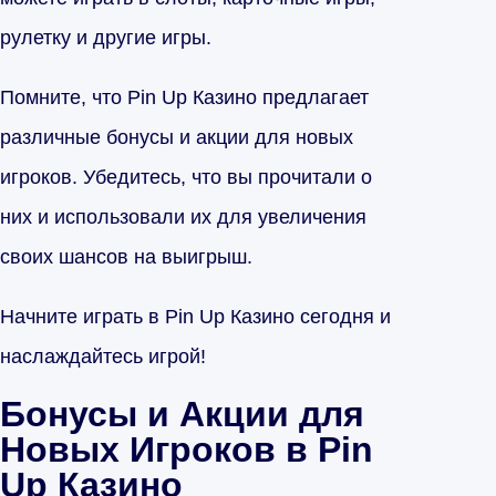
рулетку и другие игры.
Помните, что Pin Up Казино предлагает
различные бонусы и акции для новых
игроков. Убедитесь, что вы прочитали о
них и использовали их для увеличения
своих шансов на выигрыш.
Начните играть в Pin Up Казино сегодня и
наслаждайтесь игрой!
Бонусы и Акции для
Новых Игроков в Pin
Up Казино