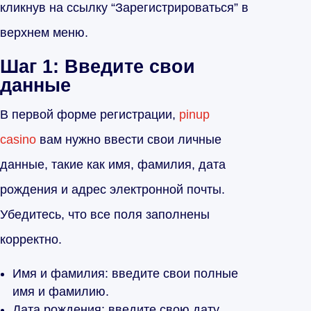
кликнув на ссылку “Зарегистрироваться” в
верхнем меню.
Шаг 1: Введите свои
данные
В первой форме регистрации,
pinup
casino
вам нужно ввести свои личные
данные, такие как имя, фамилия, дата
рождения и адрес электронной почты.
Убедитесь, что все поля заполнены
корректно.
Имя и фамилия: введите свои полные
имя и фамилию.
Дата рождения: введите свою дату