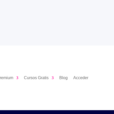
Premium
Cursos Gratis
Blog
Acceder