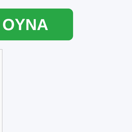
️ OYNA