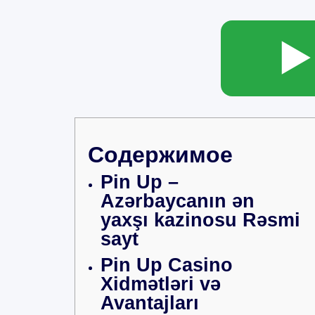
▶
Содержимое
Pin Up –
Azərbaycanın ən
yaxşı kazinosu Rəsmi
sayt
Pin Up Casino
Xidmətləri və
Avantajları