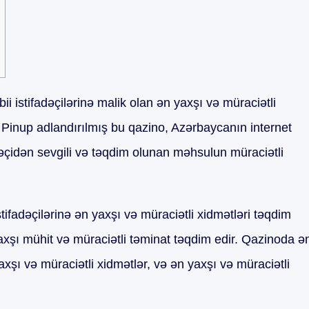
 istifadəçilərinə malik olan ən yaxşı və müraciətli
 Pinup adlandırılmış bu qazino, Azərbaycanın internet
dəçidən sevgili və təqdim olunan məhsulun müraciətli
ifadəçilərinə ən yaxşı və müraciətli xidmətləri təqdim
n yaxşı mühit və müraciətli təminat təqdim edir. Qazinoda ə
xşı və müraciətli xidmətlər, və ən yaxşı və müraciətli