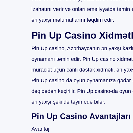
izahatını verir və onları əməliyyatda təmin e
ən yaxşı məlumatlarını təqdim edir.
Pin Up Casino Xidmətlə
Pin Up casino, Azərbaycanın ən yaxşı kazino
oynamanı təmin edir. Pin Up casino xidmətl
müraciət üçün canlı dəstək xidməti, ən yaxş
Pin Up casino-da oyun oynamanıza qədər əl
dəqiqədən keçirilir. Pin Up casino-da oyun
ən yaxşı şəkildə təyin edə bilər.
Pin Up Casino Avantajları
Avantaj