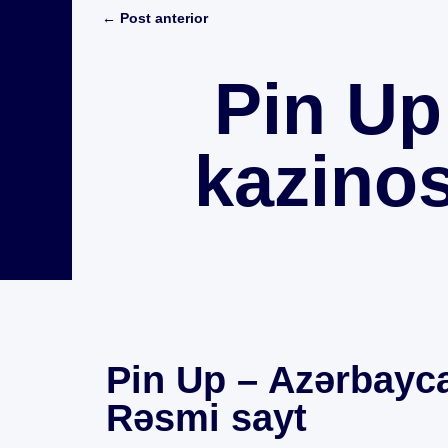
←
Post anterior
Pin Up
kazinos
Pin Up – Azərbayca
Rəsmi sayt