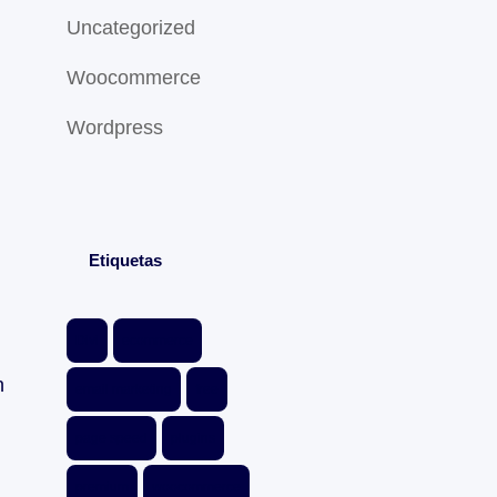
Uncategorized
Woocommerce
Wordpress
Etiquetas
Divi
ecommerce
n
email marketing
free
page speed
plugins
premium
woocommerce