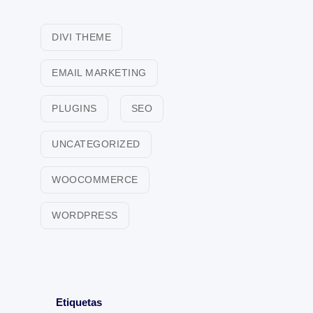
DIVI THEME
EMAIL MARKETING
PLUGINS
SEO
UNCATEGORIZED
WOOCOMMERCE
WORDPRESS
.
Etiquetas