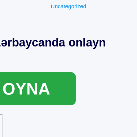
Uncategorized
zərbaycanda onlayn
️ OYNA