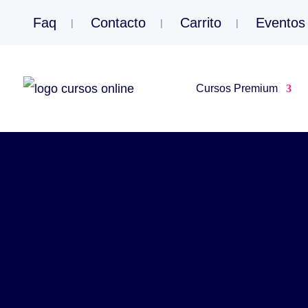
Faq
Contacto
Carrito
Eventos
Cursos Premium