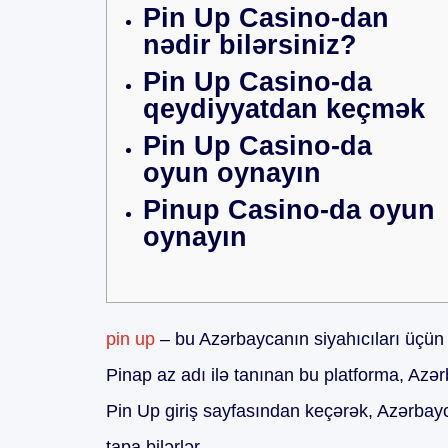
Pin Up Casino-dan
nədir bilərsiniz?
Pin Up Casino-da
qeydiyyatdan keçmək
Pin Up Casino-da
oyun oynayın
Pinup Casino-da oyun
oynayın
pin up
– bu Azərbaycanın siyahıcıları üçün
Pinap az adı ilə tanınan bu platforma, Azə
Pin Up giriş sayfasından keçərək, Azərbay
tapa bilərlər.