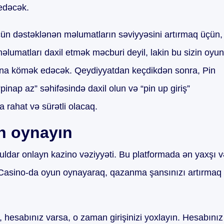
edəcək.
n dəstəklənən məlumatların səviyyəsini artırmaq üçün,
məlumatları daxil etmək məcburi deyil, lakin bu sizin oyun
na kömək edəcək. Qeydiyyatdan keçdikdən sonra, Pin
nap az” səhifəsində daxil olun və “pin up giriş”
 rahat və sürətli olacaq.
n oynayın
ldar onlayn kazino vəziyyəti. Bu platformada ən yaxşı v
Up Casino-da oyun oynayaraq, qazanma şansınızı artırmaq
, hesabınız varsa, o zaman girişinizi yoxlayın. Hesabınız