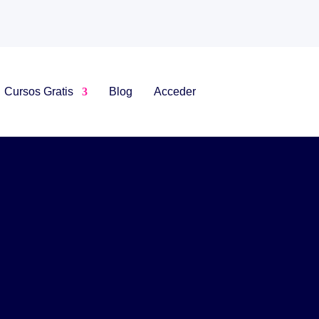
Cursos Gratis
Blog
Acceder