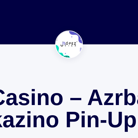
Casino – Azr
azino Pin-Up