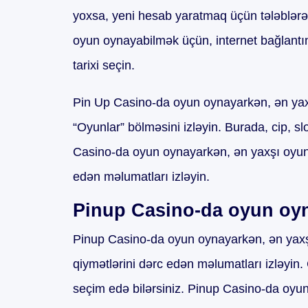
yoxsa, yeni hesab yaratmaq üçün tələblərə
oyun oynayabilmək üçün, internet bağlantı
tarixi seçin.
Pin Up Casino-da oyun oynayarkən, ən yax
“Oyunlar” bölməsini izləyin. Burada, cip, slo
Casino-da oyun oynayarkən, ən yaxşı oyunla
edən məlumatları izləyin.
Pinup Casino-da oyun oy
Pinup Casino-da oyun oynayarkən, ən yaxşı
qiymətlərini dərc edən məlumatları izləyin. 
seçim edə bilərsiniz. Pinup Casino-da oyu