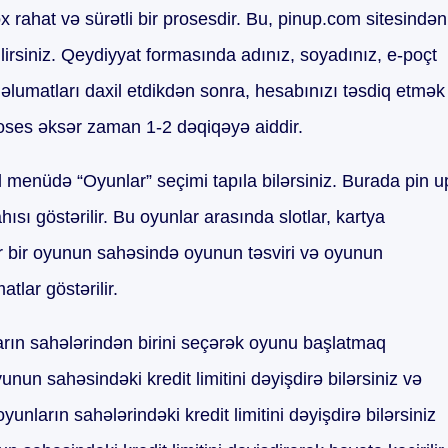
ahat və sürətli bir prosesdir. Bu, pinup.com sitesindən
ilirsiniz. Qeydiyyat formasında adınız, soyadınız, e-poçt
 məlumatları daxil etdikdən sonra, hesabınızı təsdiq etmək
oses əksər zaman 1-2 dəqiqəyə aiddir.
l menüdə “Oyunlar” seçimi tapıla bilərsiniz. Burada pin u
sı göstərilir. Bu oyunlar arasında slotlar, kartya
 Her bir oyunun sahəsində oyunun təsviri və oyunun
atlar göstərilir.
rın sahələrindən birini seçərək oyunu başlatmaq
n sahəsindəki kredit limitini dəyişdirə bilərsiniz və
unların sahələrindəki kredit limitini dəyişdirə bilərsiniz