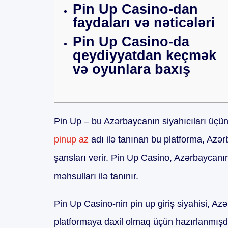
Pin Up Casino-dan
faydaları və nəticələri
Pin Up Casino-da
qeydiyyatdan keçmək
və oyunlara baxış
Pin Up – bu Azərbaycanın siyahıcıları üçü
pinup az
adı ilə tanınan bu platforma, Azə
şansları verir. Pin Up Casino, Azərbaycanı
məhsulları ilə tanınır.
Pin Up Casino-nin pin up giriş siyahisi, Az
platformaya daxil olmaq üçün hazırlanmışdı