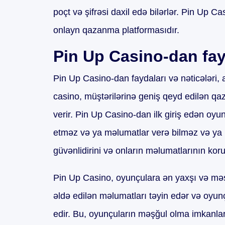
poçt və şifrəsi daxil edə bilərlər. Pin Up 
onlayn qazanma platformasıdır.
Pin Up Casino-dan fayd
Pin Up Casino-dan faydaları və nəticələri, 
casino, müştərilərinə geniş qeyd edilən qaz
verir. Pin Up Casino-dan ilk giriş edən oyun
etməz və ya məlumatlar verə bilməz və ya 
güvənlidirini və onların məlumatlarının kor
Pin Up Casino, oyunçulara ən yaxşı və məş
əldə edilən məlumatları təyin edər və oyun
edir. Bu, oyunçuların məşğul olma imkanların