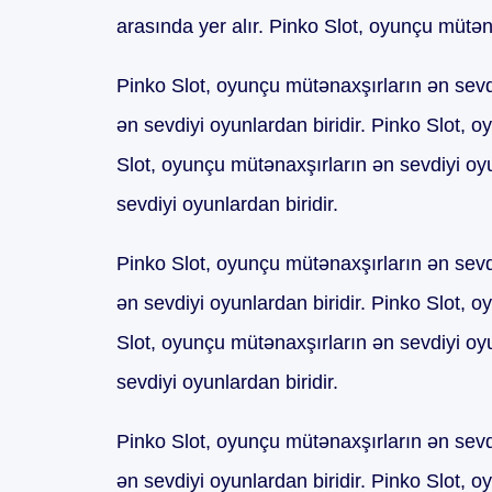
arasında yer alır. Pinko Slot, oyunçu mütəna
Pinko Slot, oyunçu mütənaxşırların ən sevdi
ən sevdiyi oyunlardan biridir. Pinko Slot, o
Slot, oyunçu mütənaxşırların ən sevdiyi oyu
sevdiyi oyunlardan biridir.
Pinko Slot, oyunçu mütənaxşırların ən sevdi
ən sevdiyi oyunlardan biridir. Pinko Slot, o
Slot, oyunçu mütənaxşırların ən sevdiyi oyu
sevdiyi oyunlardan biridir.
Pinko Slot, oyunçu mütənaxşırların ən sevdi
ən sevdiyi oyunlardan biridir. Pinko Slot, o