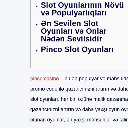
Slot Oyunlarının Növü
və Populyarlıqları
Ən Sevilen Slot
Oyunları və Onlar
Nədən Sevilsidir
Pinco Slot Oyunları
pinco casino
– bu ən populyar və məhsuldar
promo code ilə qazancınızni artırın və da
slot oyunları, her biri özünə malik qazanma
qazancınızni artırın və daha yaxşı oyun oy
olunan oyunlar, ən yaxşı məhsuldar və təli