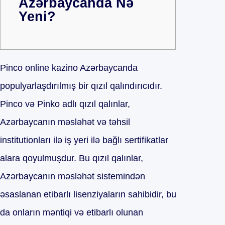
Azərbaycanda Nə
Yeni?
Pinco online kazino Azərbaycanda
populyarlaşdırılmış bir qızıl qalındırıcıdır.
Pinco və Pinko adlı qızıl qalınlar,
Azərbaycanın məsləhət və təhsil
institutionları ilə iş yeri ilə bağlı sertifikatlar
alara qoyulmuşdur. Bu qızıl qalınlar,
Azərbaycanın məsləhət sistemindən
əsaslanan etibarlı lisenziyaların sahibidir, bu
da onların məntiqi və etibarlı olunan