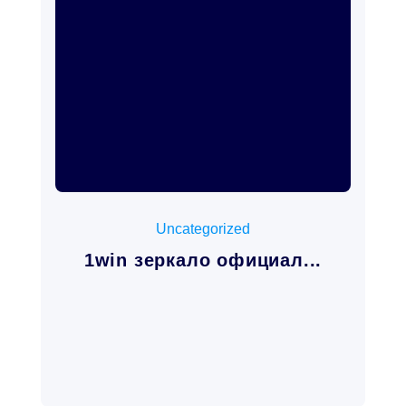
mayo 24, 2026
Uncategorized
1win зеркало официал...