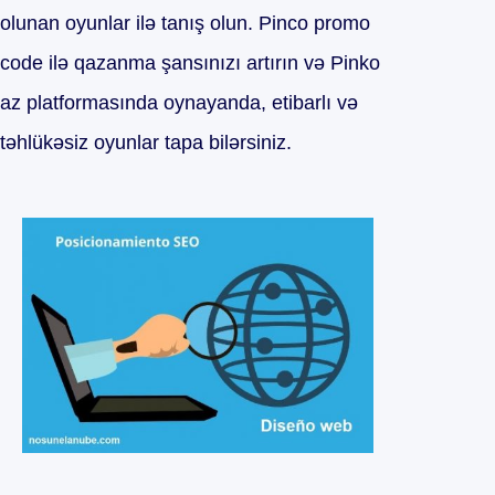
olunan oyunlar ilə tanış olun. Pinco promo
code ilə qazanma şansınızı artırın və Pinko
az platformasında oynayanda, etibarlı və
təhlükəsiz oyunlar tapa bilərsiniz.