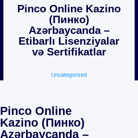
Pinco Online Kazino
(Пинко)
Azərbaycanda –
Etibarlı Lisenziyalar
və Sertifikatlar
Uncategorized
Pinco Online
Kazino (Пинко)
Azərbaycanda –