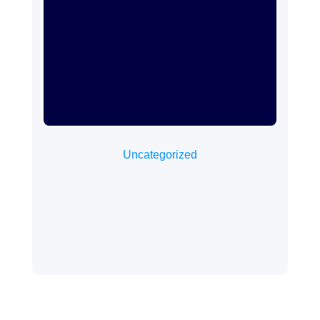
mayo 3, 2026
Uncategorized