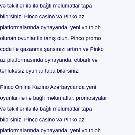
və təkliflər ilə ilə bağlı məlumatlar tapa
bilərsiniz. Pinco casino və Pinko az
platformalarında oynayanda, yeni və tələb
olunan oyunlar ilə tanış olun. Pinco promo
code ilə qazanma şansınızı artırın və Pinko
az platformasında oynayanda, etibarlı və
təhlükəsiz oyunlar tapa bilərsiniz.
Pinco Online Kazino Azərbaycanda yeni
oyunlar ilə ilə bağlı məlumatlar, promosiyalar
və təkliflər ilə ilə bağlı məlumatlar tapa
bilərsiniz. Pinco casino və Pinko az
platformalarında oynayanda, yeni və tələb