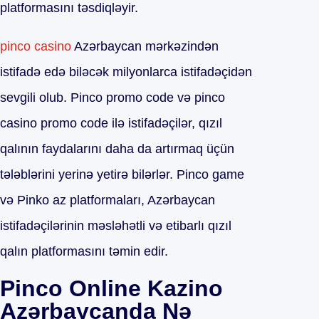
platformasını təsdiqləyir.
pinco casino
Azərbaycan mərkəzindən
istifadə edə biləcək milyonlarca istifadəçidən
sevgili olub. Pinco promo code və pinco
casino promo code ilə istifadəçilər, qızıl
qalının faydalarını daha da artırmaq üçün
tələblərini yerinə yetirə bilərlər. Pinco game
və Pinko az platformaları, Azərbaycan
istifadəçilərinin məsləhətli və etibarlı qızıl
qalın platformasını təmin edir.
Pinco Online Kazino
Azərbaycanda Nə