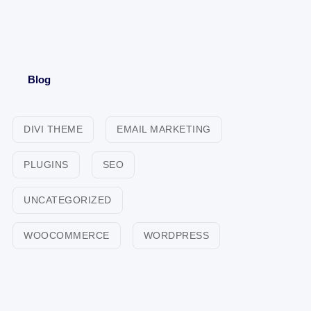
Blog
DIVI THEME
EMAIL MARKETING
PLUGINS
SEO
UNCATEGORIZED
WOOCOMMERCE
WORDPRESS