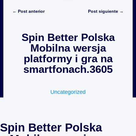
←
Post anterior
Post siguiente
→
Spin Better Polska
Mobilna wersja
platformy i gra na
smartfonach.3605
Uncategorized
Spin Better Polska