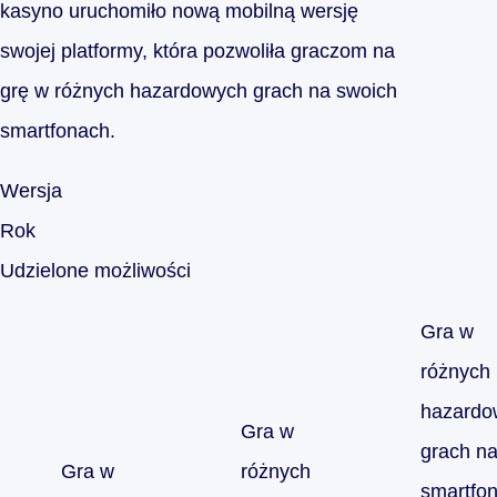
kasyno uruchomiło nową mobilną wersję
swojej platformy, która pozwoliła graczom na
grę w różnych hazardowych grach na swoich
smartfonach.
Wersja
Rok
Udzielone możliwości
Gra w
różnych
hazardo
Gra w
grach n
Gra w
różnych
smartfo