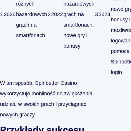
różnych
hazardowych
nowe gry
1
2020
hazardowych
2
2022
grach na
3
2023
bonusy i
grach na
smartfonach,
możliwo
smartfonach
nowe gry i
logowan
bonusy
pomocą
Spinbett
login
W ten sposób, Spinbetter Casino
wykorzystuje mobilność do zwiększenia
udziału w swoich grach i przyciągnąć
nowych graczy.
Przykłady sukcesu