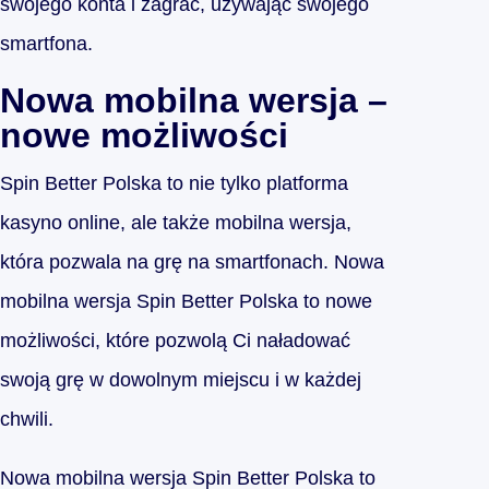
swojego konta i zagrać, używając swojego
smartfona.
Nowa mobilna wersja –
nowe możliwości
Spin Better Polska to nie tylko platforma
kasyno online, ale także mobilna wersja,
która pozwala na grę na smartfonach. Nowa
mobilna wersja Spin Better Polska to nowe
możliwości, które pozwolą Ci naładować
swoją grę w dowolnym miejscu i w każdej
chwili.
Nowa mobilna wersja Spin Better Polska to