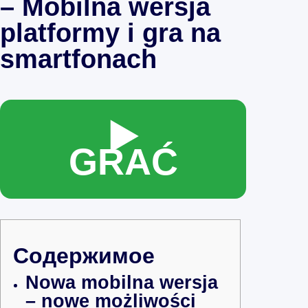
– Mobilna wersja
platformy i gra na
smartfonach
▶️
GRAĆ
Содержимое
Nowa mobilna wersja
– nowe możliwości