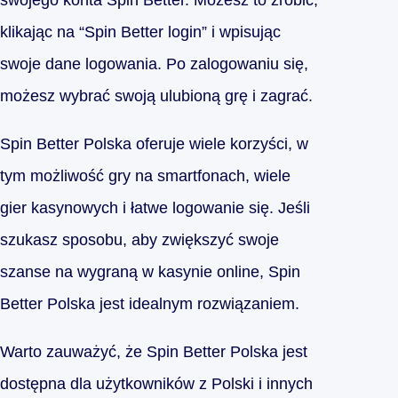
swojego konta Spin Better. Możesz to zrobić,
klikając na “Spin Better login” i wpisując
swoje dane logowania. Po zalogowaniu się,
możesz wybrać swoją ulubioną grę i zagrać.
Spin Better Polska oferuje wiele korzyści, w
tym możliwość gry na smartfonach, wiele
gier kasynowych i łatwe logowanie się. Jeśli
szukasz sposobu, aby zwiększyć swoje
szanse na wygraną w kasynie online, Spin
Better Polska jest idealnym rozwiązaniem.
Warto zauważyć, że Spin Better Polska jest
dostępna dla użytkowników z Polski i innych