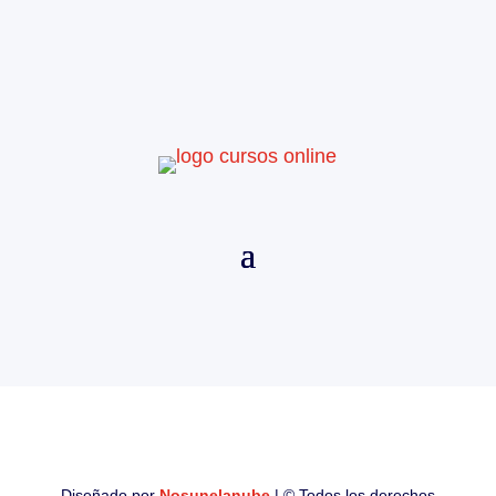
Diseñado por
Nosunelanube
| © Todos los derechos