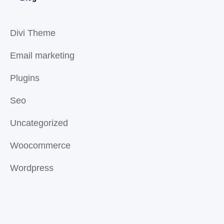
Divi Theme
Email marketing
Plugins
Seo
Uncategorized
Woocommerce
Wordpress