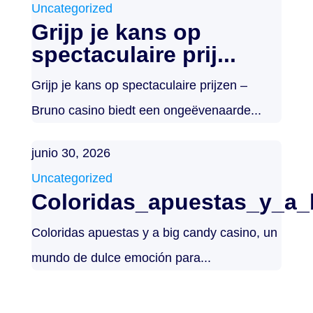
Uncategorized
Grijp je kans op
spectaculaire prij...
Grijp je kans op spectaculaire prijzen –
Bruno casino biedt een ongeëvenaarde...
junio 30, 2026
Uncategorized
Coloridas_apuestas_y_a_
Coloridas apuestas y a big candy casino, un
mundo de dulce emoción para...