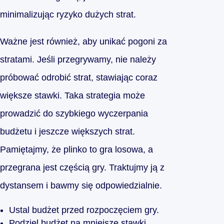
minimalizując ryzyko dużych strat.
Ważne jest również, aby unikać pogoni za
stratami. Jeśli przegrywamy, nie należy
próbować odrobić strat, stawiając coraz
większe stawki. Taka strategia może
prowadzić do szybkiego wyczerpania
budżetu i jeszcze większych strat.
Pamiętajmy, że plinko to gra losowa, a
przegrana jest częścią gry. Traktujmy ją z
dystansem i bawmy się odpowiedzialnie.
Ustal budżet przed rozpoczęciem gry.
Podziel budżet na mniejsze stawki.