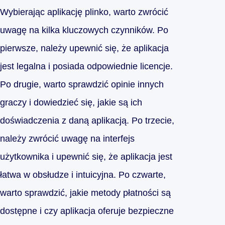
Wybierając aplikację plinko, warto zwrócić
uwagę na kilka kluczowych czynników. Po
pierwsze, należy upewnić się, że aplikacja
jest legalna i posiada odpowiednie licencje.
Po drugie, warto sprawdzić opinie innych
graczy i dowiedzieć się, jakie są ich
doświadczenia z daną aplikacją. Po trzecie,
należy zwrócić uwagę na interfejs
użytkownika i upewnić się, że aplikacja jest
łatwa w obsłudze i intuicyjna. Po czwarte,
warto sprawdzić, jakie metody płatności są
dostępne i czy aplikacja oferuje bezpieczne