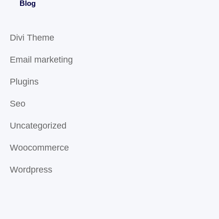
Blog
Divi Theme
Email marketing
Plugins
Seo
Uncategorized
Woocommerce
Wordpress