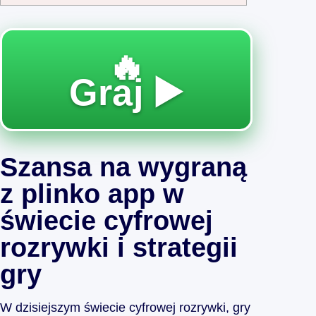
🔥
Graj ▶️
Szansa na wygraną
z plinko app w
świecie cyfrowej
rozrywki i strategii
gry
W dzisiejszym świecie cyfrowej rozrywki, gry