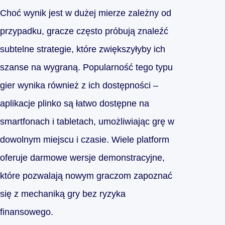
Choć wynik jest w dużej mierze zależny od
przypadku, gracze często próbują znaleźć
subtelne strategie, które zwiększyłyby ich
szanse na wygraną. Popularność tego typu
gier wynika również z ich dostępności –
aplikacje plinko są łatwo dostępne na
smartfonach i tabletach, umożliwiając grę w
dowolnym miejscu i czasie. Wiele platform
oferuje darmowe wersje demonstracyjne,
które pozwalają nowym graczom zapoznać
się z mechaniką gry bez ryzyka
finansowego.