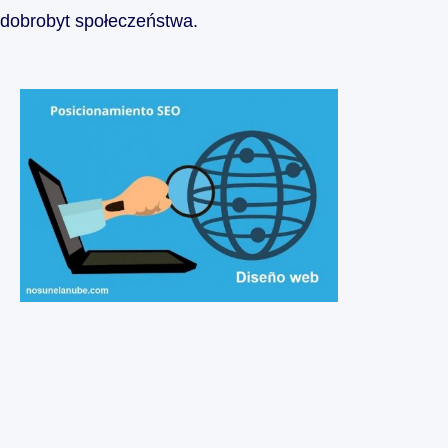
dobrobyt społeczeństwa.