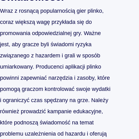
Wraz z rosnącą popularnością gier plinko,
coraz większą wagę przykłada się do
promowania odpowiedzialnej gry. Ważne
jest, aby gracze byli świadomi ryzyka
związanego z hazardem i grali w sposób
umiarkowany. Producenci aplikacji plinko
powinni zapewniać narzędzia i zasoby, które
pomogą graczom kontrolować swoje wydatki
i ograniczyć czas spędzany na grze. Należy
również prowadzić kampanie edukacyjne,
które podnoszą świadomość na temat
problemu uzależnienia od hazardu i oferują