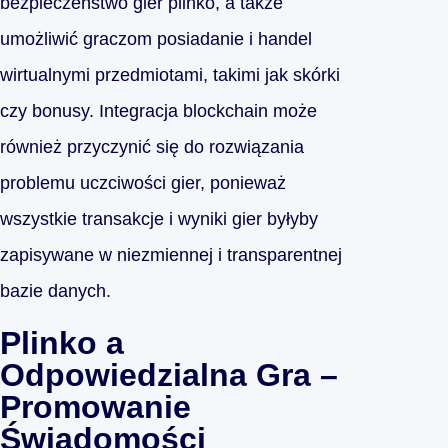
bezpieczeństwo gier plinko, a także
umożliwić graczom posiadanie i handel
wirtualnymi przedmiotami, takimi jak skórki
czy bonusy. Integracja blockchain może
również przyczynić się do rozwiązania
problemu uczciwości gier, ponieważ
wszystkie transakcje i wyniki gier byłyby
zapisywane w niezmiennej i transparentnej
bazie danych.
Plinko a
Odpowiedzialna Gra –
Promowanie
Świadomości