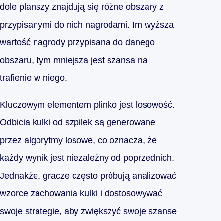
dole planszy znajdują się różne obszary z
przypisanymi do nich nagrodami. Im wyższa
wartość nagrody przypisana do danego
obszaru, tym mniejsza jest szansa na
trafienie w niego.
Kluczowym elementem plinko jest losowość.
Odbicia kulki od szpilek są generowane
przez algorytmy losowe, co oznacza, że
każdy wynik jest niezależny od poprzednich.
Jednakże, gracze często próbują analizować
wzorce zachowania kulki i dostosowywać
swoje strategie, aby zwiększyć swoje szanse