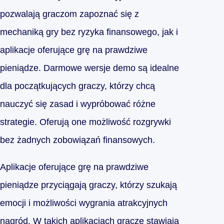
pozwalają graczom zapoznać się z
mechaniką gry bez ryzyka finansowego, jak i
aplikacje oferujące grę na prawdziwe
pieniądze. Darmowe wersje demo są idealne
dla początkujących graczy, którzy chcą
nauczyć się zasad i wypróbować różne
strategie. Oferują one możliwość rozgrywki
bez żadnych zobowiązań finansowych.
Aplikacje oferujące grę na prawdziwe
pieniądze przyciągają graczy, którzy szukają
emocji i możliwości wygrania atrakcyjnych
nagród. W takich aplikacjach gracze stawiają