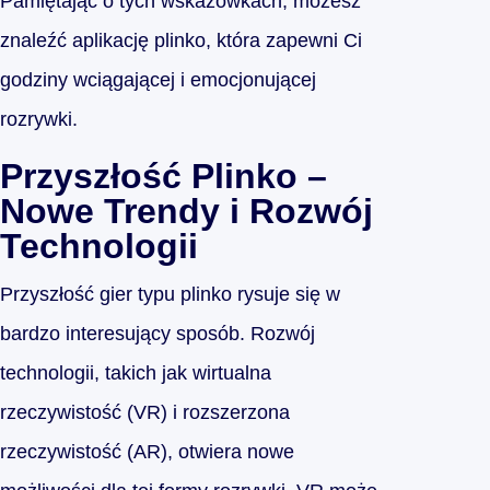
Pamiętając o tych wskazówkach, możesz
znaleźć aplikację plinko, która zapewni Ci
godziny wciągającej i emocjonującej
rozrywki.
Przyszłość Plinko –
Nowe Trendy i Rozwój
Technologii
Przyszłość gier typu plinko rysuje się w
bardzo interesujący sposób. Rozwój
technologii, takich jak wirtualna
rzeczywistość (VR) i rozszerzona
rzeczywistość (AR), otwiera nowe