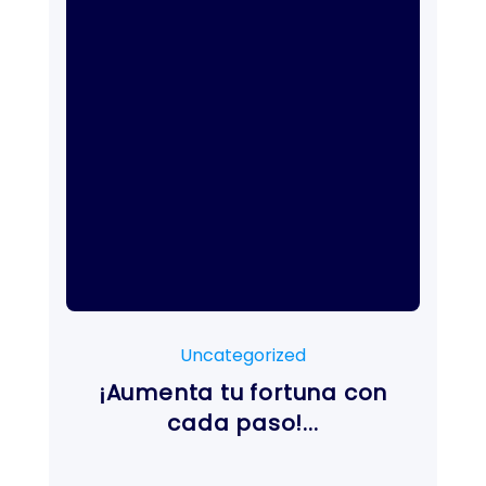
mayo 2, 2026
Uncategorized
¡Aumenta tu fortuna con
cada paso!...