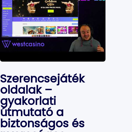
Szerencsejáték
oldalak –
gyakorlati
útmutató a
biztonságos és