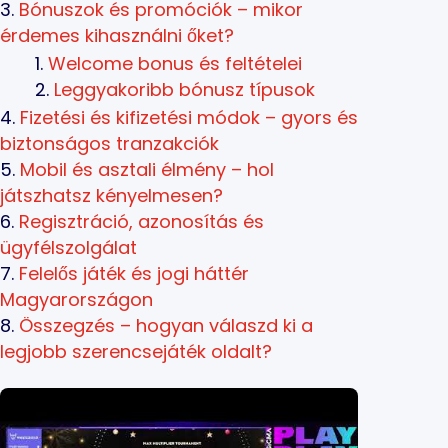
Bónuszok és promóciók – mikor
érdemes kihasználni őket?
Welcome bonus és feltételei
Leggyakoribb bónusz típusok
Fizetési és kifizetési módok – gyors és
biztonságos tranzakciók
Mobil és asztali élmény – hol
játszhatsz kényelmesen?
Regisztráció, azonosítás és
ügyfélszolgálat
Felelős játék és jogi háttér
Magyarországon
Összegzés – hogyan válaszd ki a
legjobb szerencsejáték oldalt?