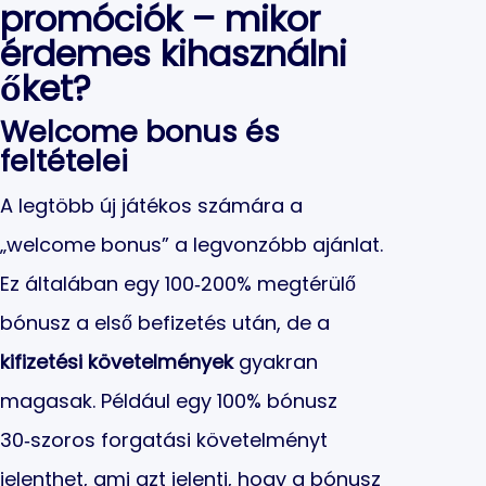
promóciók – mikor
érdemes kihasználni
őket?
Welcome bonus és
feltételei
A legtöbb új játékos számára a
„welcome bonus” a legvonzóbb ajánlat.
Ez általában egy 100‑200% megtérülő
bónusz a első befizetés után, de a
kifizetési követelmények
gyakran
magasak. Például egy 100% bónusz
30‑szoros forgatási követelményt
jelenthet, ami azt jelenti, hogy a bónusz