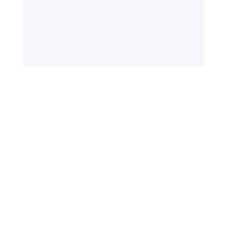
Noticias de
actualidad
Mantente informado con las