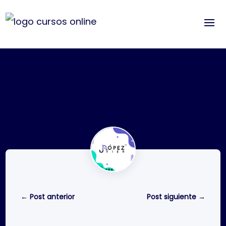
←
Post anterior
Post siguiente
→