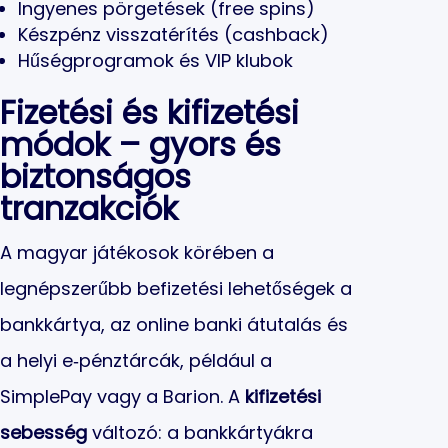
Ingyenes pörgetések (free spins)
Készpénz visszatérítés (cashback)
Hűségprogramok és VIP klubok
Fizetési és kifizetési
módok – gyors és
biztonságos
tranzakciók
A magyar játékosok körében a
legnépszerűbb befizetési lehetőségek a
bankkártya, az online banki átutalás és
a helyi e‑pénztárcák, például a
SimplePay vagy a Barion. A
kifizetési
sebesség
változó: a bankkártyákra