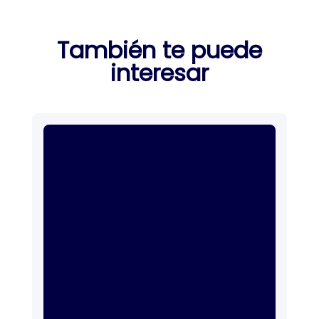
También te puede
interesar