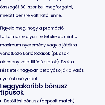
összegét 30-szor kell megforgatni,
mielőtt pénzre váltható lenne.
Figyeld meg, hogy a promóció
tartalmaz‑e olyan feltételeket, mint a
maximum nyeremény vagy a játékra
vonatkozó korlátozások (pl. csak
alacsony volatilitású slotok). Ezek a
részletek nagyban befolyásolják a valós
nyerési esélyeidet.
Leggyakoribb bónusz
típusok
Betöltési bónusz (deposit match)