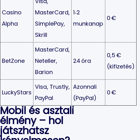
Visa,
Casino
MasterCard,
1‑2
0 €
Alpha
SimplePay,
munkanap
Skrill
MasterCard,
0,5 €
BetZone
Neteller,
24 óra
(kifizetés)
Barion
Visa, Trustly,
Azonnali
LuckyStars
0 €
PayPal
(PayPal)
Mobil és asztali
élmény – hol
játszhatsz