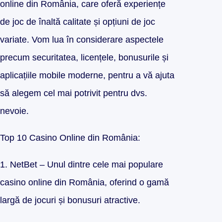
online din România, care oferă experiențe
de joc de înaltă calitate și opțiuni de joc
variate. Vom lua în considerare aspectele
precum securitatea, licențele, bonusurile și
aplicațiile mobile moderne, pentru a vă ajuta
să alegem cel mai potrivit pentru dvs.
nevoie.
Top 10 Casino Online din România:
1. NetBet – Unul dintre cele mai populare
casino online din România, oferind o gamă
largă de jocuri și bonusuri atractive.