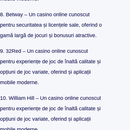
8. Betway – Un casino online cunoscut
pentru securitatea și licențele sale, oferind o
gamă largă de jocuri și bonusuri atractive.
9. 32Red – Un casino online cunoscut
pentru experiențe de joc de înaltă calitate și
opțiuni de joc variate, oferind și aplicații
mobile moderne.
10. William Hill – Un casino online cunoscut
pentru experiențe de joc de înaltă calitate și
opțiuni de joc variate, oferind și aplicații
mobile moderne.