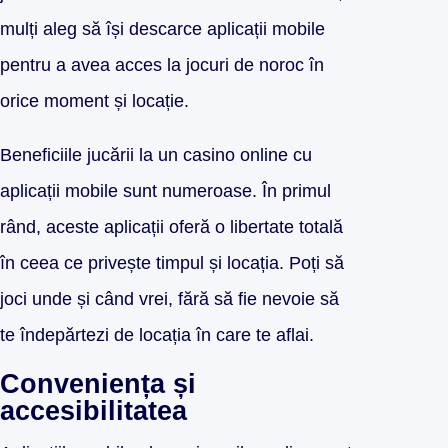
mulți aleg să își descarce aplicații mobile
pentru a avea acces la jocuri de noroc în
orice moment și locație.
Beneficiile jucării la un casino online cu
aplicații mobile sunt numeroase. În primul
rând, aceste aplicații oferă o libertate totală
în ceea ce privește timpul și locația. Poți să
joci unde și când vrei, fără să fie nevoie să
te îndepărtezi de locația în care te aflai.
Conveniența și
accesibilitatea