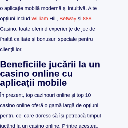
o aplicație mobilă modernă și intuitivă. Alte
opțiuni includ
William
Hill,
Betway
și
888
Casino, toate oferind experiențe de joc de
înaltă calitate și bonusuri speciale pentru
clienții lor.
Beneficiile jucării la un
casino online cu
aplicații mobile
În prezent, top cazinouri online și top 10
casino online oferă o gamă largă de opțiuni
pentru cei care doresc să își petreacă timpul
jucând la un casino online. Printre acestea,