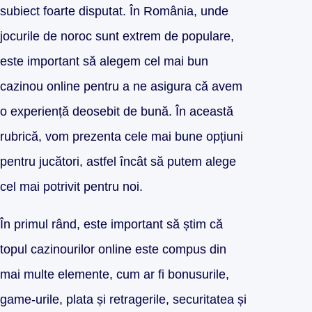
subiect foarte disputat. În România, unde
jocurile de noroc sunt extrem de populare,
este important să alegem cel mai bun
cazinou online pentru a ne asigura că avem
o experiență deosebit de bună. În această
rubrică, vom prezenta cele mai bune opțiuni
pentru jucători, astfel încât să putem alege
cel mai potrivit pentru noi.
În primul rând, este important să știm că
topul cazinourilor online este compus din
mai multe elemente, cum ar fi bonusurile,
game-urile, plata și retragerile, securitatea și