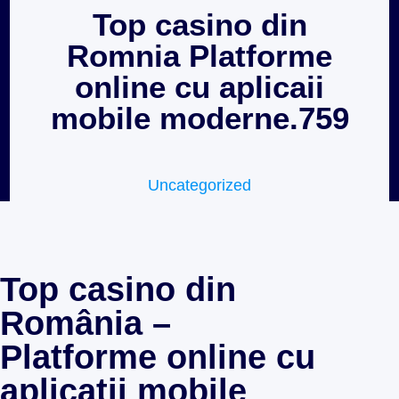
Top casino din
Romnia Platforme
online cu aplicaii
mobile moderne.759
Uncategorized
Top casino din
România –
Platforme online cu
aplicații mobile