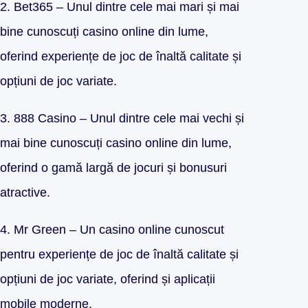
2. Bet365 – Unul dintre cele mai mari și mai
bine cunoscuți casino online din lume,
oferind experiențe de joc de înaltă calitate și
opțiuni de joc variate.
3. 888 Casino – Unul dintre cele mai vechi și
mai bine cunoscuți casino online din lume,
oferind o gamă largă de jocuri și bonusuri
atractive.
4. Mr Green – Un casino online cunoscut
pentru experiențe de joc de înaltă calitate și
opțiuni de joc variate, oferind și aplicații
mobile moderne.