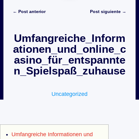
←
Post anterior
Post siguiente
→
Umfangreiche_Inform
ationen_und_online_c
asino_für_entspannte
n_Spielspaß_zuhause
Uncategorized
Umfangreiche Informationen und