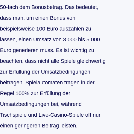
50-fach dem Bonusbetrag. Das bedeutet,
dass man, um einen Bonus von
beispielsweise 100 Euro auszahlen zu
lassen, einen Umsatz von 3.000 bis 5.000
Euro generieren muss. Es ist wichtig zu
beachten, dass nicht alle Spiele gleichwertig
zur Erfüllung der Umsatzbedingungen
beitragen. Spielautomaten tragen in der
Regel 100% zur Erfüllung der
Umsatzbedingungen bei, während
Tischspiele und Live-Casino-Spiele oft nur
einen geringeren Beitrag leisten.