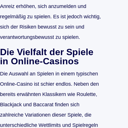
Anreiz erhöhen, sich anzumelden und
regelmäßig zu spielen. Es ist jedoch wichtig,
sich der Risiken bewusst zu sein und
verantwortungsbewusst zu spielen.
Die Vielfalt der Spiele
in Online-Casinos
Die Auswahl an Spielen in einem typischen
Online-Casino ist schier endlos. Neben den
bereits erwähnten Klassikern wie Roulette,
Blackjack und Baccarat finden sich
zahlreiche Variationen dieser Spiele, die
unterschiedliche Wettlimits und Spielregeln