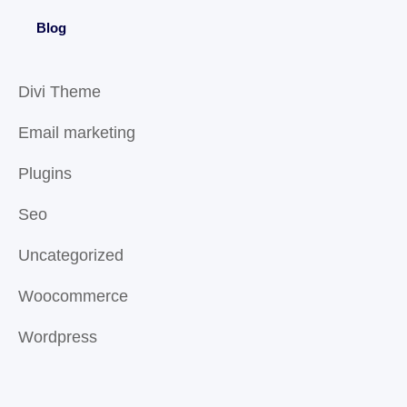
Blog
Divi Theme
Email marketing
Plugins
Seo
Uncategorized
Woocommerce
Wordpress