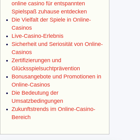
online casino für entspannten
Spielspaß zuhause entdecken
Die Vielfalt der Spiele in Online-
Casinos
Live-Casino-Erlebnis
Sicherheit und Seriosität von Online-
Casinos
Zertifizierungen und
Glücksspielsuchtprävention
Bonusangebote und Promotionen in
Online-Casinos
Die Bedeutung der
Umsatzbedingungen
Zukunftstrends im Online-Casino-
Bereich