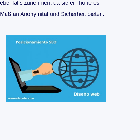
ebenfalls zunehmen, da sie ein höheres
Maß an Anonymität und Sicherheit bieten.