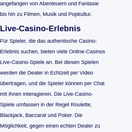
angefangen von Abenteuern und Fantasie
bis hin zu Filmen, Musik und Popkultur.
Live-Casino-Erlebnis
Für Spieler, die das authentische Casino-
Erlebnis suchen, bieten viele Online-Casinos
Live-Casino-Spiele an. Bei diesen Spielen
werden die Dealer in Echtzeit per Video
übertragen, und die Spieler können per Chat
mit ihnen interagieren. Die Live-Casino-
Spiele umfassen in der Regel Roulette,
Blackjack, Baccarat und Poker. Die
Möglichkeit, gegen einen echten Dealer zu