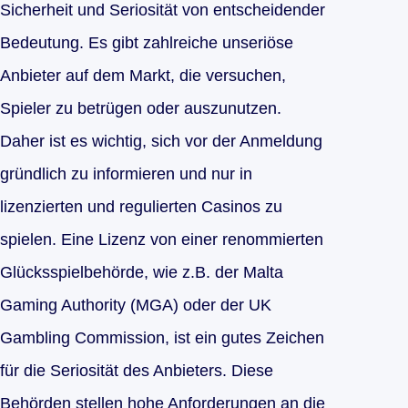
Sicherheit und Seriosität von entscheidender
Bedeutung. Es gibt zahlreiche unseriöse
Anbieter auf dem Markt, die versuchen,
Spieler zu betrügen oder auszunutzen.
Daher ist es wichtig, sich vor der Anmeldung
gründlich zu informieren und nur in
lizenzierten und regulierten Casinos zu
spielen. Eine Lizenz von einer renommierten
Glücksspielbehörde, wie z.B. der Malta
Gaming Authority (MGA) oder der UK
Gambling Commission, ist ein gutes Zeichen
für die Seriosität des Anbieters. Diese
Behörden stellen hohe Anforderungen an die