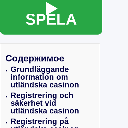
▶️
SPELA
Содержимое
Grundläggande
information om
utländska casinon
Registrering och
säkerhet vid
utländska casinon
Registrering på