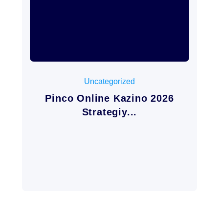
junio 20, 2026
Uncategorized
Pinco Online Kazino 2026
Strategiy...