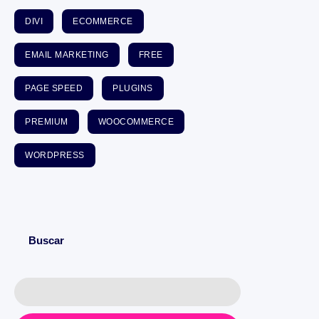
DIVI
ECOMMERCE
EMAIL MARKETING
FREE
PAGE SPEED
PLUGINS
PREMIUM
WOOCOMMERCE
WORDPRESS
Buscar