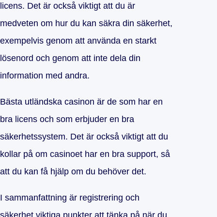
licens. Det är också viktigt att du är
medveten om hur du kan säkra din säkerhet,
exempelvis genom att använda en starkt
lösenord och genom att inte dela din
information med andra.
Bästa utländska casinon är de som har en
bra licens och som erbjuder en bra
säkerhetssystem. Det är också viktigt att du
kollar på om casinoet har en bra support, så
att du kan få hjälp om du behöver det.
I sammanfattning är registrering och
säkerhet viktiga punkter att tänka på när du