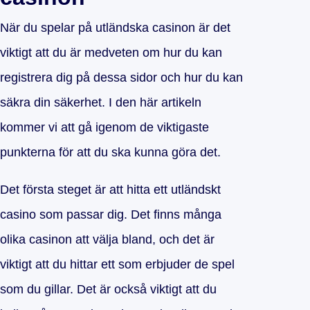
När du spelar på utländska casinon är det
viktigt att du är medveten om hur du kan
registrera dig på dessa sidor och hur du kan
säkra din säkerhet. I den här artikeln
kommer vi att gå igenom de viktigaste
punkterna för att du ska kunna göra det.
Det första steget är att hitta ett utländskt
casino som passar dig. Det finns många
olika casinon att välja bland, och det är
viktigt att du hittar ett som erbjuder de spel
som du gillar. Det är också viktigt att du