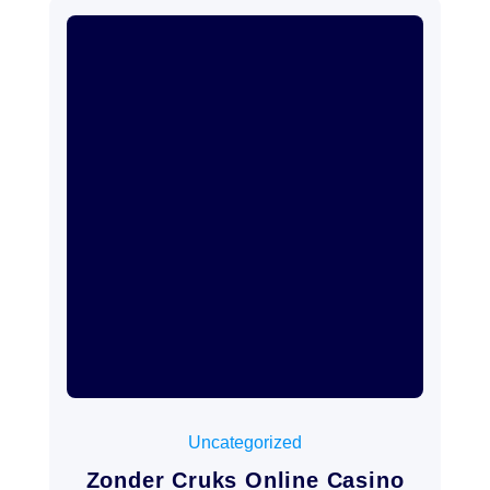
mayo 20, 2026
Uncategorized
Zonder Cruks Online Casino