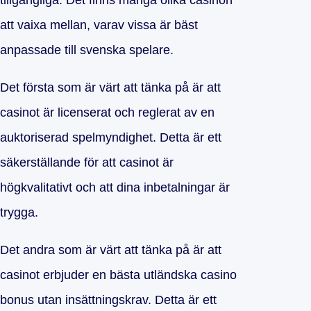
tillgängliga. Det finns många olika casinon
att vaixa mellan, varav vissa är bäst
anpassade till svenska spelare.
Det första som är värt att tänka på är att
casinot är licenserat och reglerat av en
auktoriserad spelmyndighet. Detta är ett
säkerställande för att casinot är
högkvalitativt och att dina inbetalningar är
trygga.
Det andra som är värt att tänka på är att
casinot erbjuder en bästa utländska casino
bonus utan insättningskrav. Detta är ett