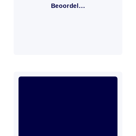
Beoordel...