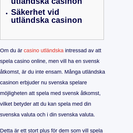
utländska casinon
Säkerhet vid
utländska casinon
Om du är
casino utländska
intressad av att
spela casino online, men vill ha en svensk
åtkomst, är du inte ensam. Många utländska
casinon erbjuder nu svenska spelare
möjligheten att spela med svensk åtkomst,
vilket betyder att du kan spela med din
svenska valuta och i din svenska valuta.
Detta är ett stort plus för dem som vill spela