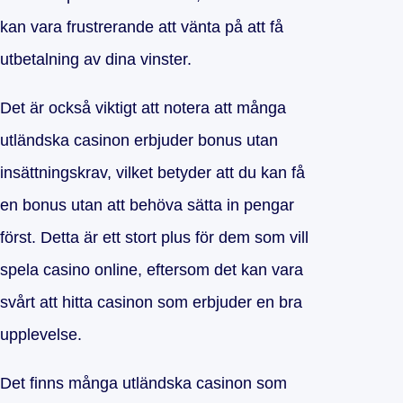
kan vara frustrerande att vänta på att få
utbetalning av dina vinster.
Det är också viktigt att notera att många
utländska casinon erbjuder bonus utan
insättningskrav, vilket betyder att du kan få
en bonus utan att behöva sätta in pengar
först. Detta är ett stort plus för dem som vill
spela casino online, eftersom det kan vara
svårt att hitta casinon som erbjuder en bra
upplevelse.
Det finns många utländska casinon som