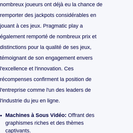
nombreux joueurs ont déjà eu la chance de
remporter des jackpots considérables en
jouant à ces jeux. Pragmatic play a
également remporté de nombreux prix et
distinctions pour la qualité de ses jeux,
témoignant de son engagement envers
l'excellence et l'innovation. Ces
récompenses confirment la position de
l'entreprise comme l'un des leaders de
l'industrie du jeu en ligne.
Machines à Sous Vidéo:
Offrant des
graphismes riches et des thèmes
captivants.