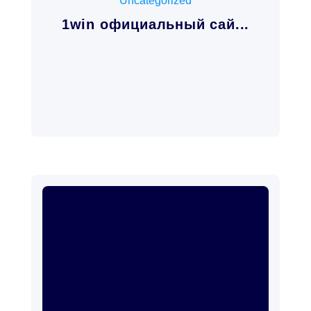
Uncategorized
1win официальный сай...