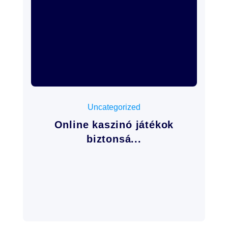
mayo 28, 2026
Uncategorized
Online kaszinó játékok
biztonsá...