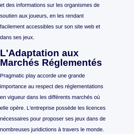
et des informations sur les organismes de
soutien aux joueurs, en les rendant
facilement accessibles sur son site web et
dans ses jeux.
L'Adaptation aux
Marchés Réglementés
Pragmatic play accorde une grande
importance au respect des réglementations
en vigueur dans les différents marchés où
elle opère. L'entreprise possède les licences
nécessaires pour proposer ses jeux dans de
nombreuses juridictions à travers le monde.