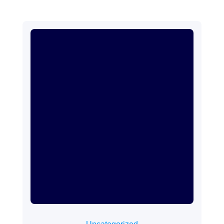
mayo 4, 2026