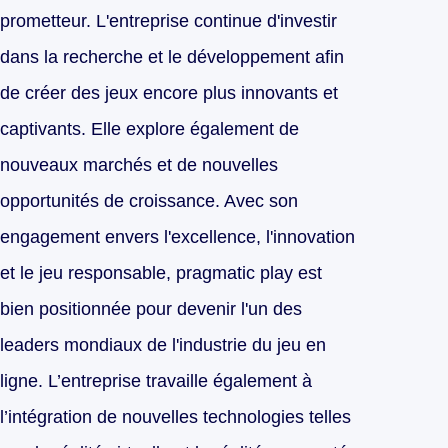
prometteur. L'entreprise continue d'investir
dans la recherche et le développement afin
de créer des jeux encore plus innovants et
captivants. Elle explore également de
nouveaux marchés et de nouvelles
opportunités de croissance. Avec son
engagement envers l'excellence, l'innovation
et le jeu responsable, pragmatic play est
bien positionnée pour devenir l'un des
leaders mondiaux de l'industrie du jeu en
ligne. L’entreprise travaille également à
l’intégration de nouvelles technologies telles