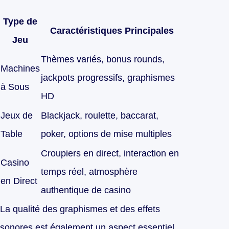
Type de
Caractéristiques Principales
Jeu
Thèmes variés, bonus rounds,
Machines
jackpots progressifs, graphismes
à Sous
HD
Jeux de
Blackjack, roulette, baccarat,
Table
poker, options de mise multiples
Croupiers en direct, interaction en
Casino
temps réel, atmosphère
en Direct
authentique de casino
La qualité des graphismes et des effets
sonores est également un aspect essentiel