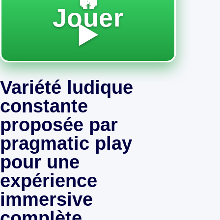
🔥
Jouer
▶️
Variété ludique
constante
proposée par
pragmatic play
pour une
expérience
immersive
complète