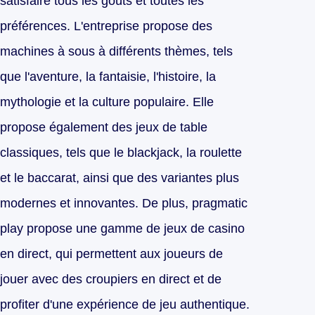
satisfaire tous les goûts et toutes les
préférences. L'entreprise propose des
machines à sous à différents thèmes, tels
que l'aventure, la fantaisie, l'histoire, la
mythologie et la culture populaire. Elle
propose également des jeux de table
classiques, tels que le blackjack, la roulette
et le baccarat, ainsi que des variantes plus
modernes et innovantes. De plus, pragmatic
play propose une gamme de jeux de casino
en direct, qui permettent aux joueurs de
jouer avec des croupiers en direct et de
profiter d'une expérience de jeu authentique.