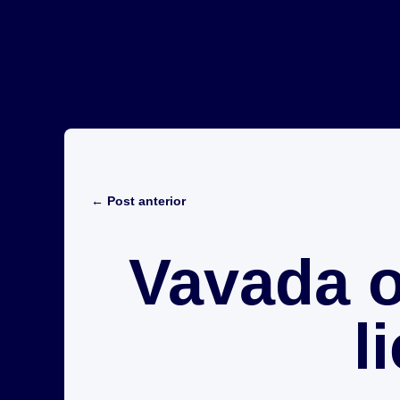
←
Post anterior
Vavada o
l