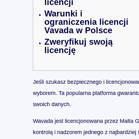
licencji
Warunki i
ograniczenia licencji
Vavada w Polsce
Zweryfikuj swoją
licencję
Jeśli szukasz bezpiecznego i licencjonowa
wyborem. Ta popularna platforma gwarant
swoich danych.
Wavada jest licencjonowana przez Malta G
kontrolą i nadzorem jednego z najbardzie