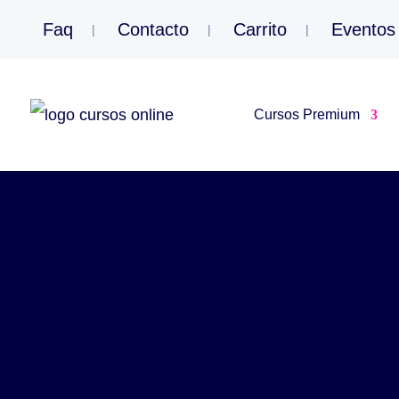
Faq
Contacto
Carrito
Eventos
Cursos Premium