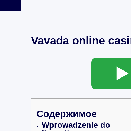
Vavada online casi
▶
Содержимое
Wprowadzenie do