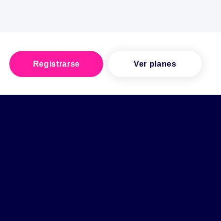
Registrarse
Ver planes