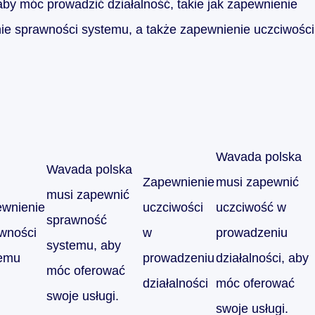
aby móc prowadzić działalność, takie jak zapewnienie
ie sprawności systemu, a także zapewnienie uczciwości
Wavada polska
Wavada polska
Zapewnienie
musi zapewnić
musi zapewnić
wnienie
uczciwości
uczciwość w
sprawność
wności
w
prowadzeniu
systemu, aby
temu
prowadzeniu
działalności, aby
móc oferować
działalności
móc oferować
swoje usługi.
swoje usługi.