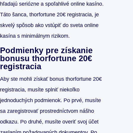
hľadajú seriózne a spoľahlivé online kasíno.
Táto šanca, thorfortune 20€ registracia, je
skvelý spôsob ako vstúpiť do sveta online
kasína s minimálnym rizikom.
Podmienky pre získanie
bonusu thorfortune 20€
registracia
Aby ste mohli získať bonus thorfortune 20€
registracia, musíte splniť niekoľko
jednoduchých podmienok. Po prvé, musíte
sa zaregistrovať prostredníctvom nášho
odkazu. Po druhé, musíte overiť svoj účet
zaslaním požadovaných dokumentov. Po