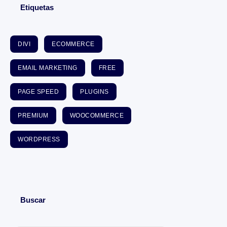
Etiquetas
DIVI
ECOMMERCE
EMAIL MARKETING
FREE
PAGE SPEED
PLUGINS
PREMIUM
WOOCOMMERCE
WORDPRESS
Buscar