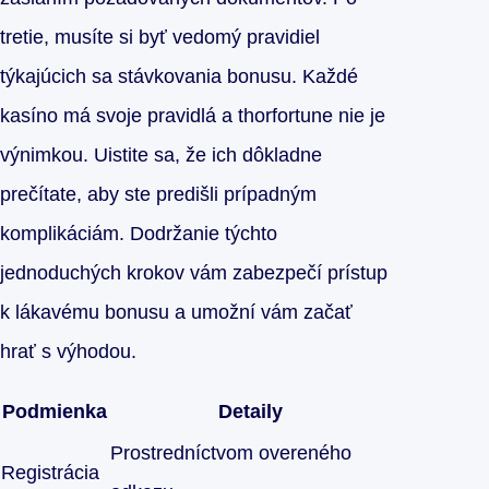
tretie, musíte si byť vedomý pravidiel
týkajúcich sa stávkovania bonusu. Každé
kasíno má svoje pravidlá a thorfortune nie je
výnimkou. Uistite sa, že ich dôkladne
prečítate, aby ste predišli prípadným
komplikáciám. Dodržanie týchto
jednoduchých krokov vám zabezpečí prístup
k lákavému bonusu a umožní vám začať
hrať s výhodou.
Podmienka
Detaily
Prostredníctvom overeného
Registrácia