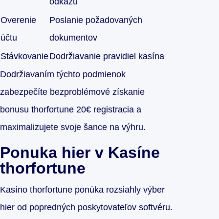
odkazu
Overenie
Poslanie požadovaných
účtu
dokumentov
Stávkovanie
Dodržiavanie pravidiel kasína
Dodržiavaním týchto podmienok
zabezpečíte bezproblémové získanie
bonusu thorfortune 20€ registracia a
maximalizujete svoje šance na výhru.
Ponuka hier v Kasíne
thorfortune
Kasíno thorfortune ponúka rozsiahly výber
hier od popredných poskytovateľov softvéru.