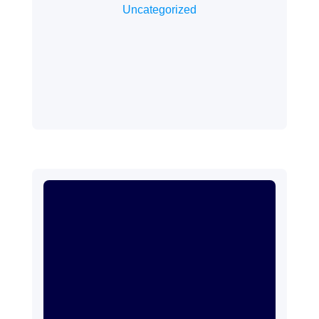
Uncategorized