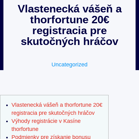
Vlastenecká vášeň a
thorfortune 20€
registracia pre
skutočných hráčov
Uncategorized
Vlastenecká vášeň a thorfortune 20€
registracia pre skutočných hráčov
Výhody registrácie v Kasíne
thorfortune
Podmienky pre získanie bonusu