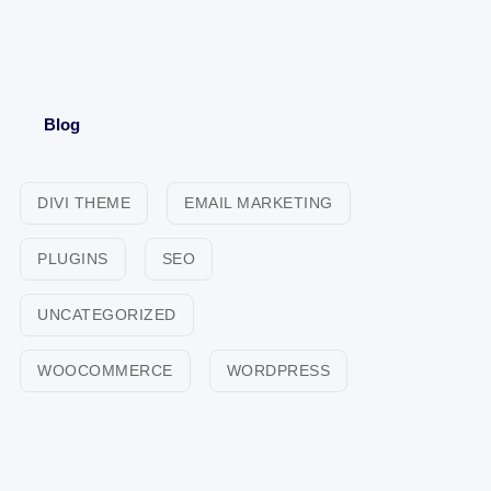
Blog
DIVI THEME
EMAIL MARKETING
PLUGINS
SEO
UNCATEGORIZED
WOOCOMMERCE
WORDPRESS