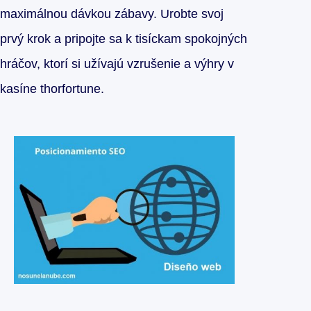
maximálnou dávkou zábavy. Urobte svoj
prvý krok a pripojte sa k tisíckam spokojných
hráčov, ktorí si užívajú vzrušenie a výhry v
kasíne thorfortune.