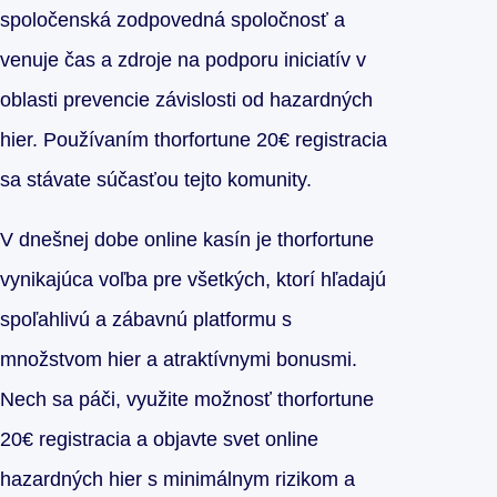
spoločenská zodpovedná spoločnosť a
venuje čas a zdroje na podporu iniciatív v
oblasti prevencie závislosti od hazardných
hier. Používaním thorfortune 20€ registracia
sa stávate súčasťou tejto komunity.
V dnešnej dobe online kasín je thorfortune
vynikajúca voľba pre všetkých, ktorí hľadajú
spoľahlivú a zábavnú platformu s
množstvom hier a atraktívnymi bonusmi.
Nech sa páči, využite možnosť thorfortune
20€ registracia a objavte svet online
hazardných hier s minimálnym rizikom a