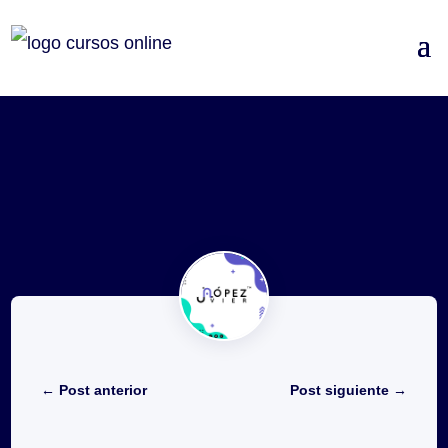
←
Post anterior
Post siguiente
→