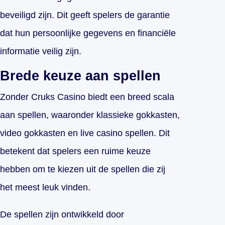
beveiligd zijn. Dit geeft spelers de garantie
dat hun persoonlijke gegevens en financiële
informatie veilig zijn.
Brede keuze aan spellen
Zonder Cruks Casino biedt een breed scala
aan spellen, waaronder klassieke gokkasten,
video gokkasten en live casino spellen. Dit
betekent dat spelers een ruime keuze
hebben om te kiezen uit de spellen die zij
het meest leuk vinden.
De spellen zijn ontwikkeld door