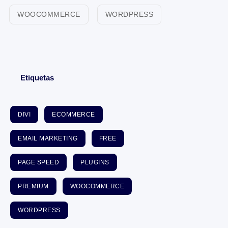
WOOCOMMERCE
WORDPRESS
Etiquetas
DIVI
ECOMMERCE
EMAIL MARKETING
FREE
PAGE SPEED
PLUGINS
PREMIUM
WOOCOMMERCE
WORDPRESS