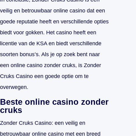
veilig en betrouwbaar online casino dat een
goede reputatie heeft en verschillende opties
biedt voor gokken. Het casino heeft een
licentie van de KSA en biedt verschillende
soorten bonus’s. Als je op zoek bent naar
een online casino zonder cruks, is Zonder
Cruks Casino een goede optie om te
overwegen.
Beste online casino zonder
cruks
Zonder Cruks Casino: een veilig en
betrouwbaar online casino met een breed