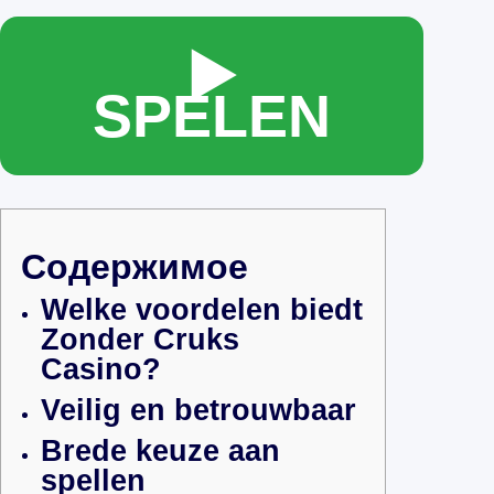
▶️
SPELEN
Содержимое
Welke voordelen biedt
Zonder Cruks
Casino?
Veilig en betrouwbaar
Brede keuze aan
spellen