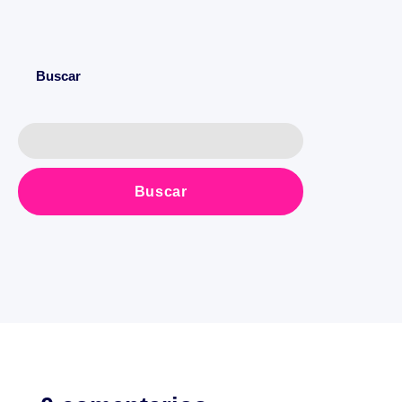
Buscar