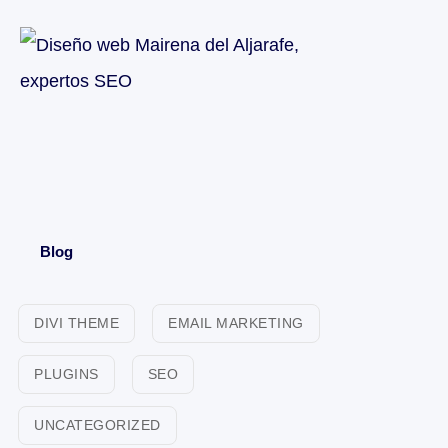
Blog
DIVI THEME
EMAIL MARKETING
PLUGINS
SEO
UNCATEGORIZED