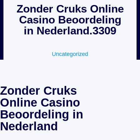
Zonder Cruks Online
Casino Beoordeling
in Nederland.3309
Uncategorized
Zonder Cruks
Online Casino
Beoordeling in
Nederland