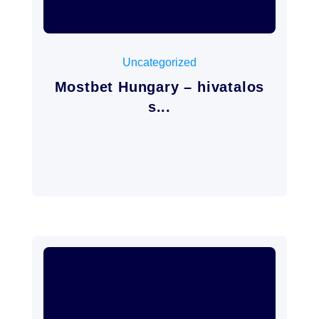
mayo 9, 2026
Uncategorized
Mostbet Hungary – hivatalos
s...