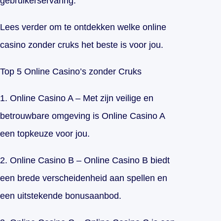
gebruikerservaring.
Lees verder om te ontdekken welke online
casino zonder cruks het beste is voor jou.
Top 5 Online Casino’s zonder Cruks
1. Online Casino A – Met zijn veilige en
betrouwbare omgeving is Online Casino A
een topkeuze voor jou.
2. Online Casino B – Online Casino B biedt
een brede verscheidenheid aan spellen en
een uitstekende bonusaanbod.