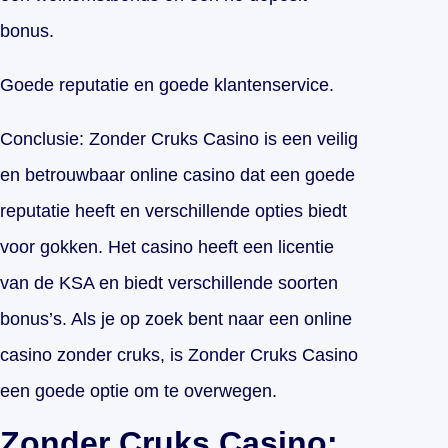
bonus.
Goede reputatie en goede klantenservice.
Conclusie: Zonder Cruks Casino is een veilig
en betrouwbaar online casino dat een goede
reputatie heeft en verschillende opties biedt
voor gokken. Het casino heeft een licentie
van de KSA en biedt verschillende soorten
bonus’s. Als je op zoek bent naar een online
casino zonder cruks, is Zonder Cruks Casino
een goede optie om te overwegen.
Zonder Cruks Casino: