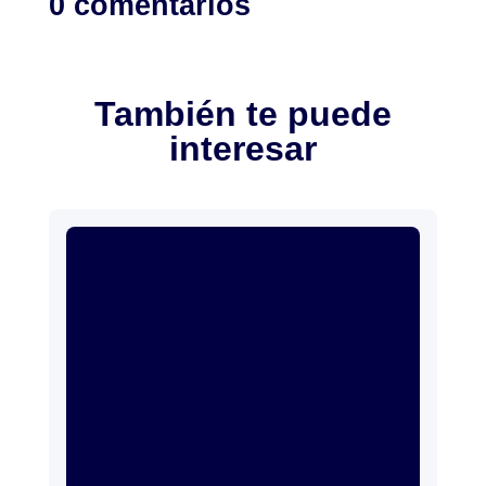
0 comentarios
También te puede
interesar