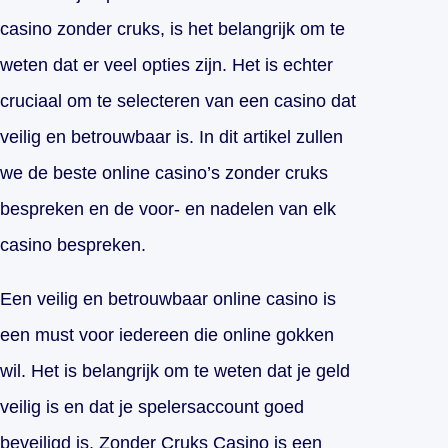
casino zonder cruks, is het belangrijk om te
weten dat er veel opties zijn. Het is echter
cruciaal om te selecteren van een casino dat
veilig en betrouwbaar is. In dit artikel zullen
we de beste online casino’s zonder cruks
bespreken en de voor- en nadelen van elk
casino bespreken.
Een veilig en betrouwbaar online casino is
een must voor iedereen die online gokken
wil. Het is belangrijk om te weten dat je geld
veilig is en dat je spelersaccount goed
beveiligd is. Zonder Cruks Casino is een