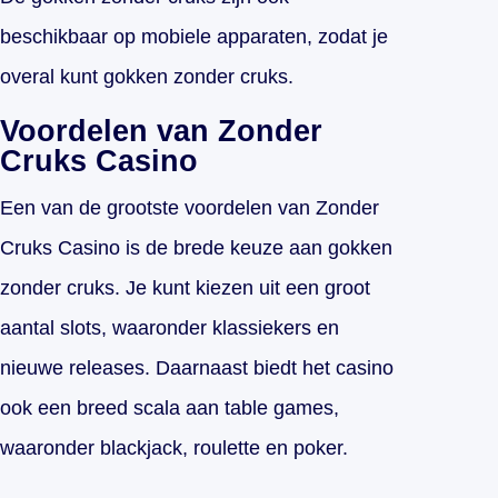
beschikbaar op mobiele apparaten, zodat je
overal kunt gokken zonder cruks.
Voordelen van Zonder
Cruks Casino
Een van de grootste voordelen van Zonder
Cruks Casino is de brede keuze aan gokken
zonder cruks. Je kunt kiezen uit een groot
aantal slots, waaronder klassiekers en
nieuwe releases. Daarnaast biedt het casino
ook een breed scala aan table games,
waaronder blackjack, roulette en poker.