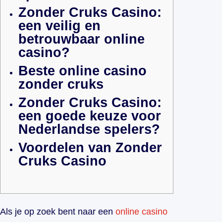
Zonder Cruks Casino:
een veilig en
betrouwbaar online
casino?
Beste online casino
zonder cruks
Zonder Cruks Casino:
een goede keuze voor
Nederlandse spelers?
Voordelen van Zonder
Cruks Casino
Als je op zoek bent naar een
online casino