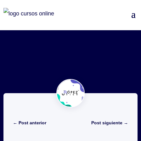
←
Post anterior
Post siguiente
→