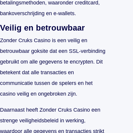
betalingsmethoden, waaronder creditcard,
bankoverschrijding en e-wallets.
Veilig en betrouwbaar
Zonder Cruks Casino is een veilig en
betrouwbaar goksite dat een SSL-verbinding
gebruikt om alle gegevens te encrypten. Dit
betekent dat alle transacties en
communicatie tussen de spelers en het
casino veilig en ongebroken zijn.
Daarnaast heeft Zonder Cruks Casino een
strenge veiligheidsbeleid in werking,
waardoor alle gegevens en transacties strikt