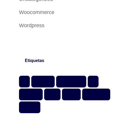
Woocommerce
Wordpress
Etiquetas
Divi
ecommerce
email marketing
free
page speed
plugins
premium
woocommerce
wordpress