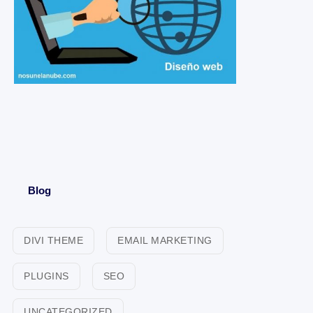
Blog
DIVI THEME
EMAIL MARKETING
PLUGINS
SEO
UNCATEGORIZED