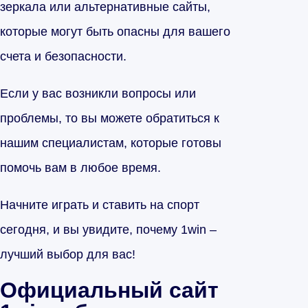
зеркала или альтернативные сайты,
которые могут быть опасны для вашего
счета и безопасности.
Если у вас возникли вопросы или
проблемы, то вы можете обратиться к
нашим специалистам, которые готовы
помочь вам в любое время.
Начните играть и ставить на спорт
сегодня, и вы увидите, почему 1win –
лучший выбор для вас!
Официальный сайт