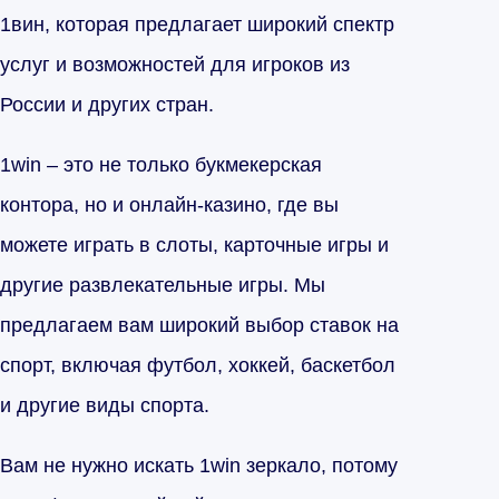
1вин, которая предлагает широкий спектр
услуг и возможностей для игроков из
России и других стран.
1win – это не только букмекерская
контора, но и онлайн-казино, где вы
можете играть в слоты, карточные игры и
другие развлекательные игры. Мы
предлагаем вам широкий выбор ставок на
спорт, включая футбол, хоккей, баскетбол
и другие виды спорта.
Вам не нужно искать 1win зеркало, потому