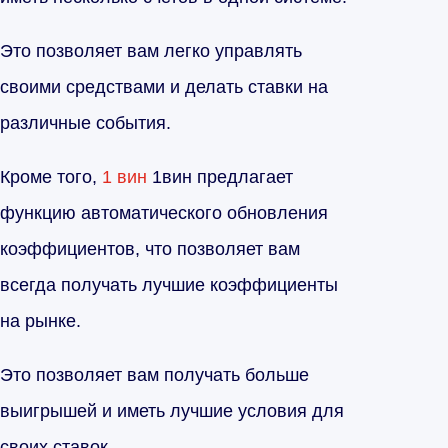
Это позволяет вам легко управлять
своими средствами и делать ставки на
различные события.
Кроме того,
1 вин
1вин предлагает
функцию автоматического обновления
коэффициентов, что позволяет вам
всегда получать лучшие коэффициенты
на рынке.
Это позволяет вам получать больше
выигрышей и иметь лучшие условия для
своих ставок.