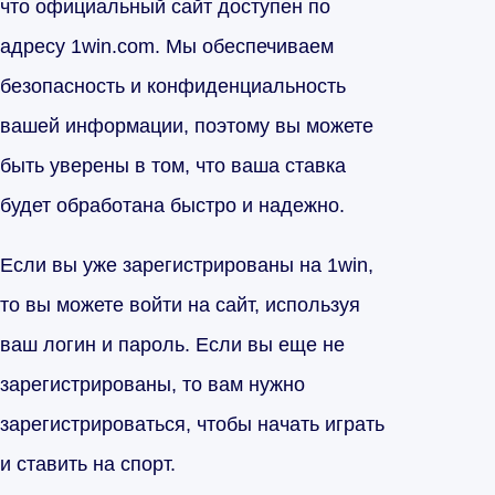
что официальный сайт доступен по
адресу 1win.com. Мы обеспечиваем
безопасность и конфиденциальность
вашей информации, поэтому вы можете
быть уверены в том, что ваша ставка
будет обработана быстро и надежно.
Если вы уже зарегистрированы на 1win,
то вы можете войти на сайт, используя
ваш логин и пароль. Если вы еще не
зарегистрированы, то вам нужно
зарегистрироваться, чтобы начать играть
и ставить на спорт.