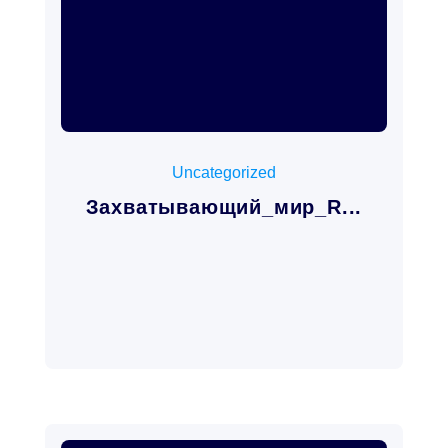
junio 25, 2026
Uncategorized
Захватывающий_мир_R...