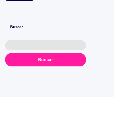
Buscar