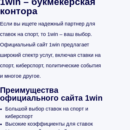
1win – букмекерская
контора
Если вы ищете надежный партнер для
ставок на спорт, то 1win – ваш выбор.
Официальный сайт 1win предлагает
широкий спектр услуг, включая ставки на
спорт, киберспорт, политические события
и многое другое.
Преимущества
официального сайта 1win
Большой выбор ставок на спорт и
киберспорт
Высокие коэффициенты для ставок