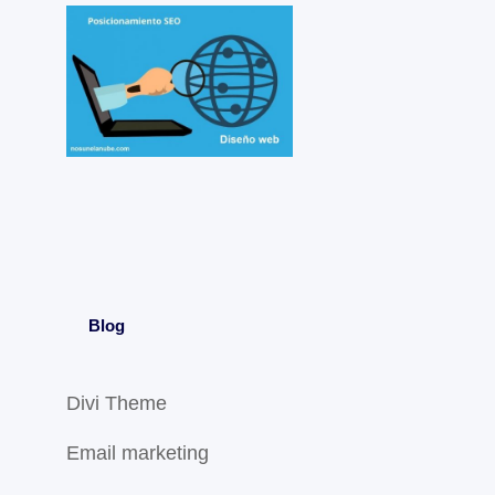
Blog
Divi Theme
Email marketing