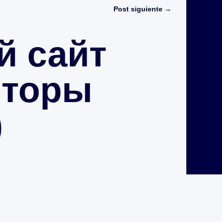
Post siguiente
→
й сайт
нторы
)