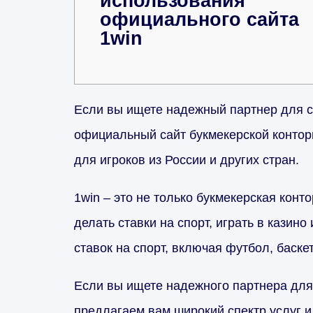
использования
официального сайта
1win
Если вы ищете надежный партнер для ст
официальный сайт букмекерской конторы
для игроков из России и других стран.
1win – это не только букмекерская конт
делать ставки на спорт, играть в казин
ставок на спорт, включая футбол, баске
Если вы ищете надежного партнера для 
предлагаем вам широкий спектр услуг 