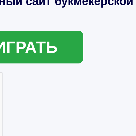
ный сайт букмекерской
 ИГРАТЬ