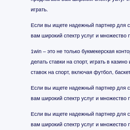
играть.
Если вы ищете надежный партнер для ст
вам широкий спектр услуг и множество 
1win – это не только букмекерская конт
делать ставки на спорт, играть в казин
ставок на спорт, включая футбол, баске
Если вы ищете надежный партнер для ст
вам широкий спектр услуг и множество 
Если вы ищете надежный партнер для ст
вам широкий спектр услуг и множество 