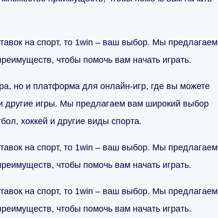
авок на спорт, то 1win – ваш выбор. Мы предлагаем
преимуществ, чтобы помочь вам начать играть.
ора, но и платформа для онлайн-игр, где вы можете
о и другие игры. Мы предлагаем вам широкий выбор
тбол, хоккей и другие виды спорта.
авок на спорт, то 1win – ваш выбор. Мы предлагаем
преимуществ, чтобы помочь вам начать играть.
авок на спорт, то 1win – ваш выбор. Мы предлагаем
преимуществ, чтобы помочь вам начать играть.