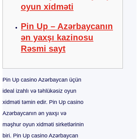
oyun xidməti
Pin Up – Azərbaycanın
ən yaxşı kazinosu
Rəsmi sayt
Pin Up casino Azərbaycan üçün
ideal izahlı və təhlükəsiz oyun
xidməti təmin edir. Pin Up casino
Azərbaycanın ən yaxşı və
məşhur oyun xidməti sirketlərinin
biri. Pin Up casino Azərbaycan