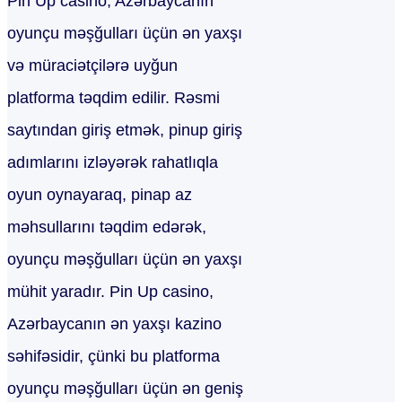
Pin Up casino, Azərbaycanın
oyunçu məşğulları üçün ən yaxşı
və müraciətçilərə uyğun
platforma təqdim edilir. Rəsmi
saytından giriş etmək, pinup giriş
adımlarını izləyərək rahatlıqla
oyun oynayaraq, pinap az
məhsullarını təqdim edərək,
oyunçu məşğulları üçün ən yaxşı
mühit yaradır. Pin Up casino,
Azərbaycanın ən yaxşı kazino
səhifəsidir, çünki bu platforma
oyunçu məşğulları üçün ən geniş