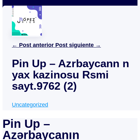
←
Post anterior
Post siguiente
→
Pin Up – Azrbaycann n
yax kazinosu Rsmi
sayt.9762 (2)
Uncategorized
Pin Up –
Azərbaycanın