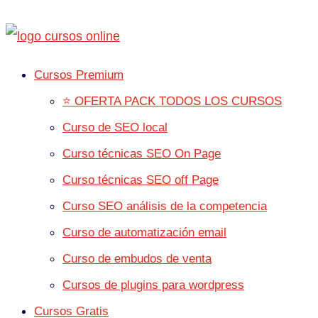
Cursos Premium
⭐ OFERTA PACK TODOS LOS CURSOS
Curso de SEO local
Curso técnicas SEO On Page
Curso técnicas SEO off Page
Curso SEO análisis de la competencia
Curso de automatización email
Curso de embudos de venta
Cursos de plugins para wordpress
Cursos Gratis