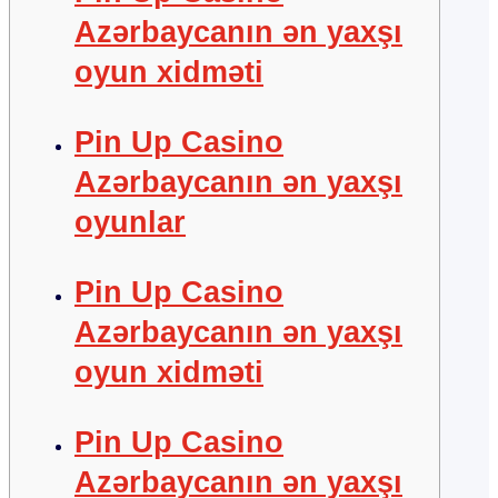
Azərbaycanın ən yaxşı
oyun xidməti
Pin Up Casino
Azərbaycanın ən yaxşı
oyunlar
Pin Up Casino
Azərbaycanın ən yaxşı
oyun xidməti
Pin Up Casino
Azərbaycanın ən yaxşı