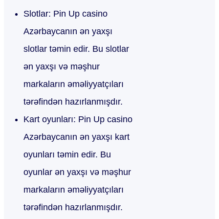
Slotlar: Pin Up casino
Azərbaycanın ən yaxşı
slotlar təmin edir. Bu slotlar
ən yaxşı və məşhur
markaların əməliyyatçıları
tərəfindən hazırlanmışdır.
Kart oyunları: Pin Up casino
Azərbaycanın ən yaxşı kart
oyunları təmin edir. Bu
oyunlar ən yaxşı və məşhur
markaların əməliyyatçıları
tərəfindən hazırlanmışdır.