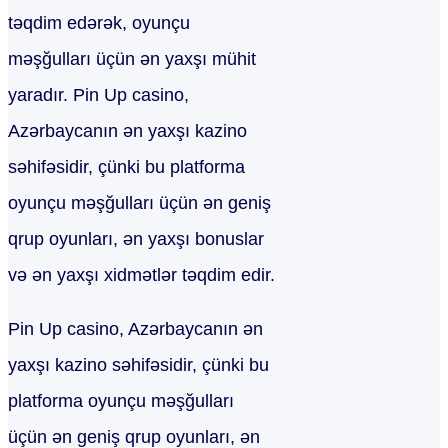
təqdim edərək, oyunçu
məşğulları üçün ən yaxşı mühit
yaradır. Pin Up casino,
Azərbaycanın ən yaxşı kazino
səhifəsidir, çünki bu platforma
oyunçu məşğulları üçün ən geniş
qrup oyunları, ən yaxşı bonuslar
və ən yaxşı xidmətlər təqdim edir.
Pin Up casino, Azərbaycanın ən
yaxşı kazino səhifəsidir, çünki bu
platforma oyunçu məşğulları
üçün ən geniş qrup oyunları, ən