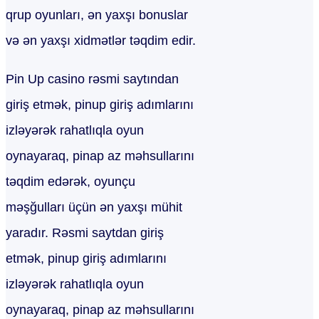
qrup oyunları, ən yaxşı bonuslar
və ən yaxşı xidmətlər təqdim edir.
Pin Up casino rəsmi saytından
giriş etmək, pinup giriş adımlarını
izləyərək rahatlıqla oyun
oynayaraq, pinap az məhsullarını
təqdim edərək, oyunçu
məşğulları üçün ən yaxşı mühit
yaradır. Rəsmi saytdan giriş
etmək, pinup giriş adımlarını
izləyərək rahatlıqla oyun
oynayaraq, pinap az məhsullarını