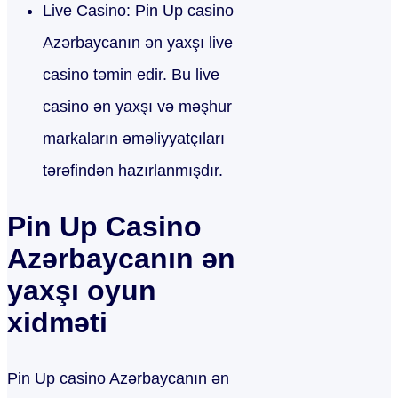
Live Casino: Pin Up casino
Azərbaycanın ən yaxşı live
casino təmin edir. Bu live
casino ən yaxşı və məşhur
markaların əməliyyatçıları
tərəfindən hazırlanmışdır.
Pin Up Casino
Azərbaycanın ən
yaxşı oyun
xidməti
Pin Up casino Azərbaycanın ən