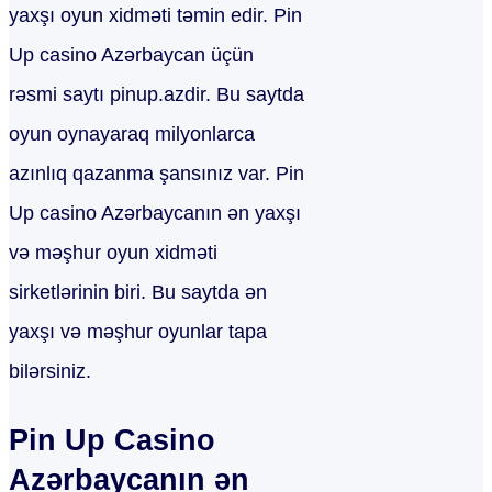
yaxşı oyun xidməti təmin edir. Pin
Up casino Azərbaycan üçün
rəsmi saytı pinup.azdir. Bu saytda
oyun oynayaraq milyonlarca
azınlıq qazanma şansınız var. Pin
Up casino Azərbaycanın ən yaxşı
və məşhur oyun xidməti
sirketlərinin biri. Bu saytda ən
yaxşı və məşhur oyunlar tapa
bilərsiniz.
Pin Up Casino
Azərbaycanın ən