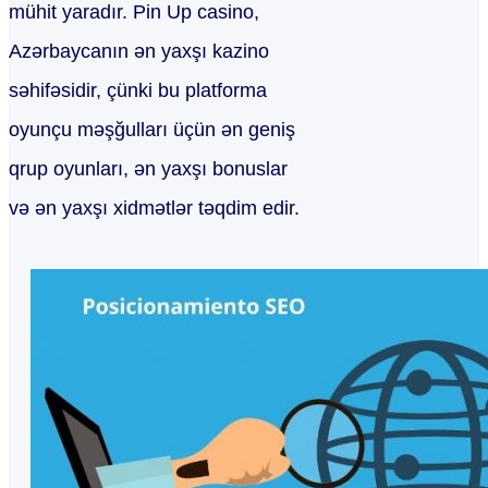
mühit yaradır. Pin Up casino,
Azərbaycanın ən yaxşı kazino
səhifəsidir, çünki bu platforma
oyunçu məşğulları üçün ən geniş
qrup oyunları, ən yaxşı bonuslar
və ən yaxşı xidmətlər təqdim edir.