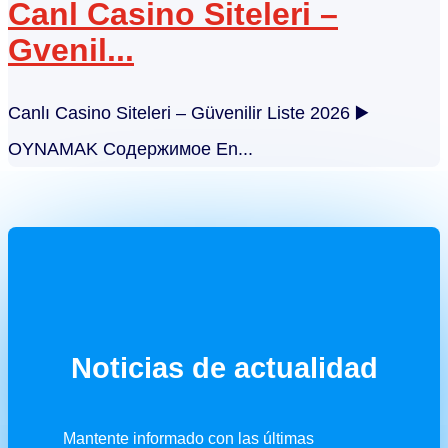
Canl Casino Siteleri –
Gvenil...
Canlı Casino Siteleri – Güvenilir Liste 2026 ▶️
OYNAMAK Содержимое En...
Noticias de actualidad
Mantente informado con las últimas