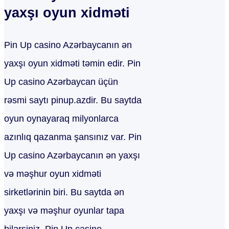
yaxşı oyun xidməti
Pin Up casino Azərbaycanın ən
yaxşı oyun xidməti təmin edir. Pin
Up casino Azərbaycan üçün
rəsmi saytı pinup.azdir. Bu saytda
oyun oynayaraq milyonlarca
azınlıq qazanma şansınız var. Pin
Up casino Azərbaycanın ən yaxşı
və məşhur oyun xidməti
sirketlərinin biri. Bu saytda ən
yaxşı və məşhur oyunlar tapa
bilərsiniz. Pin Up casino