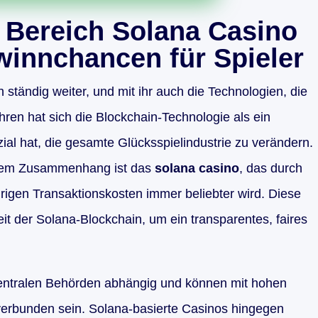
m Bereich Solana Casino
winnchancen für Spieler
 ständig weiter, und mit ihr auch die Technologien, die
hren hat sich die Blockchain-Technologie als ein
zial hat, die gesamte Glücksspielindustrie zu verändern.
esem Zusammenhang ist das
solana casino
, das durch
drigen Transaktionskosten immer beliebter wird. Diese
it der Solana-Blockchain, um ein transparentes, faires
 zentralen Behörden abhängig und können mit hohen
erbunden sein. Solana-basierte Casinos hingegen