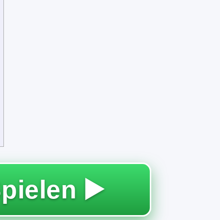
pielen ▶️