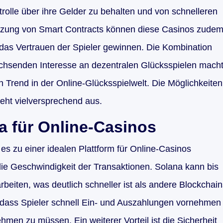
trolle über ihre Gelder zu behalten und von schnelleren
Nutzung von Smart Contracts können diese Casinos zude
 das Vertrauen der Spieler gewinnen. Die Kombination
chsenden Interesse an dezentralen Glücksspielen mach
Trend in der Online-Glücksspielwelt. Die Möglichkeiten
sieht vielversprechend aus.
na für Online-Casinos
 es zu einer idealen Plattform für Online-Casinos
 die Geschwindigkeit der Transaktionen. Solana kann bis
eiten, was deutlich schneller ist als andere Blockchain
, dass Spieler schnell Ein- und Auszahlungen vornehmen
men zu müssen. Ein weiterer Vorteil ist die Sicherheit