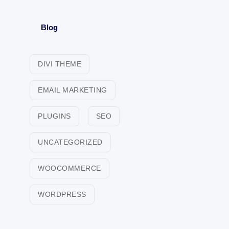
Blog
DIVI THEME
EMAIL MARKETING
PLUGINS
SEO
UNCATEGORIZED
WOOCOMMERCE
WORDPRESS