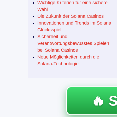
Wichtige Kriterien für eine sichere
Wahl
Die Zukunft der Solana Casinos
Innovationen und Trends im Solana
Glücksspiel
Sicherheit und
Verantwortungsbewusstes Spielen
bei Solana Casinos
Neue Möglichkeiten durch die
Solana-Technologie
🔥 S