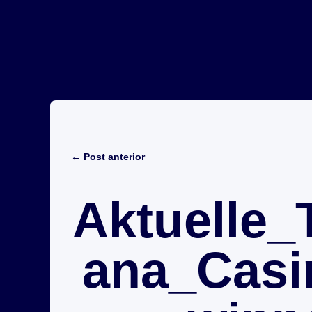
←
Post anterior
Aktuelle_
ana_Casi