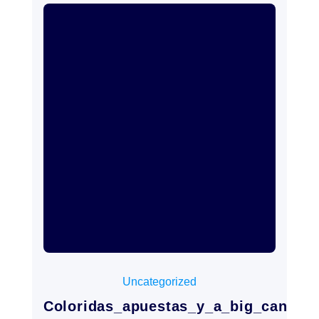
junio 30, 2026
Uncategorized
Coloridas_apuestas_y_a_big_candy_c