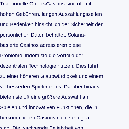
Traditionelle Online-Casinos sind oft mit
hohen Gebühren, langen Auszahlungszeiten
und Bedenken hinsichtlich der Sicherheit der
persönlichen Daten behaftet. Solana-
basierte Casinos adressieren diese
Probleme, indem sie die Vorteile der
dezentralen Technologie nutzen. Dies führt
zu einer höheren Glaubwürdigkeit und einem
verbesserten Spielerlebnis. Darüber hinaus
bieten sie oft eine größere Auswahl an
Spielen und innovativen Funktionen, die in
herkömmlichen Casinos nicht verfügbar
sind. Die wachsende Beliebtheit von