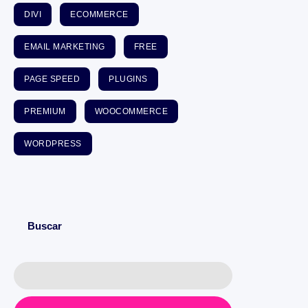
DIVI
ECOMMERCE
EMAIL MARKETING
FREE
PAGE SPEED
PLUGINS
PREMIUM
WOOCOMMERCE
WORDPRESS
Buscar