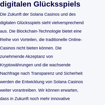
digitalen Glücksspiels
Die Zukunft der Solana Casinos und des
digitalen Glücksspiels sieht vielversprechend
aus. Die Blockchain-Technologie bietet eine
Reihe von Vorteilen, die traditionelle Online-
Casinos nicht bieten können. Die
zunehmende Akzeptanz von
Kryptowährungen und die wachsende
Nachfrage nach Transparenz und Sicherheit
werden die Entwicklung von Solana Casinos
weiter vorantreiben. Wir können erwarten,
dass in Zukunft noch mehr innovative