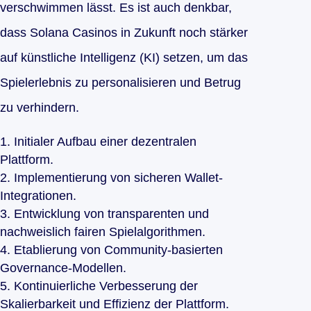
verschwimmen lässt. Es ist auch denkbar,
dass Solana Casinos in Zukunft noch stärker
auf künstliche Intelligenz (KI) setzen, um das
Spielerlebnis zu personalisieren und Betrug
zu verhindern.
Initialer Aufbau einer dezentralen
Plattform.
Implementierung von sicheren Wallet-
Integrationen.
Entwicklung von transparenten und
nachweislich fairen Spielalgorithmen.
Etablierung von Community-basierten
Governance-Modellen.
Kontinuierliche Verbesserung der
Skalierbarkeit und Effizienz der Plattform.