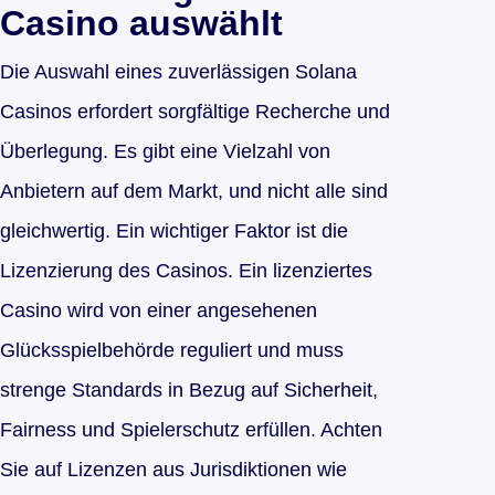
Casino auswählt
Die Auswahl eines zuverlässigen Solana
Casinos erfordert sorgfältige Recherche und
Überlegung. Es gibt eine Vielzahl von
Anbietern auf dem Markt, und nicht alle sind
gleichwertig. Ein wichtiger Faktor ist die
Lizenzierung des Casinos. Ein lizenziertes
Casino wird von einer angesehenen
Glücksspielbehörde reguliert und muss
strenge Standards in Bezug auf Sicherheit,
Fairness und Spielerschutz erfüllen. Achten
Sie auf Lizenzen aus Jurisdiktionen wie