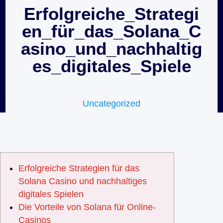
Erfolgreiche_Strategi
en_für_das_Solana_C
asino_und_nachhaltig
es_digitales_Spiele
Uncategorized
Erfolgreiche Strategien für das
Solana Casino und nachhaltiges
digitales Spielen
Die Vorteile von Solana für Online-
Casinos