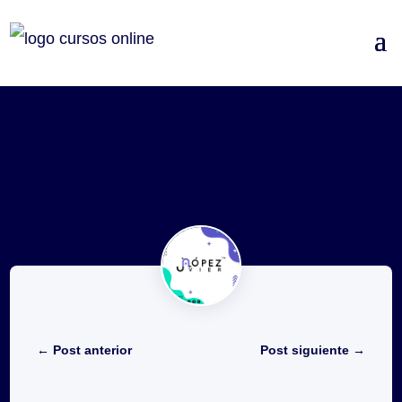
←
Post anterior
Post siguiente
→