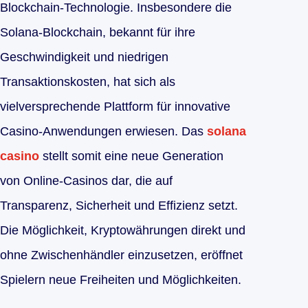
Blockchain-Technologie. Insbesondere die
Solana-Blockchain, bekannt für ihre
Geschwindigkeit und niedrigen
Transaktionskosten, hat sich als
vielversprechende Plattform für innovative
Casino-Anwendungen erwiesen. Das
solana
casino
stellt somit eine neue Generation
von Online-Casinos dar, die auf
Transparenz, Sicherheit und Effizienz setzt.
Die Möglichkeit, Kryptowährungen direkt und
ohne Zwischenhändler einzusetzen, eröffnet
Spielern neue Freiheiten und Möglichkeiten.