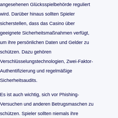
angesehenen Glücksspielbehörde reguliert
wird. Darüber hinaus sollten Spieler
sicherstellen, dass das Casino über
geeignete Sicherheitsmaßnahmen verfügt,
um ihre persönlichen Daten und Gelder zu
schützen. Dazu gehören
Verschlüsselungstechnologien, Zwei-Faktor-
Authentifizierung und regelmäßige
Sicherheitsaudits.
Es ist auch wichtig, sich vor Phishing-
Versuchen und anderen Betrugsmaschen zu
schützen. Spieler sollten niemals ihre