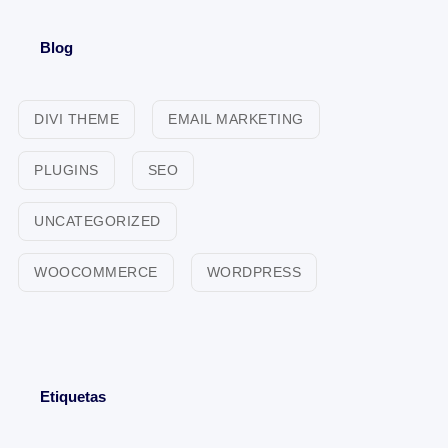
Blog
DIVI THEME
EMAIL MARKETING
PLUGINS
SEO
UNCATEGORIZED
WOOCOMMERCE
WORDPRESS
Etiquetas