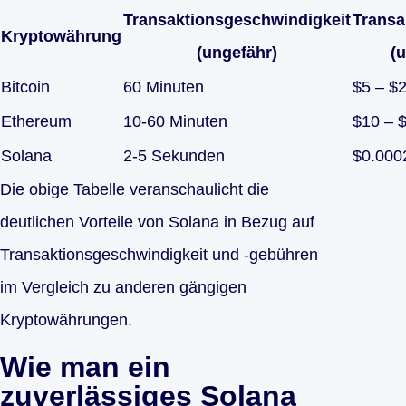
Transaktionsgeschwindigkeit
Transa
Kryptowährung
(ungefähr)
(
Bitcoin
60 Minuten
$5 – $
Ethereum
10-60 Minuten
$10 – 
Solana
2-5 Sekunden
$0.000
Die obige Tabelle veranschaulicht die
deutlichen Vorteile von Solana in Bezug auf
Transaktionsgeschwindigkeit und -gebühren
im Vergleich zu anderen gängigen
Kryptowährungen.
Wie man ein
zuverlässiges Solana