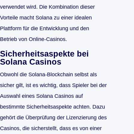
verwendet wird. Die Kombination dieser
Vorteile macht Solana zu einer idealen
Plattform für die Entwicklung und den
Betrieb von Online-Casinos.
Sicherheitsaspekte bei
Solana Casinos
Obwohl die Solana-Blockchain selbst als
sicher gilt, ist es wichtig, dass Spieler bei der
Auswahl eines Solana Casinos auf
bestimmte Sicherheitsaspekte achten. Dazu
gehört die Überprüfung der Lizenzierung des
Casinos, die sicherstellt, dass es von einer