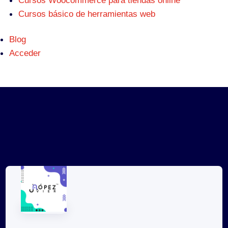
Cursos Woocommerce para tiendas online
Cursos básico de herramientas web
Blog
Acceder