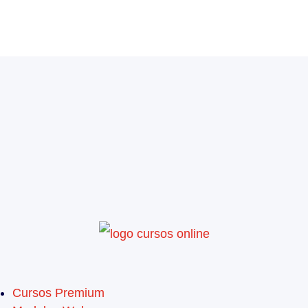
Noticias de actualidad
Mantente informado con las últimas
actualizaciones. Sólamente haremos una única
notificación semanal.
[fluentform id="4"]
Cursos Premium