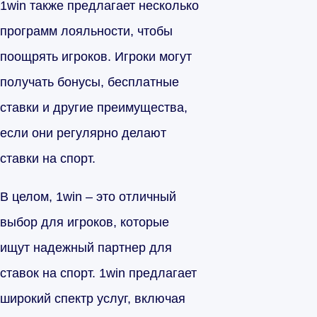
1win также предлагает несколько
программ лояльности, чтобы
поощрять игроков. Игроки могут
получать бонусы, бесплатные
ставки и другие преимущества,
если они регулярно делают
ставки на спорт.
В целом, 1win – это отличный
выбор для игроков, которые
ищут надежный партнер для
ставок на спорт. 1win предлагает
широкий спектр услуг, включая