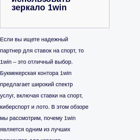
зеркало 1win
Если вы ищете надежный
партнер для ставок на спорт, то
1win – это отличный выбор.
Букмекерская контора 1win
предлагает широкий спектр
услуг, включая ставки на спорт,
киберспорт и лото. В этом обзоре
мы рассмотрим, почему 1win
является одним из лучших