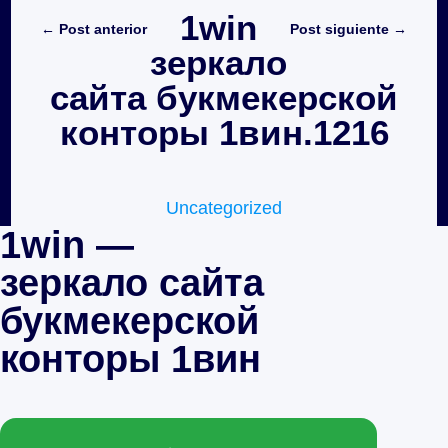
1win
←
Post anterior
Post siguiente
→
зеркало
сайта букмекерской
конторы 1вин.1216
Uncategorized
1win —
зеркало сайта
букмекерской
конторы 1вин