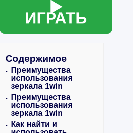
▶️
ИГРАТЬ
Содержимое
Преимущества
использования
зеркала 1win
Преимущества
использования
зеркала 1win
Как найти и
использовать