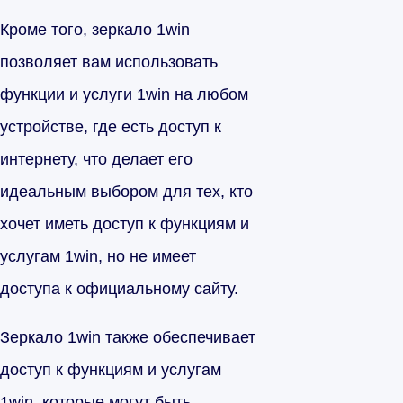
Кроме того, зеркало 1win
позволяет вам использовать
функции и услуги 1win на любом
устройстве, где есть доступ к
интернету, что делает его
идеальным выбором для тех, кто
хочет иметь доступ к функциям и
услугам 1win, но не имеет
доступа к официальному сайту.
Зеркало 1win также обеспечивает
доступ к функциям и услугам
1win, которые могут быть