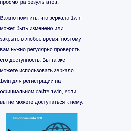
просмотра результатов.
Важно помнить, что зеркало 1win
может быть изменено или
закрыто в любое время, поэтому
вам нужно регулярно проверять
его доступность. Вы также
можете использовать зеркало
1win для регистрации на
официальном сайте 1win, если
вы не можете доступаться к нему.