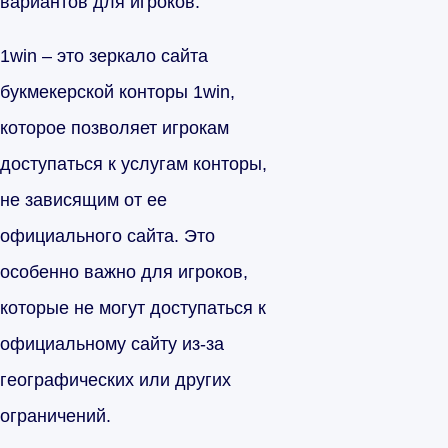
вариантов для игроков.
1win – это зеркало сайта
букмекерской конторы 1win,
которое позволяет игрокам
доступаться к услугам конторы,
не зависящим от ее
официального сайта. Это
особенно важно для игроков,
которые не могут доступаться к
официальному сайту из-за
географических или других
ограничений.