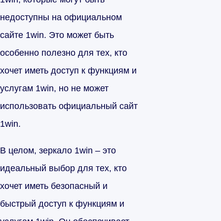
недоступны на официальном
сайте 1win. Это может быть
особенно полезно для тех, кто
хочет иметь доступ к функциям и
услугам 1win, но не может
использовать официальный сайт
1win.
В целом, зеркало 1win – это
идеальный выбор для тех, кто
хочет иметь безопасный и
быстрый доступ к функциям и