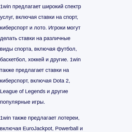
1win предлагает широкий спектр
услуг, включая ставки на спорт,
киберспорт и лото. Игроки могут
делать ставки на различные
виды спорта, включая футбол,
баскетбол, хоккей и другие. 1win
также предлагает ставки на
киберспорт, включая Dota 2,
League of Legends и другие
популярные игры.
1win также предлагает лотереи,
включая EuroJackpot, Powerball и