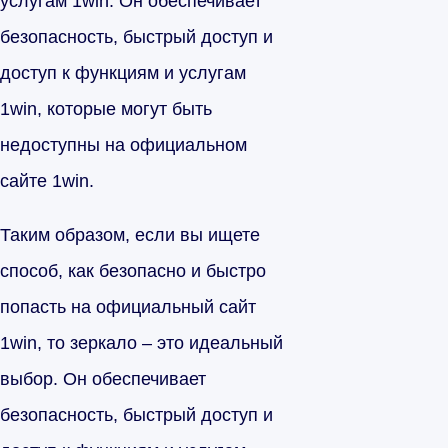
услугам 1win. Он обеспечивает
безопасность, быстрый доступ и
доступ к функциям и услугам
1win, которые могут быть
недоступны на официальном
сайте 1win.
Таким образом, если вы ищете
способ, как безопасно и быстро
попасть на официальный сайт
1win, то зеркало – это идеальный
выбор. Он обеспечивает
безопасность, быстрый доступ и