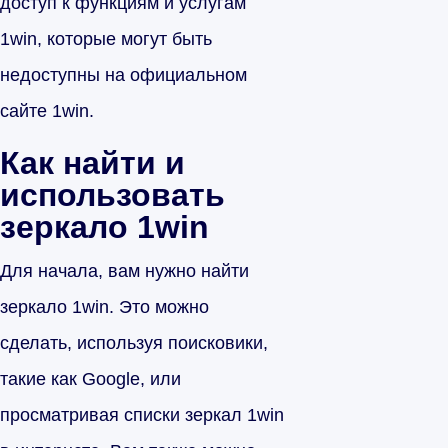
доступ к функциям и услугам
1win, которые могут быть
недоступны на официальном
сайте 1win.
Как найти и
использовать
зеркало 1win
Для начала, вам нужно найти
зеркало 1win. Это можно
сделать, используя поисковики,
такие как Google, или
просматривая списки зеркал 1win