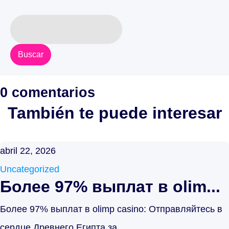
Buscar:
0 comentarios
También te puede interesar
abril 22, 2026
Uncategorized
Более 97% выплат в olim...
Более 97% выплат в olimp casino: Отправляйтесь в
сердце Древнего Египта за...