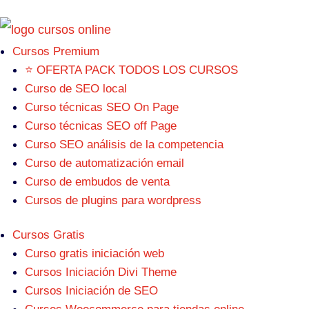
Cursos Premium
⭐ OFERTA PACK TODOS LOS CURSOS
Curso de SEO local
Curso técnicas SEO On Page
Curso técnicas SEO off Page
Curso SEO análisis de la competencia
Curso de automatización email
Curso de embudos de venta
Cursos de plugins para wordpress
Cursos Gratis
Curso gratis iniciación web
Cursos Iniciación Divi Theme
Cursos Iniciación de SEO