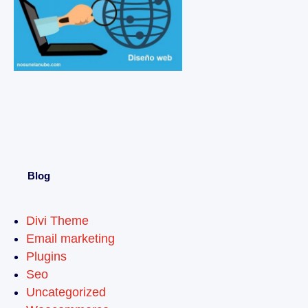
Blog
Divi Theme
Email marketing
Plugins
Seo
Uncategorized