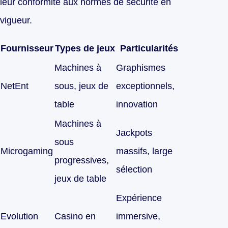
leur conformité aux normes de sécurité en
vigueur.
Fournisseur
Types de jeux
Particularités
Machines à
Graphismes
NetEnt
sous, jeux de
exceptionnels,
table
innovation
Machines à
Jackpots
sous
Microgaming
massifs, large
progressives,
sélection
jeux de table
Expérience
Evolution
Casino en
immersive,