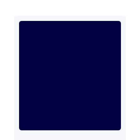
mayo 29, 2026