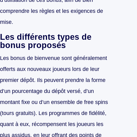
d’utilisation de ces bonus, afin de bien
comprendre les règles et les exigences de
mise.
Les différents types de
bonus proposés
Les bonus de bienvenue sont généralement
offerts aux nouveaux joueurs lors de leur
premier dépôt. Ils peuvent prendre la forme
d’un pourcentage du dépôt versé, d’un
montant fixe ou d’un ensemble de free spins
(tours gratuits). Les programmes de fidélité,
quant à eux, récompensent les joueurs les
plus assidus, en leur offrant des points de