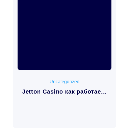
abril 23, 2026
Uncategorized
Jetton Casino как работае...