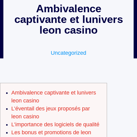
Ambivalence
captivante et lunivers
leon casino
Uncategorized
Ambivalence captivante et lunivers
leon casino
L’éventail des jeux proposés par
leon casino
L’importance des logiciels de qualité
Les bonus et promotions de leon