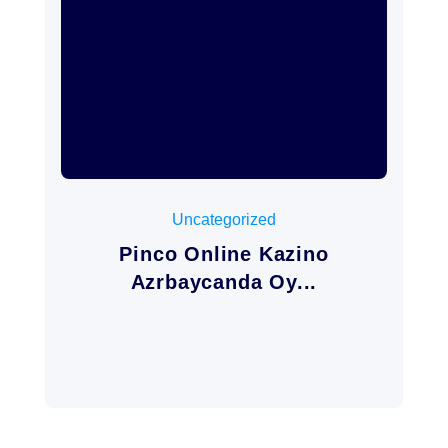
mayo 10, 2026
Uncategorized
Pinco Online Kazino
Azrbaycanda Oy...