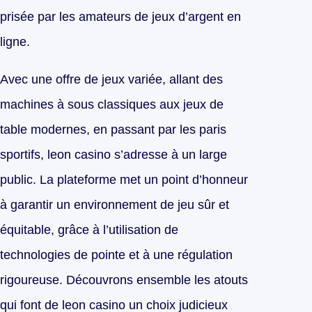
prisée par les amateurs de jeux d’argent en
ligne.
Avec une offre de jeux variée, allant des
machines à sous classiques aux jeux de
table modernes, en passant par les paris
sportifs,
leon casino
s’adresse à un large
public. La plateforme met un point d’honneur
à garantir un environnement de jeu sûr et
équitable, grâce à l’utilisation de
technologies de pointe et à une régulation
rigoureuse. Découvrons ensemble les atouts
qui font de
leon casino
un choix judicieux