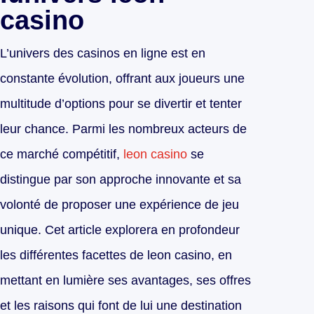
casino
L’univers des casinos en ligne est en
constante évolution, offrant aux joueurs une
multitude d’options pour se divertir et tenter
leur chance. Parmi les nombreux acteurs de
ce marché compétitif,
leon casino
se
distingue par son approche innovante et sa
volonté de proposer une expérience de jeu
unique. Cet article explorera en profondeur
les différentes facettes de
leon casino
, en
mettant en lumière ses avantages, ses offres
et les raisons qui font de lui une destination