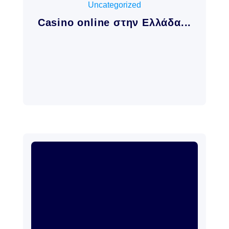
Uncategorized
Casino online στην Ελλάδα...