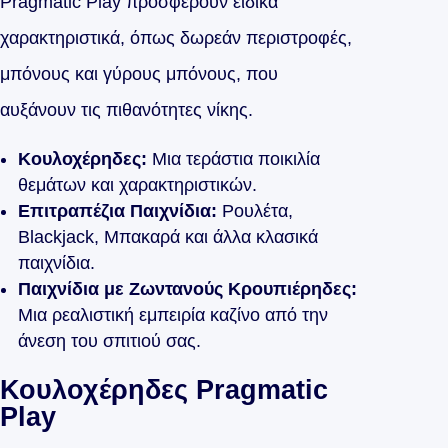
Pragmatic Play προσφέρουν ειδικά
χαρακτηριστικά, όπως δωρεάν περιστροφές,
μπόνους και γύρους μπόνους, που
αυξάνουν τις πιθανότητες νίκης.
Κουλοχέρηδες:
Μια τεράστια ποικιλία
θεμάτων και χαρακτηριστικών.
Επιτραπέζια Παιχνίδια:
Ρουλέτα,
Blackjack, Μπακαρά και άλλα κλασικά
παιχνίδια.
Παιχνίδια με Ζωντανούς Κρουπιέρηδες:
Μια ρεαλιστική εμπειρία καζίνο από την
άνεση του σπιτιού σας.
Κουλοχέρηδες Pragmatic
Play