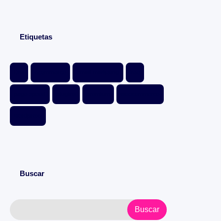
Etiquetas
Divi
ecommerce
email marketing
free
page speed
plugins
premium
woocommerce
wordpress
Buscar