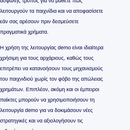
ασφαλής τρόπος για να μάθετε πώς
λειτουργούν τα παιχνίδια και να αποφασίσετε
εάν σας αρέσουν πριν δεσμεύσετε
πραγματικά χρήματα.
Η χρήση της λειτουργίας demo είναι ιδιαίτερα
χρήσιμη για τους αρχάριους, καθώς τους
επιτρέπει να κατανοήσουν τους μηχανισμούς
του παιχνιδιού χωρίς τον φόβο της απώλειας
χρημάτων. Επιπλέον, ακόμη και οι έμπειροι
παίκτες μπορούν να χρησιμοποιήσουν τη
λειτουργία demo για να δοκιμάσουν νέες
στρατηγικές και να αξιολογήσουν τις