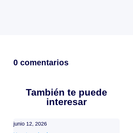
0 comentarios
También te puede
interesar
junio 12, 2026