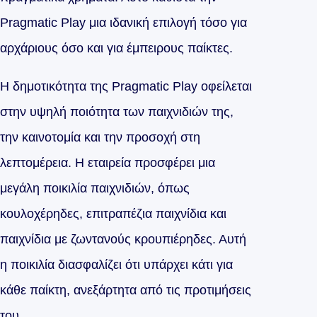
Pragmatic Play μια ιδανική επιλογή τόσο για
αρχάριους όσο και για έμπειρους παίκτες.
Η δημοτικότητα της Pragmatic Play οφείλεται
στην υψηλή ποιότητα των παιχνιδιών της,
την καινοτομία και την προσοχή στη
λεπτομέρεια. Η εταιρεία προσφέρει μια
μεγάλη ποικιλία παιχνιδιών, όπως
κουλοχέρηδες, επιτραπέζια παιχνίδια και
παιχνίδια με ζωντανούς κρουπιέρηδες. Αυτή
η ποικιλία διασφαλίζει ότι υπάρχει κάτι για
κάθε παίκτη, ανεξάρτητα από τις προτιμήσεις
του.