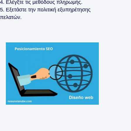
Ελέγξτε τις μεθόδους πληρωμής.
Εξετάστε την πολιτική εξυπηρέτησης
πελατών.