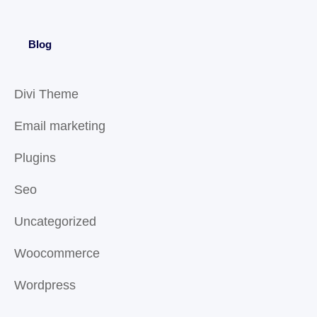
Blog
Divi Theme
Email marketing
Plugins
Seo
Uncategorized
Woocommerce
Wordpress