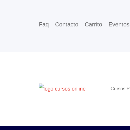
Faq
Contacto
Carrito
Eventos
Cursos 