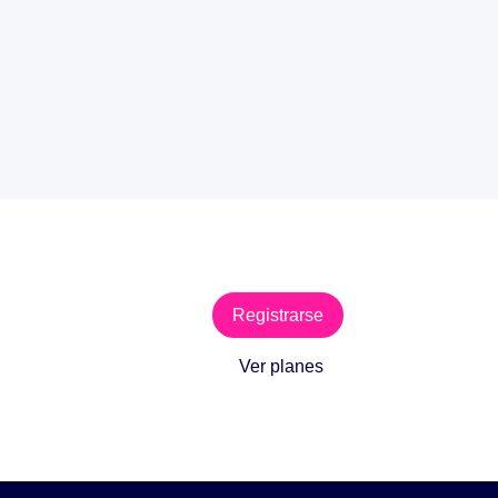
Registrarse
Ver planes