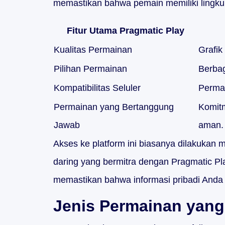
memastikan bahwa pemain memiliki lingku
Fitur Utama Pragmatic Play
Kualitas Permainan
Grafik
Pilihan Permainan
Berbag
Kompatibilitas Seluler
Permai
Permainan yang Bertanggung
Komit
Jawab
aman.
Akses ke platform ini biasanya dilakukan m
daring yang bermitra dengan Pragmatic Pl
memastikan bahwa informasi pribadi Anda t
Jenis Permainan yang