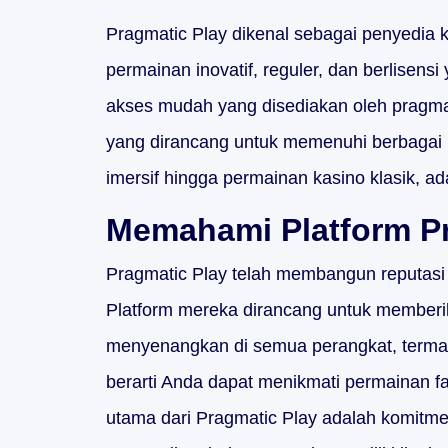
Pragmatic Play dikenal sebagai penyedia 
permainan inovatif, reguler, dan berlisens
akses mudah yang disediakan oleh pragmati
yang dirancang untuk memenuhi berbagai pr
imersif hingga permainan kasino klasik, a
Memahami Platform Pr
Pragmatic Play telah membangun reputasi s
Platform mereka dirancang untuk member
menyenangkan di semua perangkat, termasu
berarti Anda dapat menikmati permainan fav
utama dari Pragmatic Play adalah komitm