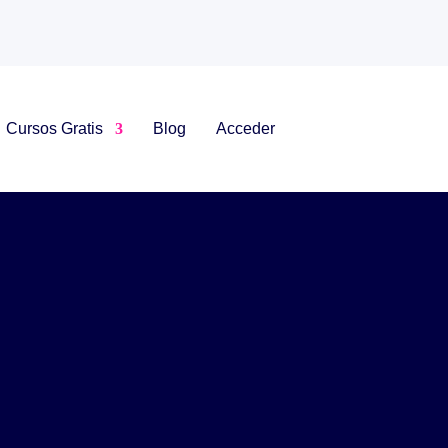
Cursos Gratis
Blog
Acceder