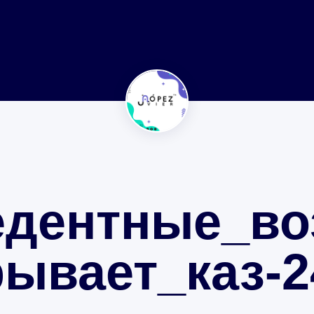
едентные_во
рывает_каз-2