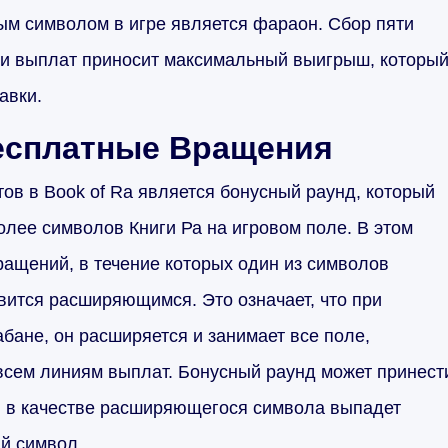
ым символом в игре является фараон. Сбор пяти
ии выплат приносит максимальный выигрыш, которы
авки.
есплатные Вращения
в в Book of Ra является бонусный раунд, который
олее символов Книги Ра на игровом поле. В этом
ращений, в течение которых один из символов
вится расширяющимся. Это означает, что при
ане, он расширяется и занимает все поле,
сем линиям выплат. Бонусный раунд может принест
и в качестве расширяющегося символа выпадет
й символ.