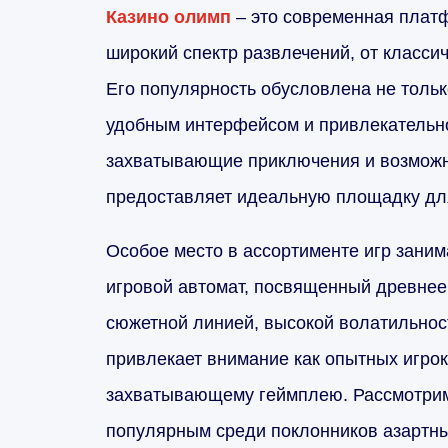
Казино олимп
– это современная плат
широкий спектр развлечений, от класси
Его популярность обусловлена не тольк
удобным интерфейсом и привлекательной
захватывающие приключения и возможно
предоставляет идеальную площадку дл
Особое место в ассортименте игр занима
игровой автомат, посвященный древнеег
сюжетной линией, высокой волатильно
привлекает внимание как опытных игроко
захватывающему геймплею. Рассмотрим 
популярным среди поклонников азартны