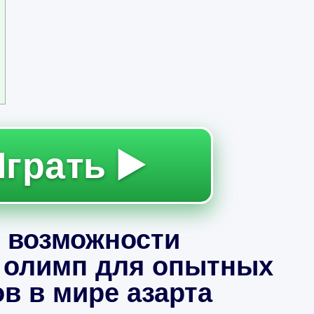
Играть ▶️
 возможности
о олимп для опытных
ов в мире азарта