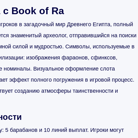
 с Book of Ra
игроков в загадочный мир Древнего Египта, полный
тся знаменитый археолог, отправившийся на поиски
мной силой и мудростью. Символы, используемые в
илизации: изображения фараонов, сфинксов,
ые номиналы. Визуальное оформление слота
ает эффект полного погружения в игровой процесс.
твует созданию атмосферы таинственности и
ности
у: 5 барабанов и 10 линий выплат. Игроки могут