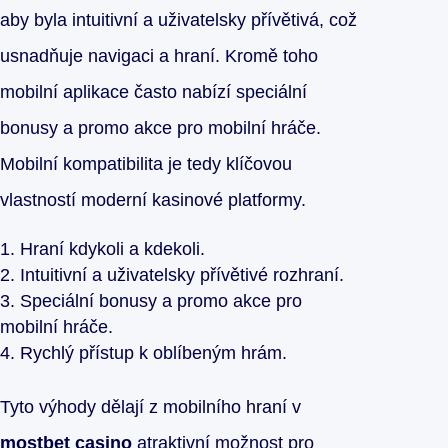
aby byla intuitivní a uživatelsky přívětivá, což
usnadňuje navigaci a hraní. Kromě toho
mobilní aplikace často nabízí speciální
bonusy a promo akce pro mobilní hráče.
Mobilní kompatibilita je tedy klíčovou
vlastností moderní kasinové platformy.
Hraní kdykoli a kdekoli.
Intuitivní a uživatelsky přívětivé rozhraní.
Speciální bonusy a promo akce pro
mobilní hráče.
Rychlý přístup k oblíbeným hrám.
Tyto výhody dělají z mobilního hraní v
mostbet casino
atraktivní možnost pro