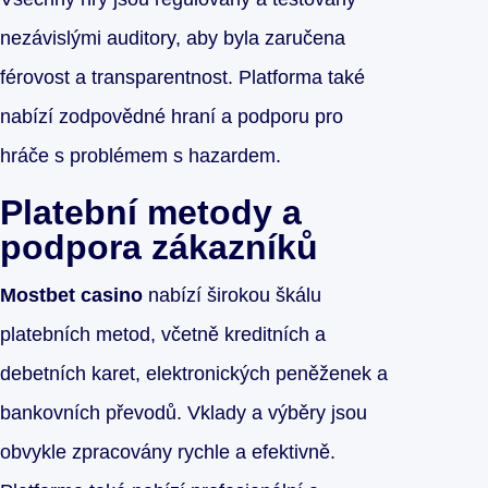
nezávislými auditory, aby byla zaručena
férovost a transparentnost. Platforma také
nabízí zodpovědné hraní a podporu pro
hráče s problémem s hazardem.
Platební metody a
podpora zákazníků
Mostbet casino
nabízí širokou škálu
platebních metod, včetně kreditních a
debetních karet, elektronických peněženek a
bankovních převodů. Vklady a výběry jsou
obvykle zpracovány rychle a efektivně.