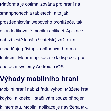
Platforma je optimalizována pro hraní na
smartphonech a tabletech, a to jak
prostřednictvím webového prohlížeče, tak i
díky dedikované mobilní aplikaci. Aplikace
nabízí ještě lepší uživatelský zážitek a
usnadňuje přístup k oblíbeným hrám a
funkcím. Mobilní aplikace je k dispozici pro
operační systémy Android a iOS.
Výhody mobilního hraní
Mobilní hraní nabízí řadu výhod. Můžete hrát
kdykoli a kdekoli, stačí vám pouze připojení
k internetu. Mobilní aplikace je navržena tak,