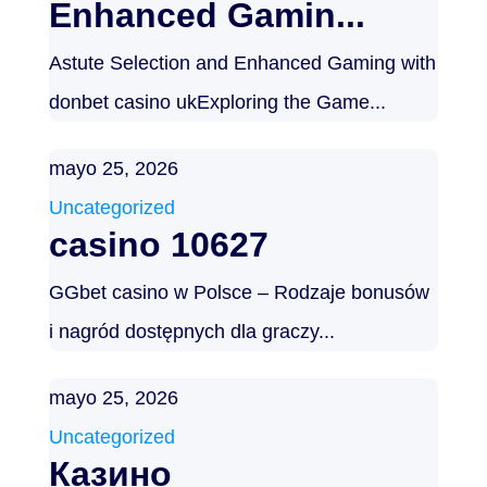
Enhanced Gamin...
Astute Selection and Enhanced Gaming with
donbet casino ukExploring the Game...
mayo 25, 2026
Uncategorized
casino 10627
GGbet casino w Polsce – Rodzaje bonusów
i nagród dostępnych dla graczy...
mayo 25, 2026
Uncategorized
Казино