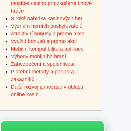
mostbet casino pro zkušené i nové
hráče
Široká nabídka kasinových her
Význam herních poskytovatelů
Atraktivní bonusy a promo akce
Využití bonusů a promo akcí
Mobilní kompatibilita a aplikace
Výhody mobilního hraní
Zabezpečení a spolehlivost
Platební metody a podpora
zákazníků
Další rozvoj a inovace v oblasti
online kasin