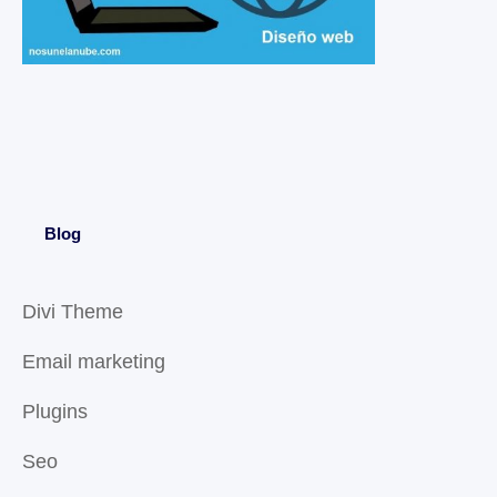
Blog
Divi Theme
Email marketing
Plugins
Seo