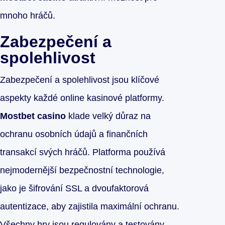
mnoho hráčů.
Zabezpečení a
spolehlivost
Zabezpečení a spolehlivost jsou klíčové
aspekty každé online kasinové platformy.
Mostbet casino
klade velký důraz na
ochranu osobních údajů a finančních
transakcí svých hráčů. Platforma používá
nejmodernější bezpečnostní technologie,
jako je šifrování SSL a dvoufaktorová
autentizace, aby zajistila maximální ochranu.
Všechny hry jsou regulovány a testovány