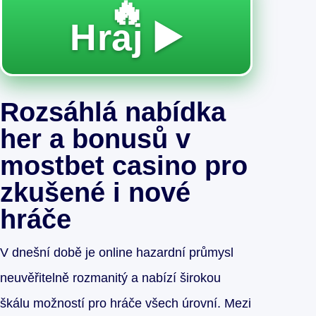
🔥
Hraj ▶️
Rozsáhlá nabídka
her a bonusů v
mostbet casino pro
zkušené i nové
hráče
V dnešní době je online hazardní průmysl
neuvěřitelně rozmanitý a nabízí širokou
škálu možností pro hráče všech úrovní. Mezi