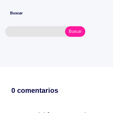
Buscar
0 comentarios