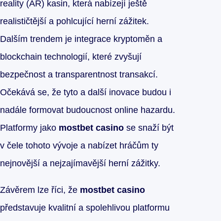
reality (AR) kasin, která nabízejí ještě
realističtější a pohlcující herní zážitek.
Dalším trendem je integrace kryptoměn a
blockchain technologií, které zvyšují
bezpečnost a transparentnost transakcí.
Očekává se, že tyto a další inovace budou i
nadále formovat budoucnost online hazardu.
Platformy jako
mostbet casino
se snaží být
v čele tohoto vývoje a nabízet hráčům ty
nejnovější a nejzajímavější herní zážitky.
Závěrem lze říci, že
mostbet casino
představuje kvalitní a spolehlivou platformu