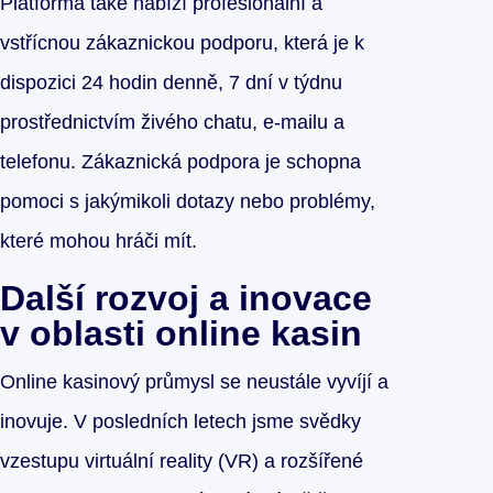
Platforma také nabízí profesionální a
vstřícnou zákaznickou podporu, která je k
dispozici 24 hodin denně, 7 dní v týdnu
prostřednictvím živého chatu, e-mailu a
telefonu. Zákaznická podpora je schopna
pomoci s jakýmikoli dotazy nebo problémy,
které mohou hráči mít.
Další rozvoj a inovace
v oblasti online kasin
Online kasinový průmysl se neustále vyvíjí a
inovuje. V posledních letech jsme svědky
vzestupu virtuální reality (VR) a rozšířené