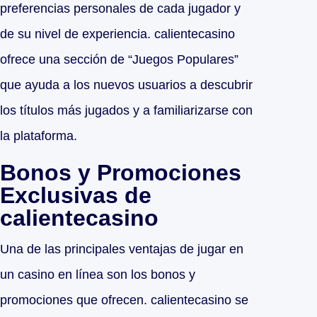
preferencias personales de cada jugador y
de su nivel de experiencia. calientecasino
ofrece una sección de “Juegos Populares”
que ayuda a los nuevos usuarios a descubrir
los títulos más jugados y a familiarizarse con
la plataforma.
Bonos y Promociones
Exclusivas de
calientecasino
Una de las principales ventajas de jugar en
un casino en línea son los bonos y
promociones que ofrecen. calientecasino se