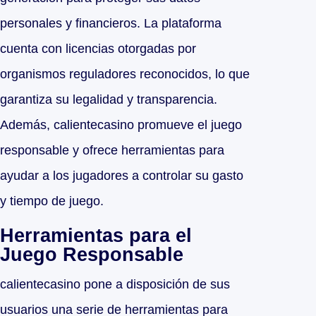
personales y financieros. La plataforma
cuenta con licencias otorgadas por
organismos reguladores reconocidos, lo que
garantiza su legalidad y transparencia.
Además, calientecasino promueve el juego
responsable y ofrece herramientas para
ayudar a los jugadores a controlar su gasto
y tiempo de juego.
Herramientas para el
Juego Responsable
calientecasino pone a disposición de sus
usuarios una serie de herramientas para