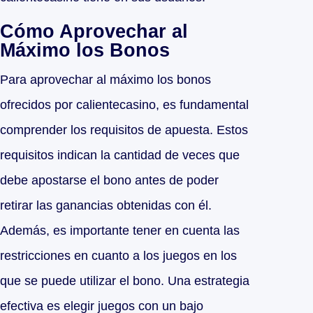
Cómo Aprovechar al
Máximo los Bonos
Para aprovechar al máximo los bonos
ofrecidos por calientecasino, es fundamental
comprender los requisitos de apuesta. Estos
requisitos indican la cantidad de veces que
debe apostarse el bono antes de poder
retirar las ganancias obtenidas con él.
Además, es importante tener en cuenta las
restricciones en cuanto a los juegos en los
que se puede utilizar el bono. Una estrategia
efectiva es elegir juegos con un bajo