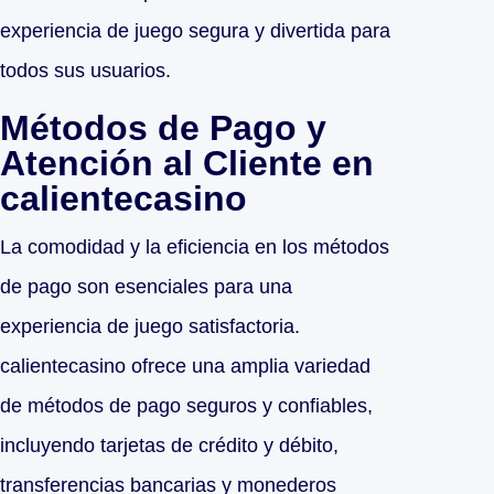
experiencia de juego segura y divertida para
todos sus usuarios.
Métodos de Pago y
Atención al Cliente en
calientecasino
La comodidad y la eficiencia en los métodos
de pago son esenciales para una
experiencia de juego satisfactoria.
calientecasino ofrece una amplia variedad
de métodos de pago seguros y confiables,
incluyendo tarjetas de crédito y débito,
transferencias bancarias y monederos