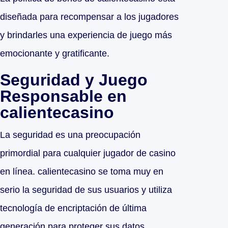
diseñada para recompensar a los jugadores
y brindarles una experiencia de juego más
emocionante y gratificante.
Seguridad y Juego
Responsable en
calientecasino
La seguridad es una preocupación
primordial para cualquier jugador de casino
en línea. calientecasino se toma muy en
serio la seguridad de sus usuarios y utiliza
tecnología de encriptación de última
generación para proteger sus datos