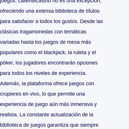
juegos. calientecasino no es una excepción,
ofreciendo una extensa biblioteca de títulos
para satisfacer a todos los gustos. Desde las
clásicas tragamonedas con temáticas
variadas hasta los juegos de mesa más
populares como el blackjack, la ruleta y el
póker, los jugadores encontrarán opciones
para todos los niveles de experiencia.
Además, la plataforma ofrece juegos con
crupieres en vivo, lo que permite una
experiencia de juego aún más inmersiva y
realista. La constante actualización de la
biblioteca de juegos garantiza que siempre