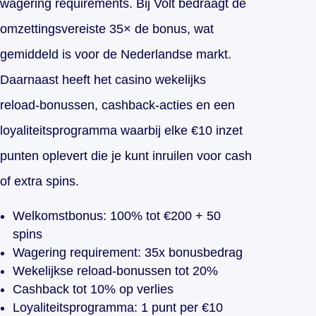
wagering requirements. Bij Volt bedraagt de
omzettingsvereiste 35× de bonus, wat
gemiddeld is voor de Nederlandse markt.
Daarnaast heeft het casino wekelijks
reload‑bonussen, cashback‑acties en een
loyaliteitsprogramma waarbij elke €10 inzet
punten oplevert die je kunt inruilen voor cash
of extra spins.
Welkomstbonus: 100% tot €200 + 50
spins
Wagering requirement: 35x bonusbedrag
Wekelijkse reload‑bonussen tot 20%
Cashback tot 10% op verlies
Loyaliteitsprogramma: 1 punt per €10