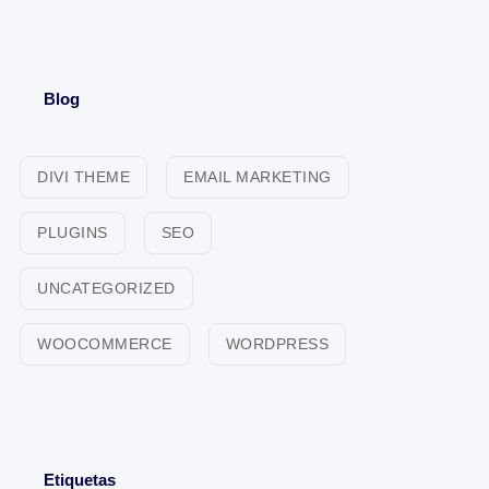
Blog
DIVI THEME
EMAIL MARKETING
PLUGINS
SEO
UNCATEGORIZED
WOOCOMMERCE
WORDPRESS
Etiquetas