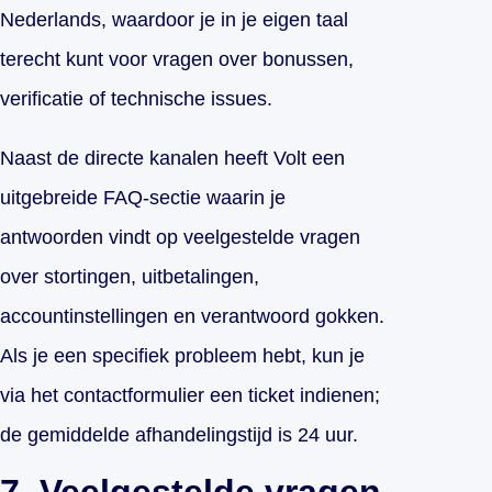
Nederlands, waardoor je in je eigen taal
terecht kunt voor vragen over bonussen,
verificatie of technische issues.
Naast de directe kanalen heeft Volt een
uitgebreide FAQ‑sectie waarin je
antwoorden vindt op veelgestelde vragen
over stortingen, uitbetalingen,
accountinstellingen en verantwoord gokken.
Als je een specifiek probleem hebt, kun je
via het contactformulier een ticket indienen;
de gemiddelde afhandelingstijd is 24 uur.