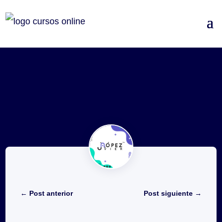
←
Post anterior
Post siguiente
→