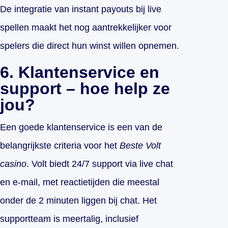
De integratie van instant payouts bij live
spellen maakt het nog aantrekkelijker voor
spelers die direct hun winst willen opnemen.
6. Klantenservice en
support – hoe help ze
jou?
Een goede klantenservice is een van de
belangrijkste criteria voor het
Beste Volt
casino
. Volt biedt 24/7 support via live chat
en e‑mail, met reactietijden die meestal
onder de 2 minuten liggen bij chat. Het
supportteam is meertalig, inclusief