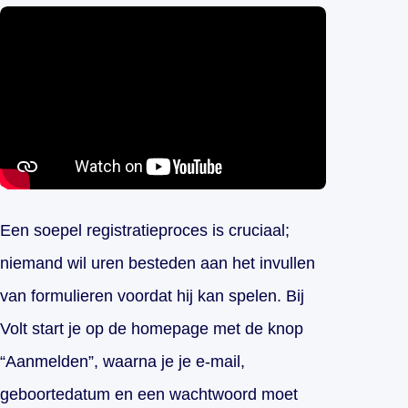
Een soepel registratieproces is cruciaal;
niemand wil uren besteden aan het invullen
van formulieren voordat hij kan spelen. Bij
Volt start je op de homepage met de knop
“Aanmelden”, waarna je je e‑mail,
geboortedatum en een wachtwoord moet