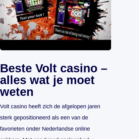
Beste Volt casino –
alles wat je moet
weten
Volt casino heeft zich de afgelopen jaren
sterk gepositioneerd als een van de
favorieten onder Nederlandse online