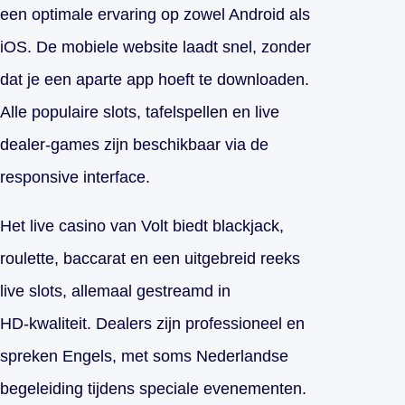
een optimale ervaring op zowel Android als
iOS. De mobiele website laadt snel, zonder
dat je een aparte app hoeft te downloaden.
Alle populaire slots, tafelspellen en live
dealer‑games zijn beschikbaar via de
responsive interface.
Het live casino van Volt biedt blackjack,
roulette, baccarat en een uitgebreid reeks
live slots, allemaal gestreamd in
HD‑kwaliteit. Dealers zijn professioneel en
spreken Engels, met soms Nederlandse
begeleiding tijdens speciale evenementen.