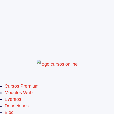
actualizaciones. Sólamente haremos una única
notificación semanal.
[fluentform id="4"]
Cursos Premium
Modelos Web
Eventos
Donaciones
Blog