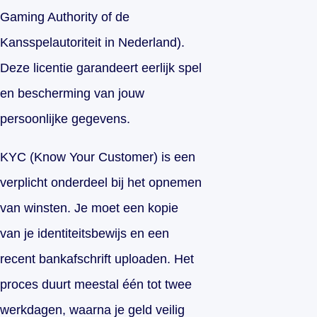
Gaming Authority of de
Kansspelautoriteit in Nederland).
Deze licentie garandeert eerlijk spel
en bescherming van jouw
persoonlijke gegevens.
KYC (Know Your Customer) is een
verplicht onderdeel bij het opnemen
van winsten. Je moet een kopie
van je identiteitsbewijs en een
recent bankafschrift uploaden. Het
proces duurt meestal één tot twee
werkdagen, waarna je geld veilig