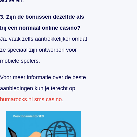
activeren.
3. Zijn de bonussen dezelfde als
bij een normaal online casino?
Ja, vaak zelfs aantrekkelijker omdat
ze speciaal zijn ontworpen voor
mobiele spelers.
Voor meer informatie over de beste
aanbiedingen kun je terecht op
bumarocks.nl sms casino
.