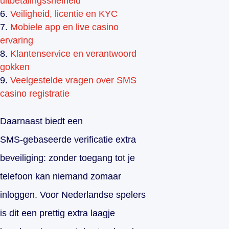
uitbetalingssnelheid
Veiligheid, licentie en KYC
Mobiele app en live casino
ervaring
Klantenservice en verantwoord
gokken
Veelgestelde vragen over SMS
casino registratie
Daarnaast biedt een
SMS‑gebaseerde verificatie extra
beveiliging: zonder toegang tot je
telefoon kan niemand zomaar
inloggen. Voor Nederlandse spelers
is dit een prettig extra laagje