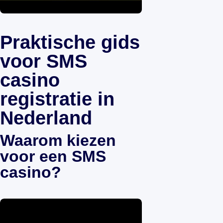
Praktische gids
voor SMS
casino
registratie in
Nederland
Waarom kiezen
voor een SMS
casino?