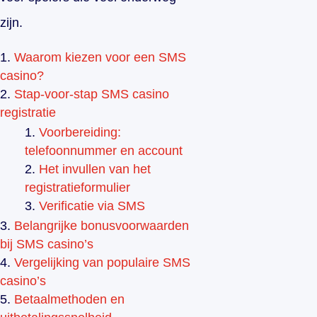
zijn.
Waarom kiezen voor een SMS
casino?
Stap‑voor‑stap SMS casino
registratie
Voorbereiding:
telefoonnummer en account
Het invullen van het
registratieformulier
Verificatie via SMS
Belangrijke bonusvoorwaarden
bij SMS casino’s
Vergelijking van populaire SMS
casino’s
Betaalmethoden en