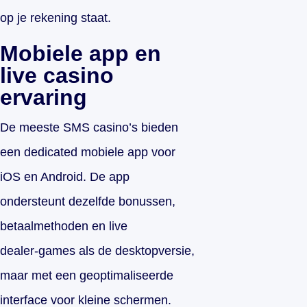
op je rekening staat.
Mobiele app en
live casino
ervaring
De meeste SMS casino’s bieden
een dedicated mobiele app voor
iOS en Android. De app
ondersteunt dezelfde bonussen,
betaalmethoden en live
dealer‑games als de desktopversie,
maar met een geoptimaliseerde
interface voor kleine schermen.