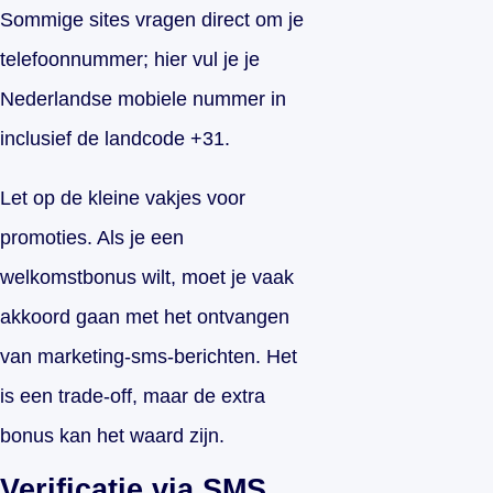
Sommige sites vragen direct om je
telefoonnummer; hier vul je je
Nederlandse mobiele nummer in
inclusief de landcode +31.
Let op de kleine vakjes voor
promoties. Als je een
welkomstbonus wilt, moet je vaak
akkoord gaan met het ontvangen
van marketing‑sms‑berichten. Het
is een trade‑off, maar de extra
bonus kan het waard zijn.
Verificatie via SMS