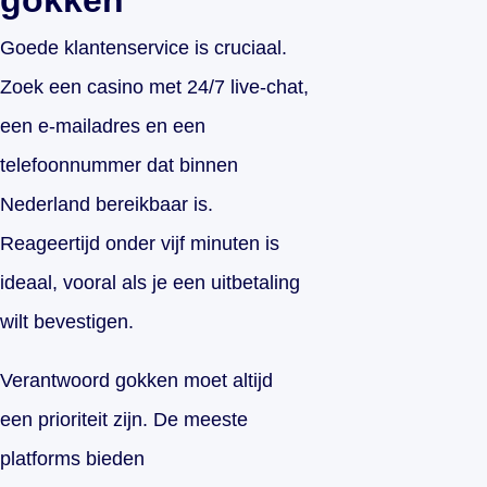
gokken
Goede klantenservice is cruciaal.
Zoek een casino met 24/7 live‑chat,
een e‑mailadres en een
telefoonnummer dat binnen
Nederland bereikbaar is.
Reageertijd onder vijf minuten is
ideaal, vooral als je een uitbetaling
wilt bevestigen.
Verantwoord gokken moet altijd
een prioriteit zijn. De meeste
platforms bieden