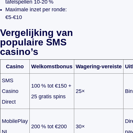
tafelspellen 10‑20 %
Maximale inzet per ronde:
€5‑€10
Vergelijking van
populaire SMS
casino’s
Casino
Welkomstbonus
Wagering‑vereiste
Uit
SMS
100 % tot €150 +
Casino
25×
Bin
25 gratis spins
Direct
MobilePlay
Dir
200 % tot €200
30×
NL
pay