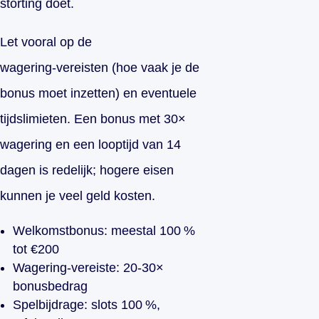
storting doet.
Let vooral op de
wagering‑vereisten (hoe vaak je de
bonus moet inzetten) en eventuele
tijdslimieten. Een bonus met 30×
wagering en een looptijd van 14
dagen is redelijk; hogere eisen
kunnen je veel geld kosten.
Welkomstbonus: meestal 100 %
tot €200
Wagering‑vereiste: 20‑30×
bonusbedrag
Spelbijdrage: slots 100 %,