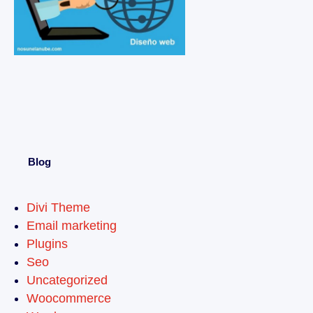
Blog
Divi Theme
Email marketing
Plugins
Seo
Uncategorized
Woocommerce