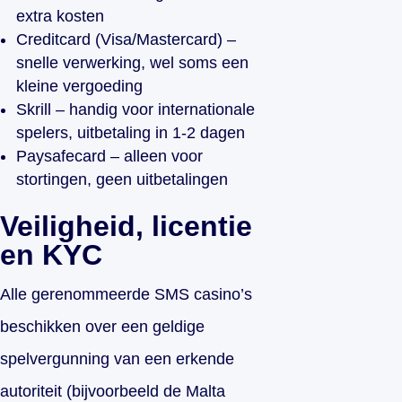
extra kosten
Creditcard (Visa/Mastercard) –
snelle verwerking, wel soms een
kleine vergoeding
Skrill – handig voor internationale
spelers, uitbetaling in 1‑2 dagen
Paysafecard – alleen voor
stortingen, geen uitbetalingen
Veiligheid, licentie
en KYC
Alle gerenommeerde SMS casino’s
beschikken over een geldige
spelvergunning van een erkende
autoriteit (bijvoorbeeld de Malta