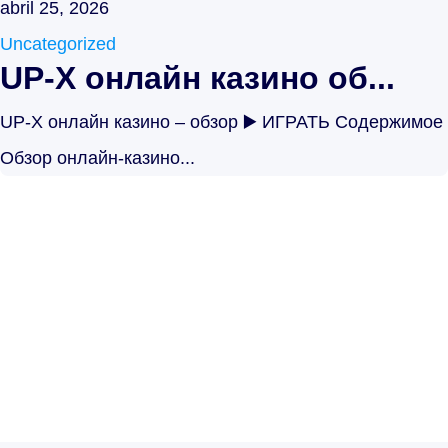
abril 25, 2026
Uncategorized
UP-X онлайн казино об...
UP-X онлайн казино – обзор ▶️ ИГРАТЬ Содержимое
Обзор онлайн-казино...
Noticias de actualidad
Mantente informado con las últimas