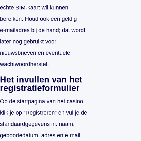
echte SIM‑kaart wil kunnen
bereiken. Houd ook een geldig
e‑mailadres bij de hand; dat wordt
later nog gebruikt voor
nieuwsbrieven en eventuele
wachtwoordherstel.
Het invullen van het
registratieformulier
Op de startpagina van het casino
klik je op “Registreren” en vul je de
standaardgegevens in: naam,
geboortedatum, adres en e‑mail.