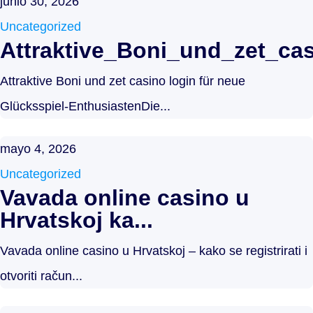
junio 30, 2026
Uncategorized
Attraktive_Boni_und_zet_casi
Attraktive Boni und zet casino login für neue
Glücksspiel-EnthusiastenDie...
mayo 4, 2026
Uncategorized
Vavada online casino u
Hrvatskoj ka...
Vavada online casino u Hrvatskoj – kako se registrirati i
otvoriti račun...