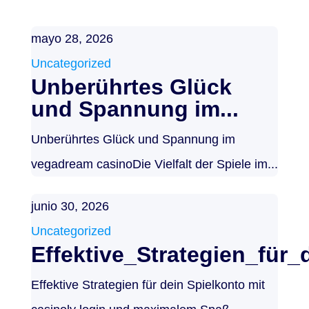
mayo 28, 2026
Uncategorized
Unberührtes Glück
und Spannung im...
Unberührtes Glück und Spannung im
vegadream casinoDie Vielfalt der Spiele im...
junio 30, 2026
Uncategorized
Effektive_Strategien_für_d
Effektive Strategien für dein Spielkonto mit