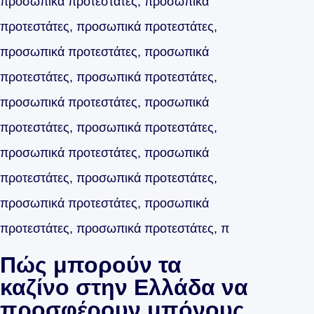
προσωπικά προτεστάτες, προσωπικά
προτεστάτες, προσωπικά προτεστάτες,
προσωπικά προτεστάτες, προσωπικά
προτεστάτες, προσωπικά προτεστάτες,
προσωπικά προτεστάτες, προσωπικά
προτεστάτες, προσωπικά προτεστάτες,
προσωπικά προτεστάτες, προσωπικά
προτεστάτες, προσωπικά προτεστάτες,
προσωπικά προτεστάτες, προσωπικά
προτεστάτες, προσωπικά προτεστάτες, π
Πώς μπορούν τα
καζίνο στην Ελλάδα να
προσφέρουν μπόνους