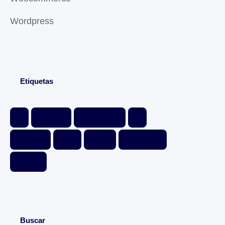
Wordpress
Etiquetas
Divi
ecommerce
email marketing
free
page speed
plugins
premium
woocommerce
wordpress
Buscar