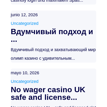
casinoly login und maximalem Spaß...
junio 12, 2026
Uncategorized
Вдумчивый подход и
...
Вдумчивый подход и захватывающий мир
олимп казино с удивительным...
mayo 10, 2026
Uncategorized
No wager casino UK
safe and license...