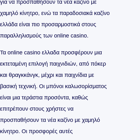
για να προσπαθήσουν τα νέα καζίνο με
χαμηλό κίνητρο, ενώ τα παραδοσιακά καζίνο
ελλάδα είναι πιο προσαρμοστικά στους
παραλληλισμούς των online casino.
Τα online casino ελλαδα προσφέρουν μια
εκτεταμένη επιλογή παιχνιδιών, από πόκερ
και θραγκκάνγκ, μέχρι και παιχνίδια με
βασική τεχνική. Οι μπόνοι καλωσορίσματος
είναι μια τεράστια προσόντα, καθώς
επιτρέπουν στους χρήστες να
προσπαθήσουν τα νέα καζίνο με χαμηλό
κίνητρο. Οι προσφορές αυτές