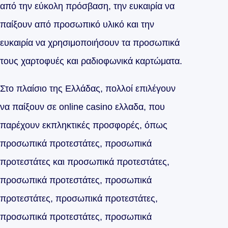
από την εύκολη πρόσβαση, την ευκαιρία να
παίξουν από προσωπικό υλικό και την
ευκαιρία να χρησιμοποιήσουν τα προσωπικά
τους χαρτοφυές και ραδιοφωνικά καρτώματα.
Στο πλαίσιο της Ελλάδας, πολλοί επιλέγουν
να παίξουν σε online casino ελλαδα, που
παρέχουν εκπληκτικές προσφορές, όπως
προσωπικά προτεστάτες, προσωπικά
προτεστάτες και προσωπικά προτεστάτες,
προσωπικά προτεστάτες, προσωπικά
προτεστάτες, προσωπικά προτεστάτες,
προσωπικά προτεστάτες, προσωπικά