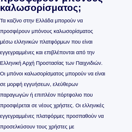
καλωσορίσματος;
Τα καζίνο στην Ελλάδα μπορούν να
προσφέρουν μπόνους καλωσορίσματος
μέσω ελληνικών πλατφόρμων που είναι
εγγεγραμμένες και επιβλέπονται από την
Ελληνική Αρχή Προστασίας των Παιχνιδιών.
Οι μπόνοι καλωσορίσματος μπορούν να είναι
σε μορφή εγγυήσεων, ελεύθερων
παραγωγών ή επιπλέον πόρτφολιο που
προσφέρεται σε νέους χρήστες. Οι ελληνικές
εγγεγραμμένες πλατφόρμες προσπαθούν να
προσελκύσουν τους χρήστες με