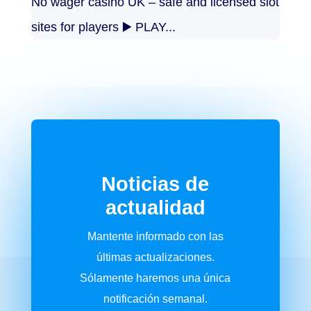
No wager casino UK – safe and licensed slot
sites for players ▶️ PLAY...
Noticias de
actualidad
Mantente informado con las
últimas actualizaciones.
Sólamente haremos una única
notificación semanal.