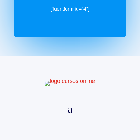
[fluentform id="4"]