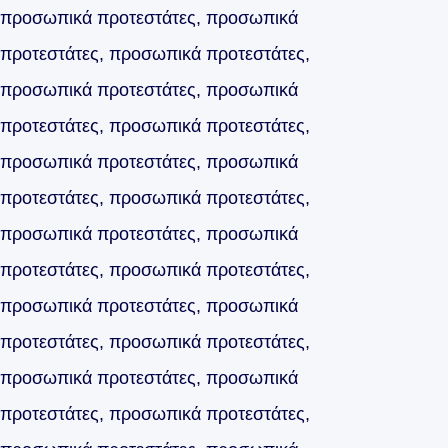
προσωπικά προτεστάτες, προσωπικά
προτεστάτες, προσωπικά προτεστάτες,
προσωπικά προτεστάτες, προσωπικά
προτεστάτες, προσωπικά προτεστάτες,
προσωπικά προτεστάτες, προσωπικά
προτεστάτες, προσωπικά προτεστάτες,
προσωπικά προτεστάτες, προσωπικά
προτεστάτες, προσωπικά προτεστάτες,
προσωπικά προτεστάτες, προσωπικά
προτεστάτες, προσωπικά προτεστάτες,
προσωπικά προτεστάτες, προσωπικά
προτεστάτες, προσωπικά προτεστάτες,