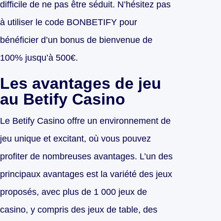
difficile de ne pas être séduit. N’hésitez pas
à utiliser le code BONBETIFY pour
bénéficier d’un bonus de bienvenue de
100% jusqu’à 500€.
Les avantages de jeu
au Betify Casino
Le Betify Casino offre un environnement de
jeu unique et excitant, où vous pouvez
profiter de nombreuses avantages. L’un des
principaux avantages est la variété des jeux
proposés, avec plus de 1 000 jeux de
casino, y compris des jeux de table, des