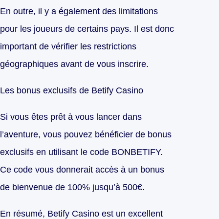
En outre, il y a également des limitations
pour les joueurs de certains pays. Il est donc
important de vérifier les restrictions
géographiques avant de vous inscrire.
Les bonus exclusifs de Betify Casino
Si vous êtes prêt à vous lancer dans
l’aventure, vous pouvez bénéficier de bonus
exclusifs en utilisant le code BONBETIFY.
Ce code vous donnerait accès à un bonus
de bienvenue de 100% jusqu’à 500€.
En résumé, Betify Casino est un excellent