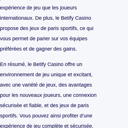
expérience de jeu que les joueurs
internationaux. De plus, le Betify Casino
propose des jeux de paris sportifs, ce qui
vous permet de parier sur vos équipes
préférées et de gagner des gains.
En résumé, le Betify Casino offre un
environnement de jeu unique et excitant,
avec une variété de jeux, des avantages
pour les nouveaux joueurs, une connexion
sécurisée et fiable, et des jeux de paris
sportifs. Vous pouvez ainsi profiter d’une
expérience de jeu complète et sécurisée.