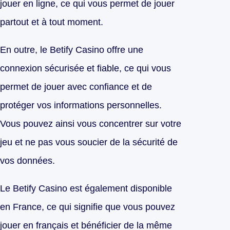
jouer en ligne, ce qui vous permet de jouer
partout et à tout moment.
En outre, le Betify Casino offre une
connexion sécurisée et fiable, ce qui vous
permet de jouer avec confiance et de
protéger vos informations personnelles.
Vous pouvez ainsi vous concentrer sur votre
jeu et ne pas vous soucier de la sécurité de
vos données.
Le Betify Casino est également disponible
en France, ce qui signifie que vous pouvez
jouer en français et bénéficier de la même