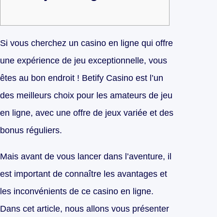
Si vous cherchez un casino en ligne qui offre
une expérience de jeu exceptionnelle, vous
êtes au bon endroit ! Betify Casino est l’un
des meilleurs choix pour les amateurs de jeu
en ligne, avec une offre de jeux variée et des
bonus réguliers.
Mais avant de vous lancer dans l’aventure, il
est important de connaître les avantages et
les inconvénients de ce casino en ligne.
Dans cet article, nous allons vous présenter