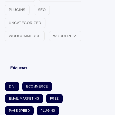
PLUGINS
SEO
UNCATEGORIZED
WOOCOMMERCE
WORDPRESS
Etiquetas
DIVI
ECOMMERCE
EMAIL MARKETING
FREE
PAGE SPEED
PLUGINS