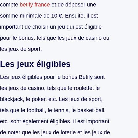
compte
betify france
et de déposer une
somme minimale de 10 €. Ensuite, il est
important de choisir un jeu qui est éligible
pour le bonus, tels que les jeux de casino ou
les jeux de sport.
Les jeux éligibles
Les jeux éligibles pour le bonus Betify sont
les jeux de casino, tels que le roulette, le
blackjack, le poker, etc. Les jeux de sport,
tels que le football, le tennis, le basket-ball,
etc. sont également éligibles. Il est important
de noter que les jeux de loterie et les jeux de