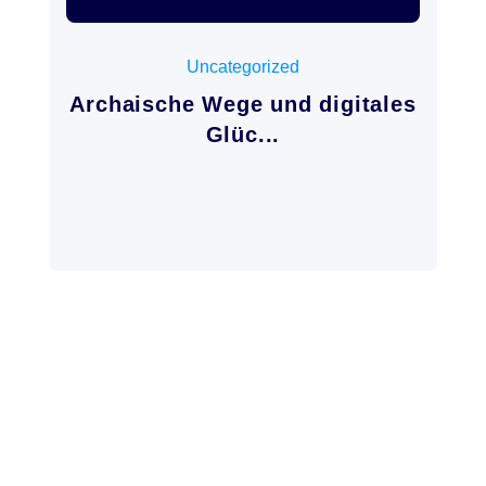
mayo 22, 2026
Uncategorized
Archaische Wege und digitales
Glüc...