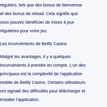
réguliers, tels que des bonus de bienvenue
et des bonus de reload. Cela signifie que
vous pouvez bénéficier de mises à jour
régulières pour votre jeu.
Les inconvénients de Betify Casino
Malgré les avantages, il y a quelques
inconvénients à prendre en compte. L’un des
principaux est la complexité de l’application
mobile de Betify Casino. Certains utilisateurs
ont signalé des difficultés pour télécharger et
installer l’application.