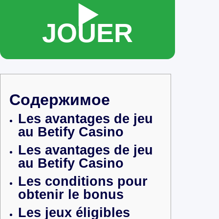
▶️
JOUER
Содержимое
Les avantages de jeu
au Betify Casino
Les avantages de jeu
au Betify Casino
Les conditions pour
obtenir le bonus
Les jeux éligibles