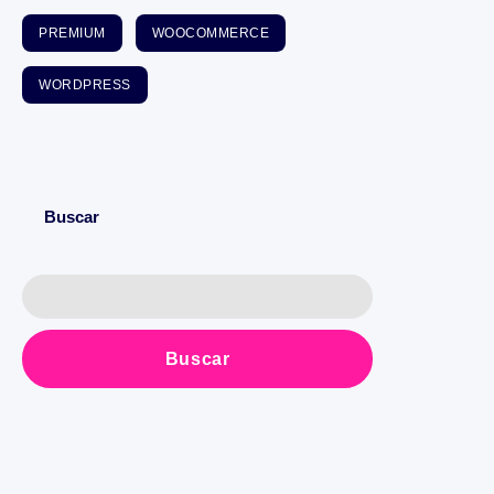
PREMIUM
WOOCOMMERCE
WORDPRESS
Buscar