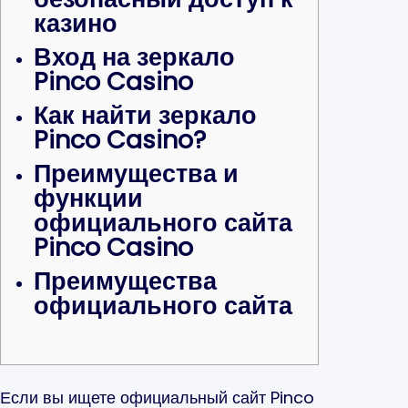
казино
Вход на зеркало
Pinco Casino
Как найти зеркало
Pinco Casino?
Преимущества и
функции
официального сайта
Pinco Casino
Преимущества
официального сайта
Если вы ищете официальный сайт Pinco