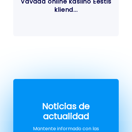
Vavada online kasiino Eestis
kliend...
Noticias de
actualidad
Mantente informado con las