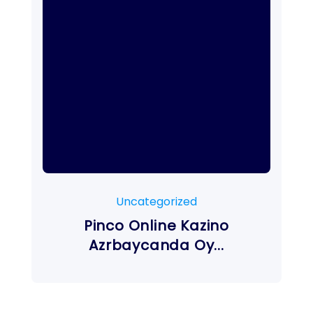
mayo 9, 2026
Uncategorized
Pinco Online Kazino
Azrbaycanda Oy...