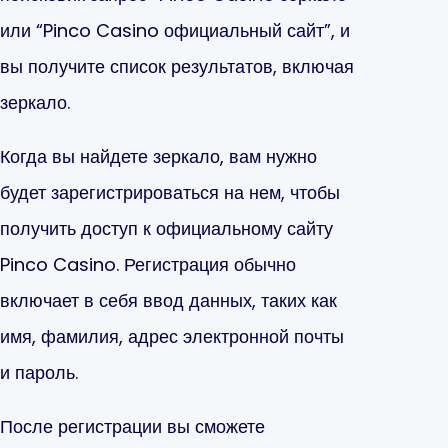
или “Pinco Casino официальный сайт”, и
вы получите список результатов, включая
зеркало.
Когда вы найдете зеркало, вам нужно
будет зарегистрироваться на нем, чтобы
получить доступ к официальному сайту
Pinco Casino. Регистрация обычно
включает в себя ввод данных, таких как
имя, фамилия, адрес электронной почты
и пароль.
После регистрации вы сможете