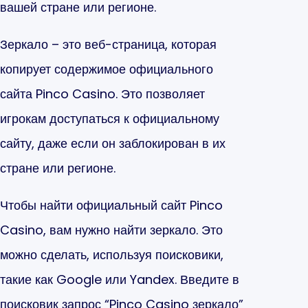
вашей стране или регионе.
Зеркало – это веб-страница, которая
копирует содержимое официального
сайта Pinco Casino. Это позволяет
игрокам доступаться к официальному
сайту, даже если он заблокирован в их
стране или регионе.
Чтобы найти официальный сайт Pinco
Casino, вам нужно найти зеркало. Это
можно сделать, используя поисковики,
такие как Google или Yandex. Введите в
поисковик запрос “Pinco Casino зеркало”