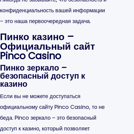
конфиденциальность вашей информации
– это наша первоочередная задача.
Пинко казино –
Официальный сайт
Pinco Casino
Пинко зеркало –
безопасный доступ к
казино
Если вы не можете доступаться
официальному сайту Pinco Casino, то не
беда. Pinco зеркало – это безопасный
доступ к казино, который позволяет