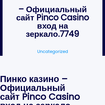
– Официальный
сайт Pinco Casino
вход на
зеркало.7749
Uncategorized
Пинко казино –
Официальный
сайт Pinco Casino