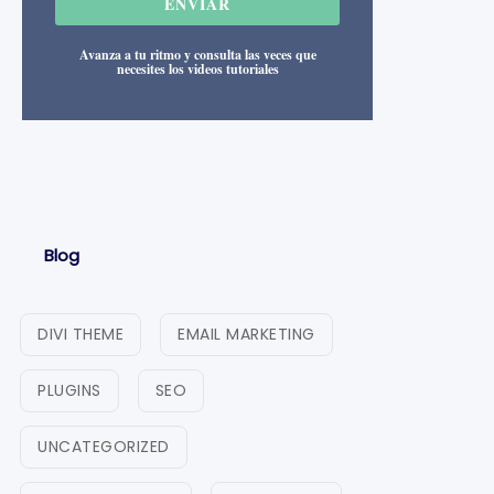
ENVIAR
Avanza a tu ritmo y consulta las veces que
necesites los videos tutoriales
Blog
DIVI THEME
EMAIL MARKETING
PLUGINS
SEO
UNCATEGORIZED