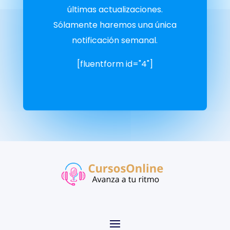
últimas actualizaciones.
Sólamente haremos una única
notificación semanal.
[fluentform id="4"]