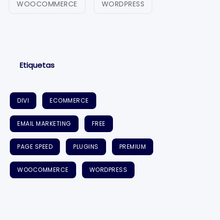
WOOCOMMERCE
WORDPRESS
Etiquetas
DIVI
ECOMMERCE
EMAIL MARKETING
FREE
PAGE SPEED
PLUGINS
PREMIUM
WOOCOMMERCE
WORDPRESS