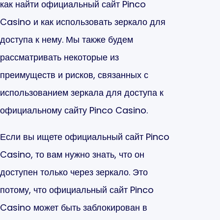
как найти официальный сайт Pinco
Casino и как использовать зеркало для
доступа к нему. Мы также будем
рассматривать некоторые из
преимуществ и рисков, связанных с
использованием зеркала для доступа к
официальному сайту Pinco Casino.
Если вы ищете официальный сайт Pinco
Casino, то вам нужно знать, что он
доступен только через зеркало. Это
потому, что официальный сайт Pinco
Casino может быть заблокирован в