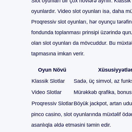
Slot oyunları bir çox növlərə ayrılır. Klassi
oyunlardır. Video slot oyunları isə, daha m
Proqressiv slot oyunları, hər oyunçu tərəfi
fondunda toplanması prinsipi üzərində quru
olan slot oyunları da mövcuddur. Bu müxtə
tapmasına imkan verir.
Oyun Növü
Xüsusiyyətlər
Klassik Slotlar
Sadə, üç simvol, az funk
Video Slotlar
Mürəkkəb qrafika, bonusl
Proqressiv Slotlar
Böyük jackpot, artan udu
pinco casino, slot oyunlarında müxtəlif ödən
asanlıqla əldə etməsini təmin edir.