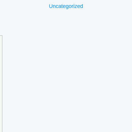
Uncategorized