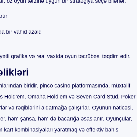
lar, öz oyun tərzinə uyğun bir strategiya seçə bilərlər.
rtır
da bir vahid azald
ətli qrafika və real vaxtda oyun təcrübəsi təqdim edir.
likləri
nlarından biridir. pinco casino platformasında, müxtəlif
as Hold’em, Omaha Hold’em və Seven Card Stud. Poker
rlar və rəqiblərini aldatmağa çalışırlar. Oyunun nəticəsi,
oker, həm şansa, həm də bacarığa əsaslanır. Oyunçular,
 kart kombinasiyaları yaratmaq və effektiv bahis