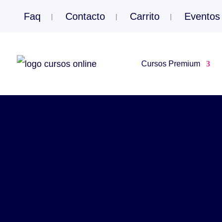
Faq
Contacto
Carrito
Eventos
Cursos Premium