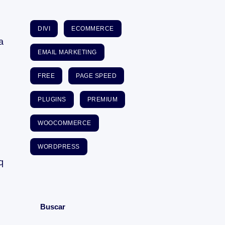
DIVI
ECOMMERCE
a
EMAIL MARKETING
FREE
PAGE SPEED
PLUGINS
PREMIUM
WOOCOMMERCE
WORDPRESS
q
Buscar