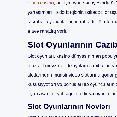
pinco casino
, onlayn oyun sənayesində özü
yanaşımları ilə də fərqlənir. İstifadəçilər 
təcrübəli oyunçular üçün rahatdır. Platfor
əlavə rahatlıq verir.
Slot Oyunlarının Cazi
Slot oyunları, kazino dünyasının ən populya
müxtəlif mövzu və dizaynlara sahib olan yü
slotlarından müasir video slotlarına qədər g
xüsusiyyətləri və bonusları ilə oyunçuların
üçün asan bir yol təqdim edir və oyunçulara
Slot Oyunlarının Növləri