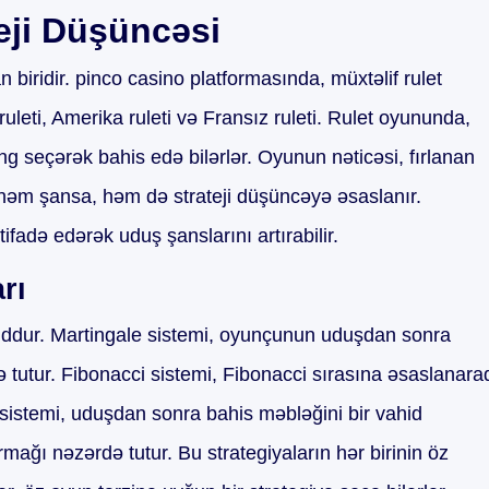
eji Düşüncəsi
 biridir. pinco casino platformasında, müxtəlif rulet
leti, Amerika ruleti və Fransız ruleti. Rulet oyununda,
g seçərək bahis edə bilərlər. Oyunun nəticəsi, fırlanan
, həm şansa, həm də strateji düşüncəyə əsaslanır.
tifadə edərək uduş şanslarını artırabilir.
rı
cuddur. Martingale sistemi, oyunçunun uduşdan sonra
ə tutur. Fibonacci sistemi, Fibonacci sırasına əsaslanara
sistemi, uduşdan sonra bahis məbləğini bir vahid
mağı nəzərdə tutur. Bu strategiyaların hər birinin öz