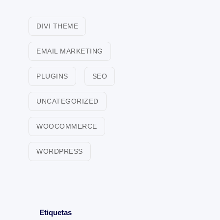
DIVI THEME
EMAIL MARKETING
PLUGINS
SEO
UNCATEGORIZED
WOOCOMMERCE
WORDPRESS
Etiquetas