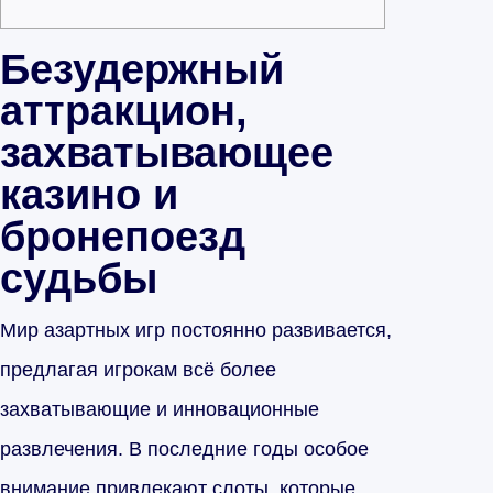
Безудержный
аттракцион,
захватывающее
казино и
бронепоезд
судьбы
Мир азартных игр постоянно развивается,
предлагая игрокам всё более
захватывающие и инновационные
развлечения. В последние годы особое
внимание привлекают слоты, которые