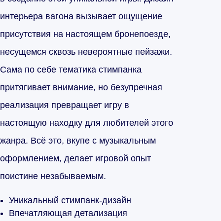
интерьера вагона вызывает ощущение
присутствия на настоящем бронепоезде,
несущемся сквозь невероятные пейзажи.
Сама по себе тематика стимпанка
притягивает внимание, но безупречная
реализация превращает игру в
настоящую находку для любителей этого
жанра. Всё это, вкупе с музыкальным
оформлением, делает игровой опыт
поистине незабываемым.
Уникальный стимпанк-дизайн
Впечатляющая детализация