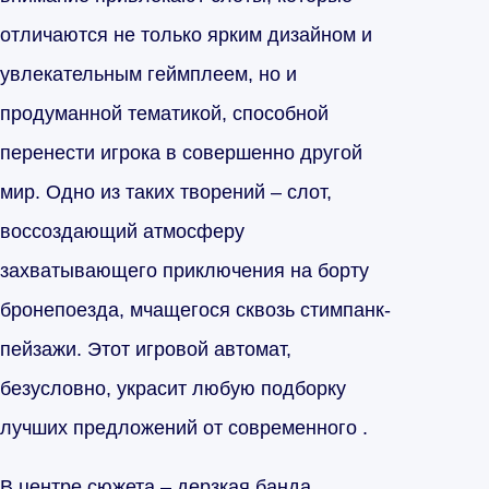
отличаются не только ярким дизайном и
увлекательным геймплеем, но и
продуманной тематикой, способной
перенести игрока в совершенно другой
мир. Одно из таких творений – слот,
воссоздающий атмосферу
захватывающего приключения на борту
бронепоезда, мчащегося сквозь стимпанк-
пейзажи. Этот игровой автомат,
безусловно, украсит любую подборку
лучших предложений от современного
.
В центре сюжета – дерзкая банда