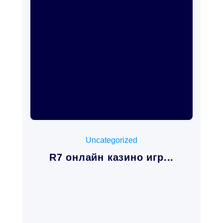
junio 3, 2026
Uncategorized
R7 онлайн казино игр...