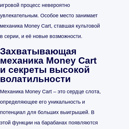
игровой процесс невероятно
увлекательным. Особое место занимает
механика Money Cart, ставшая культовой
в серии, и её новые возможности.
Захватывающая
механика Money Cart
и секреты высокой
волатильности
Механика Money Cart – это сердце слота,
определяющее его уникальность и
потенциал для больших выигрышей. В
этой функции на барабанах появляются