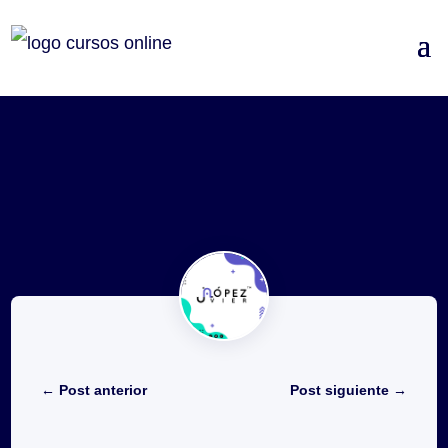
←
Post anterior
Post siguiente
→