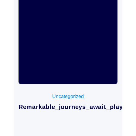
junio 27, 2026
Uncategorized
Remarkable_journeys_await_players_