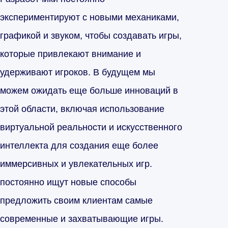
экспериментируют с новыми механиками,
графикой и звуком, чтобы создавать игры,
которые привлекают внимание и
удерживают игроков. В будущем мы
можем ожидать еще больше инноваций в
этой области, включая использование
виртуальной реальности и искусственного
интеллекта для создания еще более
иммерсивных и увлекательных игр.
постоянно ищут новые способы
предложить своим клиентам самые
современные и захватывающие игры.