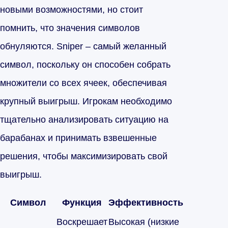
новыми возможностями, но стоит
помнить, что значения символов
обнуляются. Sniper – самый желанный
символ, поскольку он способен собрать
множители со всех ячеек, обеспечивая
крупный выигрыш. Игрокам необходимо
тщательно анализировать ситуацию на
барабанах и принимать взвешенные
решения, чтобы максимизировать свой
выигрыш.
Символ
Функция
Эффективность
Воскрешает
Высокая (низкие