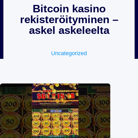
Bitcoin kasino
rekisteröityminen –
askel askeleelta
Uncategorized