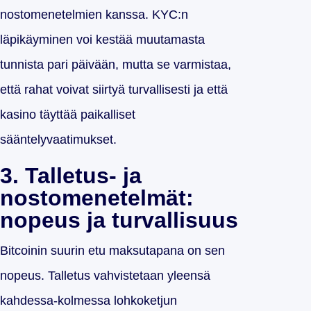
nostomenetelmien kanssa. KYC:n
läpikäyminen voi kestää muutamasta
tunnista pari päivään, mutta se varmistaa,
että rahat voivat siirtyä turvallisesti ja että
kasino täyttää paikalliset
sääntelyvaatimukset.
3. Talletus‑ ja
nostomenetelmät:
nopeus ja turvallisuus
Bitcoinin suurin etu maksutapana on sen
nopeus. Talletus vahvistetaan yleensä
kahdessa‑kolmessa lohkoketjun