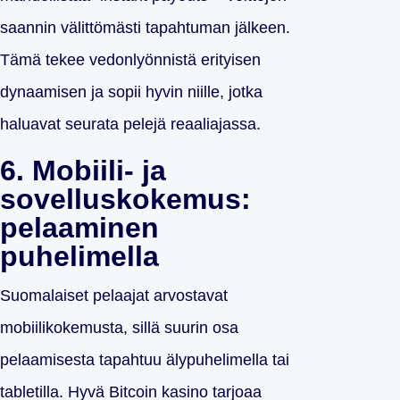
saannin välittömästi tapahtuman jälkeen.
Tämä tekee vedonlyönnistä erityisen
dynaamisen ja sopii hyvin niille, jotka
haluavat seurata pelejä reaaliajassa.
6. Mobiili‑ ja
sovelluskokemus:
pelaaminen
puhelimella
Suomalaiset pelaajat arvostavat
mobiilikokemusta, sillä suurin osa
pelaamisesta tapahtuu älypuhelimella tai
tabletilla. Hyvä Bitcoin kasino tarjoaa