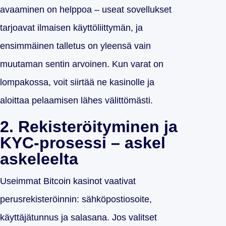
avaaminen on helppoa – useat sovellukset
tarjoavat ilmaisen käyttöliittymän, ja
ensimmäinen talletus on yleensä vain
muutaman sentin arvoinen. Kun varat on
lompakossa, voit siirtää ne kasinolle ja
aloittaa pelaamisen lähes välittömästi.
2. Rekisteröityminen ja
KYC‑prosessi – askel
askeleelta
Useimmat Bitcoin kasinot vaativat
perusrekisteröinnin: sähköpostiosoite,
käyttäjätunnus ja salasana. Jos valitset