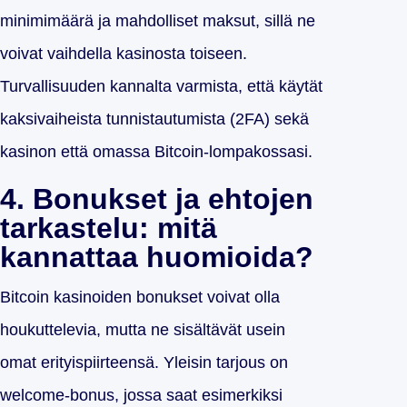
minimimäärä ja mahdolliset maksut, sillä ne
voivat vaihdella kasinosta toiseen.
Turvallisuuden kannalta varmista, että käytät
kaksivaiheista tunnistautumista (2FA) sekä
kasinon että omassa Bitcoin‑lompakossasi.
4. Bonukset ja ehtojen
tarkastelu: mitä
kannattaa huomioida?
Bitcoin kasinoiden bonukset voivat olla
houkuttelevia, mutta ne sisältävät usein
omat erityispiirteensä. Yleisin tarjous on
welcome‑bonus, jossa saat esimerkiksi