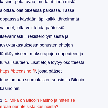
kasino -pelattavaa, mutta et tiedä mistä
aloittaa, olet oikeassa paikassa. Tässä
oppaassa käydään läpi kaikki tärkeimmät
vaiheet, jotta voit tehdä päätöksiä
itsevarmasti – rekisteröitymisestä ja
KYC‑tarkastuksesta bonusten ehtojen
läpikäymiseen, maksutapojen nopeuteen ja
turvallisuuteen. Lisätietoja löytyy osoitteesta
https://btccasino.fi/
, josta pääset
tutustumaan suomalaisten suosimiin Bitcoin
kasinoihin.
1. Mikä on Bitcoin kasino ja miten se
eroaa perinteisistä kasinoista?