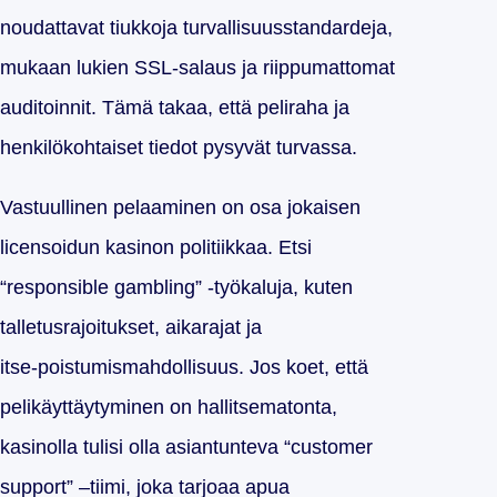
noudattavat tiukkoja turvallisuusstandardeja,
mukaan lukien SSL‑salaus ja riippumattomat
auditoinnit. Tämä takaa, että peliraha ja
henkilökohtaiset tiedot pysyvät turvassa.
Vastuullinen pelaaminen on osa jokaisen
licensoidun kasinon politiikkaa. Etsi
“responsible gambling” -työkaluja, kuten
talletusrajoitukset, aikarajat ja
itse‑poistumismahdollisuus. Jos koet, että
pelikäyttäytyminen on hallitsematonta,
kasinolla tulisi olla asiantunteva “customer
support” –tiimi, joka tarjoaa apua