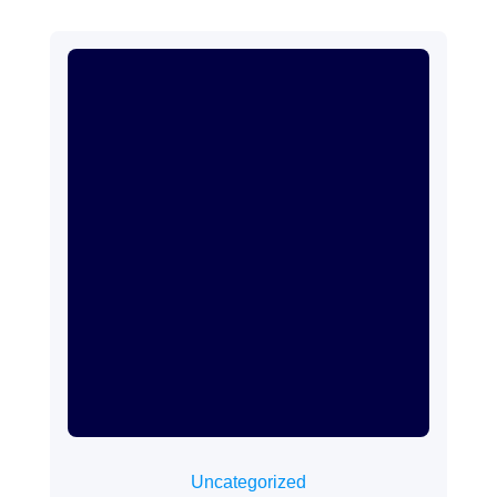
junio 8, 2026
Uncategorized