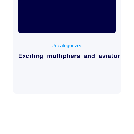
junio 24, 2026
Uncategorized
Exciting_multipliers_and_aviator_ga..